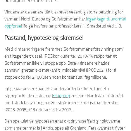
Golfstrømmens mekanisme.
Vindene er de senere tiår tilskrevet vesentlig større betydning for
varmen i Nord-Europa og Golfstrømmen har
ingen tegn til unormal
oppførse
l
ifølge havforsker, professor Lars H. Smedsrud ved UiB.
Påstand, hypotese og skremsel
Med klimaendringene fremmes Golfstrømmens forsvinning som
en tiltagende trussel. IPCC konkluderte i 2013/14 rapporten at
Golfstrømmen ikke vil stoppe opp. Bare 7 år senere hadde
sannsynligheten økt markant til middels nivå (IPCC 2021) for å
stoppe opp før 2100 uten noen konsensus i fagmiljøene.
Ifølge 44 forskere har IPCC undervurdert risikoen for dette
‘vippepunkt’ de neste tiår.
Et opprop
er sendt Nordisk ministerråd
med sterk bekymring for Golfstrømmens kollaps i nær fremtid
(2025-2095), (13 referanser fra 2017).
Den spekulative hypotesen er at økt drivhuseffekt gir økt varme
som smelter mer is i Arktis, spesielt Grønland. Ferskvannet tilflyter