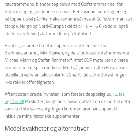
havstrømmene, blander seg delvis med Golfstrømmen sør for
Grønland og følger denne nordover. Ferskvannet som legger seg
på toppen, skal påvirke mekanismene så mye at Golfstrømmen kan
stoppe. Norge og Nord-Europa skal da bli 10 – 15 C kaldere (også
sterkt overdrevet) ala forholdene på Grønland.
Blant signatarene til dette superskremslet er leder for
Bjerknessenteret, Kikki Kleiven, og de alltid katastrofefremmende
Michael Mann og Stefan Rahmstorf. Intet COP møte uten diverse
alarmerende utspill i mediene. Med pågående møte i Baku anses
utspillet å være en taktisk alarm, så nært i tid at motforestillinger
ikke rekker offentligheten.
Aftenposten brakte ‘nyheten’ som førstesideoppslag 26.10. (
se
også NTB
) På slutten, langt inne i avisen, uttalte en ekspert at dette
var svært lite sannsynlig. Ingen kommentarer har sluppet til
inklusive mine historiske supplementer.
Modellsvakheter og alternativer