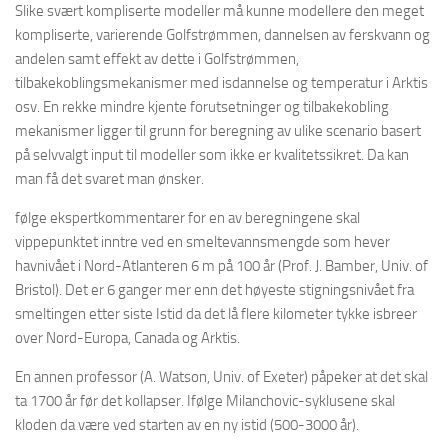
Slike svært kompliserte modeller må kunne modellere den meget
kompliserte, varierende Golfstrømmen, dannelsen av ferskvann og
andelen samt effekt av dette i Golfstrømmen,
tilbakekoblingsmekanismer med isdannelse og temperatur i Arktis
osv. En rekke mindre kjente forutsetninger og tilbakekobling
mekanismer ligger til grunn for beregning av ulike scenario basert
på selvvalgt input til modeller som ikke er kvalitetssikret. Da kan
man få det svaret man ønsker.
følge ekspertkommentarer for en av beregningene skal
vippepunktet inntre ved en smeltevannsmengde som hever
havnivået i Nord-Atlanteren 6 m på 100 år (Prof. J. Bamber, Univ. of
Bristol). Det er 6 ganger mer enn det høyeste stigningsnivået fra
smeltingen etter siste Istid da det lå flere kilometer tykke isbreer
over Nord-Europa, Canada og Arktis.
En annen professor (A. Watson, Univ. of Exeter) påpeker at det skal
ta 1700 år før det kollapser. Ifølge Milanchovic-syklusene skal
kloden da være ved starten av en ny istid (500-3000 år).