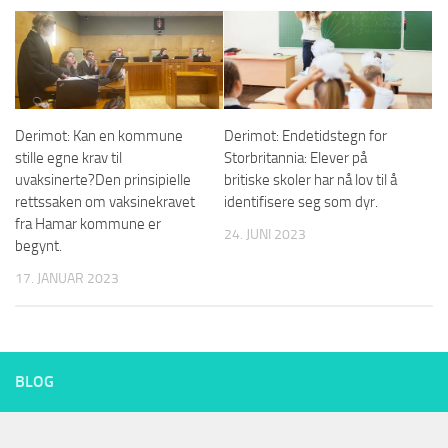
Derimot: Kan en kommune
Derimot: Endetidstegn for
stille egne krav til
Storbritannia: Elever på
uvaksinerte?Den prinsipielle
britiske skoler har nå lov til å
rettssaken om vaksinekravet
identifisere seg som dyr.
fra Hamar kommune er
24. JUNI 2023
begynt.
17. JANUAR 2023
BLOG