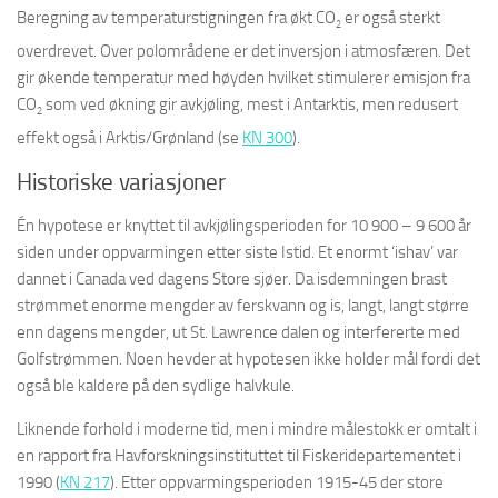
Beregning av temperaturstigningen fra økt CO
er også sterkt
2
overdrevet. Over polområdene er det inversjon i atmosfæren. Det
gir økende temperatur med høyden hvilket stimulerer emisjon fra
CO
som ved økning gir avkjøling, mest i Antarktis, men redusert
2
effekt også i Arktis/Grønland (se
KN 300
).
Historiske variasjoner
Én hypotese er knyttet til avkjølingsperioden for 10 900 – 9 600 år
siden under oppvarmingen etter siste Istid. Et enormt ‘ishav’ var
dannet i Canada ved dagens Store sjøer. Da isdemningen brast
strømmet enorme mengder av ferskvann og is, langt, langt større
enn dagens mengder, ut St. Lawrence dalen og interfererte med
Golfstrømmen. Noen hevder at hypotesen ikke holder mål fordi det
også ble kaldere på den sydlige halvkule.
Liknende forhold i moderne tid, men i mindre målestokk er omtalt i
en rapport fra Havforskningsinstituttet til Fiskeridepartementet i
1990 (
KN 217
). Etter oppvarmingsperioden 1915-45 der store