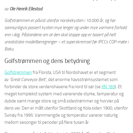
av
Ole Henrik Ellestad
.
Golfstrømmen er påvist utenfor norskekysten i 10.000 år, og har
sannsynligvis passert kysten mye lenger og under mye varmere forhold
enn i dag. Påstandene om at den skal stoppe opp er basert på helt
urealistiske modellberegninger – et superskremsel før IPCCs COP-møte i
Baku.
Golfstrømmen og dens betydning
Golfstrømmen
fra Florida, USA til Nordishavet er et segment
av
‘Great Conveyor Belt’
, det enorme havsstrømsystemet som
forbinder de store verdenshavene fra nord til sør (se
KN 183
). Et
meget komplekst system med varierende styrke, temperatur og
dybde samt mange store og små sidestrømmer og hvirvler på
dens vei. Den er målt utenfor Skottland og Kola siden 1900, utenfor
Svinøy fra 1995. Vannmengde og temperatur varierer naturlig
mellom sesonger til perioder på flere tusen år.