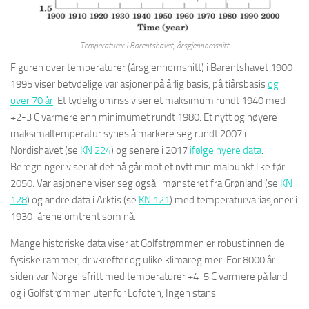
Temperaturer i Barentshavet, årsgjennomsnitt
Figuren over temperaturer (årsgjennomsnitt) i Barentshavet 1900-
1995 viser betydelige variasjoner på årlig basis, på tiårsbasis
og
over 70 år
. Et tydelig omriss viser et maksimum rundt 1940 med
+2-3 C varmere enn minimumet rundt 1980. Et nytt og høyere
maksimaltemperatur synes å markere seg rundt 2007 i
Nordishavet (se
KN 224
) og senere i 2017
i
følge nyere data
.
Beregninger viser at det nå går mot et nytt minimalpunkt like før
2050. Variasjonene viser seg også i mønsteret fra Grønland (se
KN
128
) og andre data i Arktis (se
KN 121
) med temperaturvariasjoner i
1930-årene omtrent som nå.
Mange historiske data viser at Golfstrømmen er robust innen de
fysiske rammer, drivkrefter og ulike klimaregimer. For 8000 år
siden var Norge isfritt med temperaturer +4-5 C varmere på land
og i Golfstrømmen utenfor Lofoten, Ingen stans.