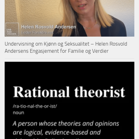
Undervisning om Kjønn og Seksualitet – Helen Rosvold
Andersens Engasjement for Familie og Verdier