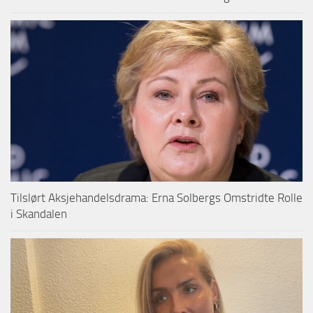
Tilslørt Aksjehandelsdrama: Erna Solbergs Omstridte Rolle
i Skandalen