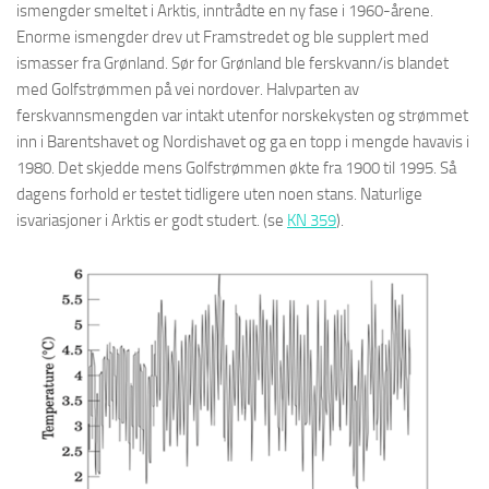
ismengder smeltet i Arktis, inntrådte en ny fase i 1960-årene.
Enorme ismengder drev ut Framstredet og ble supplert med
ismasser fra Grønland. Sør for Grønland ble ferskvann/is blandet
med Golfstrømmen på vei nordover. Halvparten av
ferskvannsmengden var intakt utenfor norskekysten og strømmet
inn i Barentshavet og Nordishavet og ga en topp i mengde havavis i
1980. Det skjedde mens Golfstrømmen økte fra 1900 til 1995. Så
dagens forhold er testet tidligere uten noen stans. Naturlige
isvariasjoner i Arktis er godt studert. (se
KN 359
).