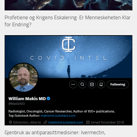
Profetiene og Krigens Eskalering: Er Menneskeheten Klar
for Endring?
Gjenbruk av antiparasittmedisiner: Ivermectin,