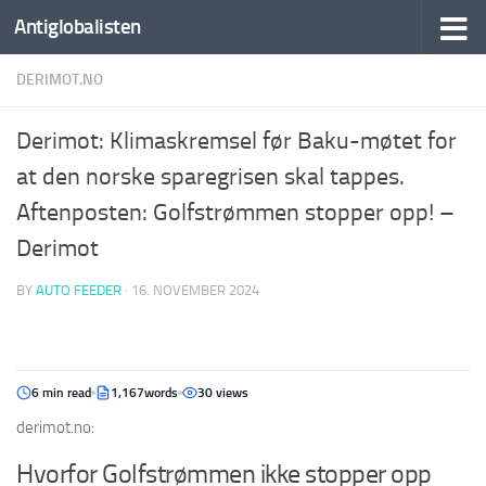
Antiglobalisten
DERIMOT.NO
Derimot: Klimaskremsel før Baku-møtet for
at den norske sparegrisen skal tappes.
Aftenposten: Golfstrømmen stopper opp! –
Derimot
BY
AUTO FEEDER
·
16. NOVEMBER 2024
6 min read
1,167words
30 views
derimot.no:
Hvorfor Golfstrømmen ikke stopper opp