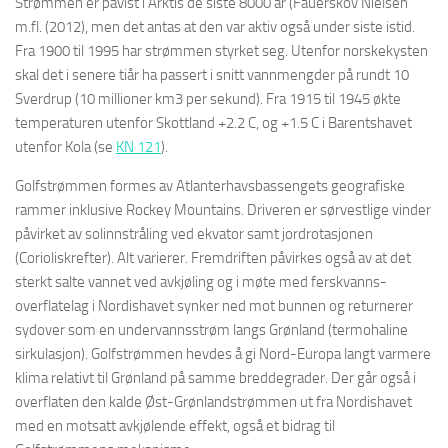
Strømmen er påvist i Arktis de siste 8000 år (Fauerskov Nielsen
m.fl. (2012), men det antas at den var aktiv også under siste istid.
Fra 1900 til 1995 har strømmen styrket seg. Utenfor norskekysten
skal det i senere tiår ha passert i snitt vannmengder på rundt 10
Sverdrup (10 millioner km3 per sekund). Fra 1915 til 1945 økte
temperaturen utenfor Skottland +2.2 C, og +1.5 C i Barentshavet
utenfor Kola (se
KN 121
).
Golfstrømmen formes av Atlanterhavsbassengets geografiske
rammer inklusive Rockey Mountains. Driveren er sørvestlige vinder
påvirket av solinnstråling ved ekvator samt jordrotasjonen
(Corioliskrefter). Alt varierer. Fremdriften påvirkes også av at det
sterkt salte vannet ved avkjøling og i møte med ferskvanns-
overflatelag i Nordishavet synker ned mot bunnen og returnerer
sydover som en undervannsstrøm langs Grønland (termohaline
sirkulasjon). Golfstrømmen hevdes å gi Nord-Europa langt varmere
klima relativt til Grønland på samme breddegrader. Der går også i
overflaten den kalde Øst-Grønlandstrømmen ut fra Nordishavet
med en motsatt avkjølende effekt, også et bidrag til