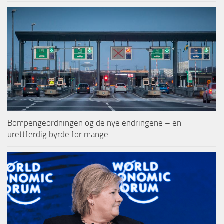
Bompengeordningen og de nye endringene – en
urettferdig byrde for mange