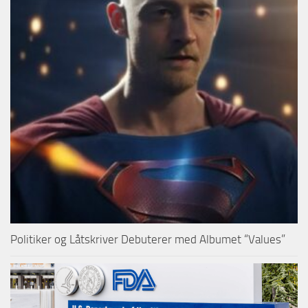
Politiker og Låtskriver Debuterer med Albumet “Values”