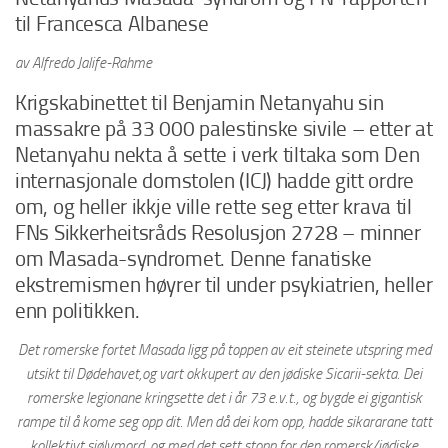
til Francesca Albanese
av Alfredo Jalife-Rahme
Krigskabinettet til Benjamin Netanyahu sin
massakre på 33 000 palestinske sivile – etter at
Netanyahu nekta å sette i verk tiltaka som Den
internasjonale domstolen (ICJ) hadde gitt ordre
om, og heller ikkje ville rette seg etter krava til
FNs Sikkerheitsråds Resolusjon 2728 – minner
om Masada-syndromet. Denne fanatiske
ekstremismen høyrer til under psykiatrien, heller
enn politikken.
Det romerske fortet Masada ligg på toppen av eit steinete utspring med
utsikt til Dødehavet,og vart okkupert av den jødiske Sicarii-sekta. Dei
romerske legionane kringsette det i år 73 e.v.t., og bygde ei gigantisk
rampe til å kome seg opp dit. Men då dei kom opp, hadde sikararane tatt
kollektivt sjølvmord, og med det sett stopp for den romersk/jødiske