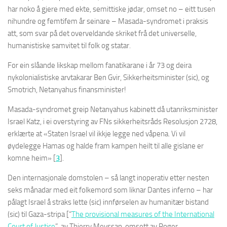
har noko å gjere med ekte, semittiske jødar, omset no – eitt tusen
nihundre og femtifem år seinare – Masada-syndromet i praksis
att, som svar på det overveldande skriket frå det universelle,
humanistiske samvitet til folk og statar.
For ein slåande likskap mellom fanatikarane i år 73 og deira
nykolonialistiske arvtakarar Ben Gvir, Sikkerheitsminister (sic), og
Smotrich, Netanyahus finansminister!
Masada-syndromet greip Netanyahus kabinett då utanriksminister
Israel Katz, i ei overstyring av FNs sikkerheitsråds Resolusjon 2728,
erklærte at «Staten Israel vil ikkje legge ned våpena. Vi vil
øydelegge Hamas og halde fram kampen heilt til alle gislane er
komne heim» [
3
].
Den internasjonale domstolen – så langt inoperativ etter nesten
seks månadar med eit folkemord som liknar Dantes inferno – har
pålagt Israel å straks lette (sic) innførselen av humanitær bistand
(sic) til Gaza-stripa [“
The provisional measures of the International
Court of Justice
”, av Thierry Meyssan, omsett av Roger