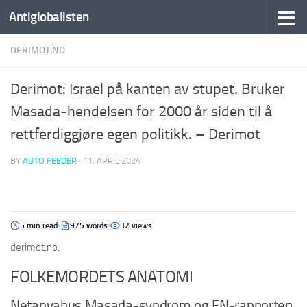
Antiglobalisten
DERIMOT.NO
Derimot: Israel på kanten av stupet. Bruker
Masada-hendelsen for 2000 år siden til å
rettferdiggjøre egen politikk. – Derimot
BY
AUTO FEEDER
·
11. APRIL 2024
5 min read
975 words
32 views
derimot.no:
FOLKEMORDETS ANATOMI
Netanyahus Masada-syndrom og FN-rapporten