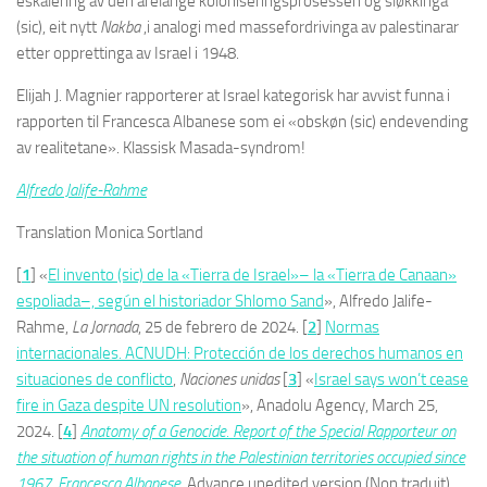
eskalering av den årelange koloniseringsprosessen og sløkkinga
(sic), eit nytt
Nakba
,i analogi med massefordrivinga av palestinarar
etter opprettinga av Israel i 1948.
Elijah J. Magnier rapporterer at Israel kategorisk har avvist funna i
rapporten til Francesca Albanese som ei «obskøn (sic) endevending
av realitetane». Klassisk Masada-syndrom!
Alfredo Jalife-Rahme
Translation Monica Sortland
[
1
] «
El invento (sic) de la «Tierra de Israel»– la «Tierra de Canaan»
espoliada–, según el historiador Shlomo Sand
», Alfredo Jalife-
Rahme,
La Jornada
, 25 de febrero de 2024. [
2
]
Normas
internacionales. ACNUDH: Protección de los derechos humanos en
situaciones de conflicto
,
Naciones unidas
[
3
] «
Israel says won’t cease
fire in Gaza despite UN resolution
», Anadolu Agency, March 25,
2024. [
4
]
Anatomy of a Genocide. Report of the Special Rapporteur on
the situation of human rights in the Palestinian territories occupied since
1967, Francesca Albanese
, Advance unedited version (Non traduit),