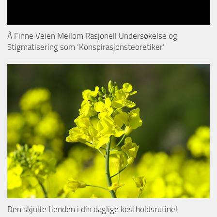
Å Finne Veien Mellom Rasjonell Undersøkelse og
Stigmatisering som ‘Konspirasjonsteoretiker’
Den skjulte fienden i din daglige kostholdsrutine!