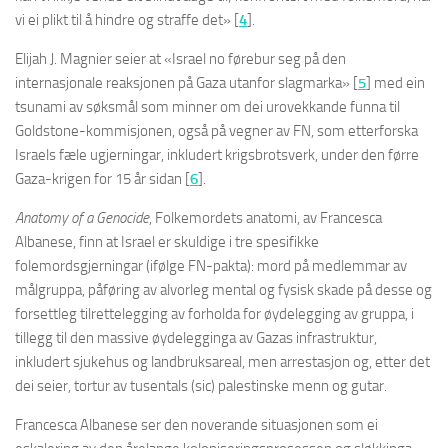
vi ei plikt til å hindre og straffe det» [
4
].
Elijah J. Magnier seier at «Israel no førebur seg på den
internasjonale reaksjonen på Gaza utanfor slagmarka» [
5
] med ein
tsunami av søksmål som minner om dei urovekkande funna til
Goldstone-kommisjonen, også på vegner av FN, som etterforska
Israels fæle ugjerningar, inkludert krigsbrotsverk, under den førre
Gaza-krigen for 15 år sidan [
6
].
Anatomy of a Genocide
, Folkemordets anatomi, av Francesca
Albanese, finn at Israel er skuldige i tre spesifikke
folemordsgjerningar (ifølge FN-pakta): mord på medlemmar av
målgruppa, påføring av alvorleg mental og fysisk skade på desse og
forsettleg tilrettelegging av forholda for øydelegging av gruppa, i
tillegg til den massive øydelegginga av Gazas infrastruktur,
inkludert sjukehus og landbruksareal, men arrestasjon og, etter det
dei seier, tortur av tusentals (sic) palestinske menn og gutar.
Francesca Albanese ser den noverande situasjonen som ei