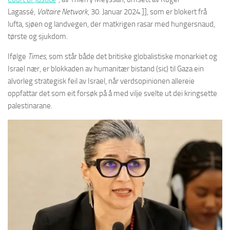
Lagassé,
Voltaire Network
, 30. Januar 2024.]], som er blokert frå
lufta, sjøen og landvegen, der matkrigen rasar med hungersnaud,
tørste og sjukdom.
Ifølge
Times
, som står både det britiske globalistiske monarkiet og
Israel nær, er blokkaden av humanitær bistand (sic) til Gaza ein
alvorleg strategisk feil av Israel, når verdsopinionen allereie
oppfattar det som eit forsøk på å med vilje svelte ut dei kringsette
palestinarane.