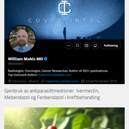
Gjenbruk av antiparasittmedisiner: Ivermectin,
Mebendazol og Fenbendazol i kreftbehandling