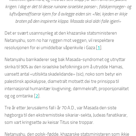
krigen. I dag er det til desse ruinane israelske panser-, falskjermjeger- og
luftvåpenoffiserar kjem for å avlegge eiden sin: «Nei, kjeden er ikkje
broten på den inspirerte klippa. Masada skal aldri falle igjen!»
Det er svært usannsynleg at den khazarske statsministeren
Netanyahu, som no har ryggen mot veggen, vil respektere
resolusjonen for ei umiddelbar våpenkvile i Gaza [
1
].
Netanyahu barrikaderer seg bak Masada-syndromet og utnyttar
skrika til 90% av den israelske befolkninga om å utrydde Hamas,
uansett antal «utilsikta skadelidande» (sic), noko som betyr ein
palestinsk apokalypse, diametralt motsett dei tre prinsippa til
internasjonal humanitær lovgivning; dømmekraft, proporsjonalitet
og og omtanke [
2
].
Tre år etter Jerusalems fall i år 70 A.D., var Masada den siste
høgborga til den ekstremistiske sikariar-sekta, Judeas fanatikarar,
som vart kringsette av keisar Titus sine troppar.
Netanyahu, den polsk-fødde, khazarske statsministeren som ikkje