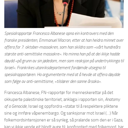
Spesialrapportør Francesca Albanese opna ein kontrovers med den
franske presidenten, Emmanuel Macron, etter at han heidra minnet over
offera for 7. oktober-massakren, som han skildra som «vårt hundreårs
største anti-semittiske massakre». Ho minna han på at dei ikkje hadde
døydd «på grunn av sin jødedom, men som reaksjon på undertrykkinga til
Israel». Frankrikes utanriksdepartement fordømde utsegna til
spesialrapportøren. Ho argumenterte med at å hevde at offera døydde
som følge av anti-semittisme, «tilslører den sanne årsaka».
Francesca Albanese, FN-rapportør for menneskerettar på det
okkuperte palestinske territoriet, anklaga i rapporten sin,
Anatomy
of a Genocide
, Israel og oppfordra «statar til å respektere pliktene
sine og innføre våpenembargo. Og sanksjonar mot Israel (…) Når
folkemordsintensjonen er så synleg, så pralande som den er i Gaza,
kan vi ikkje vende eit blindt auge til; konfrontert med folkemord, har