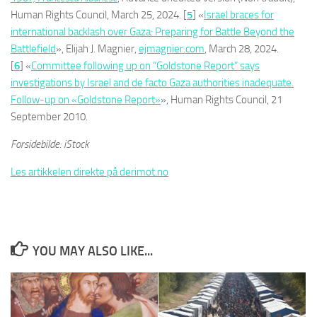
Human Rights Council, March 25, 2024. [
5
] «
Israel braces for
international backlash over Gaza: Preparing for Battle Beyond the
Battlefield
», Elijah J. Magnier,
ejmagnier.com
, March 28, 2024.
[
6
] «
Committee following up on “Goldstone Report” says
investigations by Israel and de facto Gaza authorities inadequate.
Follow-up on «Goldstone Report»
», Human Rights Council, 21
September 2010.
Forsidebilde: iStock
Les artikkelen direkte på derimot.no
YOU MAY ALSO LIKE...