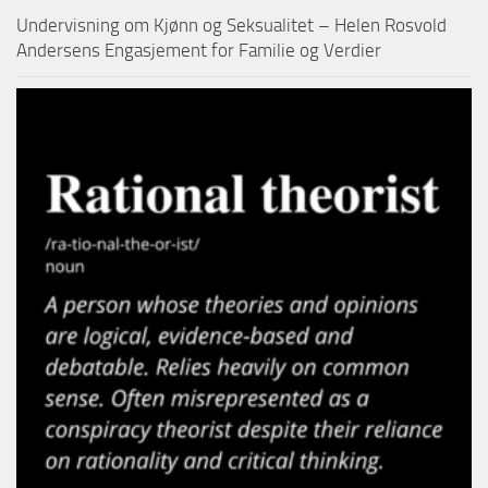
Undervisning om Kjønn og Seksualitet – Helen Rosvold
Andersens Engasjement for Familie og Verdier