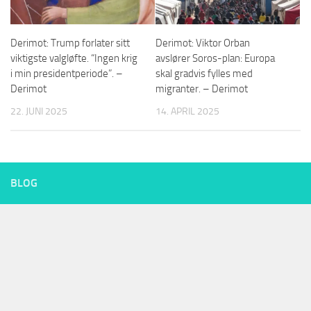
Derimot: Trump forlater sitt
Derimot: Viktor Orban
viktigste valgløfte. “Ingen krig
avslører Soros-plan: Europa
i min presidentperiode”. –
skal gradvis fylles med
Derimot
migranter. – Derimot
22. JUNI 2025
14. APRIL 2025
BLOG