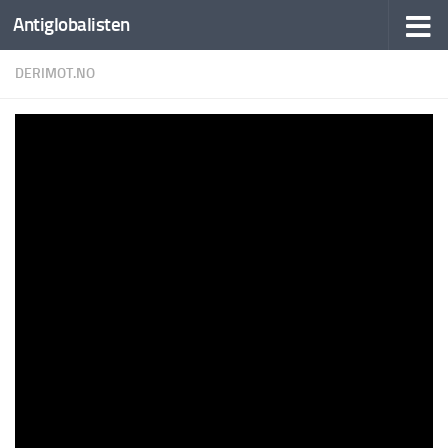
Antiglobalisten
DERIMOT.NO
Derimot: Illusjons-tenkningen fortsetter.
EU/USA på full fart i luftig svev mot bunnen
av Grand Canyon.
BY
AUTO FEEDER
·
23. OKTOBER 2022
5 min read
885 words
41 views
derimot.no:
Europa og USA er som Thelma og Louise.
Av Larry Johnson