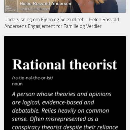
Undervisning om Kjønn og Seksualitet – Helen Rosvold
Andersens Engasjement for Familie og Verdier