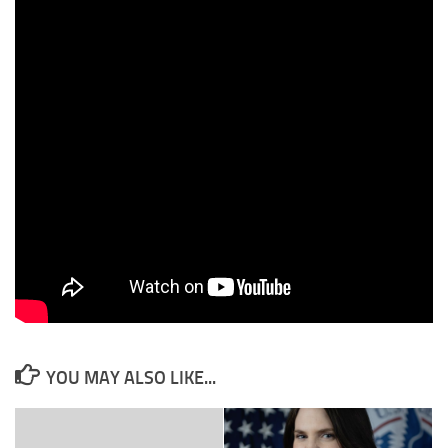
utstyr uten planlegging inn i Ukraina. Jeg antar de håper noe av det
kan brukes.
Det gjenstår å se om NATO-landene vil oppleve den samme harde
landingen som møtte Thelma og Louise på bunnen av Grand
Canyon.
11 har lest innlegget i dag.
Innlegget er lest totalt 11 ganger.
Post Views:
22
Les artikkelen direkte på derimot.no
YOU MAY ALSO LIKE...