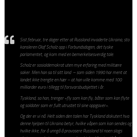
tanks til Ukraina. Den nykonservative amerikanske journalisten
Anne Appelbaum (kona til den tidligere polske forsvarsministeren
Sidorski) kom med en førstehånds rapport om Tysklands
schizofreni om den saken:
Sist februar, tre dager etter at Russland invaderte Ukraina, sto
kansleren Olaf Scholz opp i Forbundsdagen, det tyske
parlamentet, og kom med en bemerkelsesverdig tale.
Scholz er sosialdemokrat uten mye erfaring med militære
saker. Men han sa til sitt land – som siden 1990 har ment at
landet ikke trengte en hær – at han ville komme med 100
milliarder euro i tillegg til forsvarsbudsjettet i år.
Tyskland, sa han, trenger
«fly som kan fly, båter som kan flyte
og soldater som er fullt utrustet til sine oppgaver».
Og der er vi nå. Helt siden den talen har Tyskland diskutert hva
denne hjelpen til Ukraina betyr, hvilke våpen som kan sendes og
hvilke ikke, for å unngå å provosere Russland til noen slags