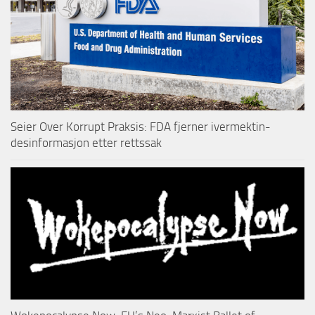
Seier Over Korrupt Praksis: FDA fjerner ivermektin-
desinformasjon etter rettssak