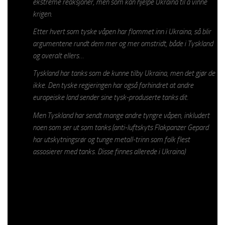
ekstreme reaksjoner, men som kan hjelpe Ukraina til å vinne
krigen.
Etter hvert som tyske våpen har flommet inn i Ukraina, så blir
argumentene rundt dem mer og mer omstridt, både i Tyskland
og overalt ellers…
Tyskland har tanks som de kunne tilby Ukraina, men det gjør de
ikke. Den tyske regjeringen har også forhindret at andre
europeiske land sender sine tysk-produserte tanks dit.
Men Tyskland har sendt mange andre tyngre våpen, inkludert
noen som ser ut som tanks (anti-luftskyts Flakpanzer Gepard
har utskytningsrør og tunge metall-trinn som folk flest
assosierer med tanks. Disse finnes allerede i Ukraina)
Det Anne ikke forstår er at å blande NATO-tanks med tanks fra
sovjet-epoken ikke går an. Reservedeler kan ikke byttes ut.
Mekanikere som er trent opp til å reparere NATO-tanks er ikke
automatisk kvalifisert til å fikse en sovjet-tanks.