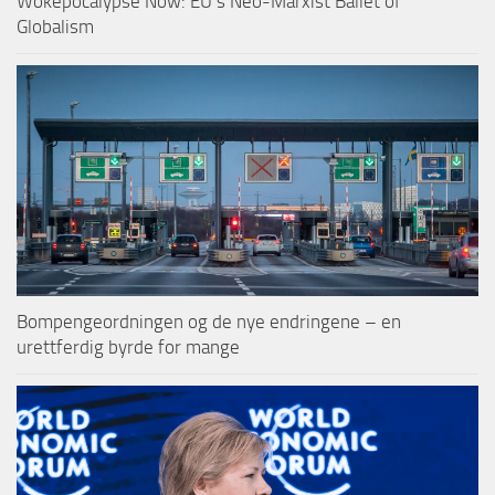
Wokepocalypse Now: EU’s Neo-Marxist Ballet of
Globalism
Bompengeordningen og de nye endringene – en
urettferdig byrde for mange