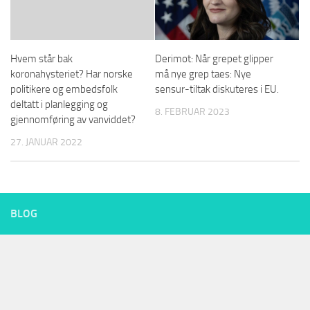
Hvem står bak
Derimot: Når grepet glipper
koronahysteriet? Har norske
må nye grep taes: Nye
politikere og embedsfolk
sensur-tiltak diskuteres i EU.
deltatt i planlegging og
8. FEBRUAR 2023
gjennomføring av vanviddet?
27. JANUAR 2022
BLOG