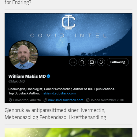
for Endring?
Gjenbruk av antiparasittmedisiner: Ivermectin,
Mebendazol og Fenbendazol i kreftbehandling