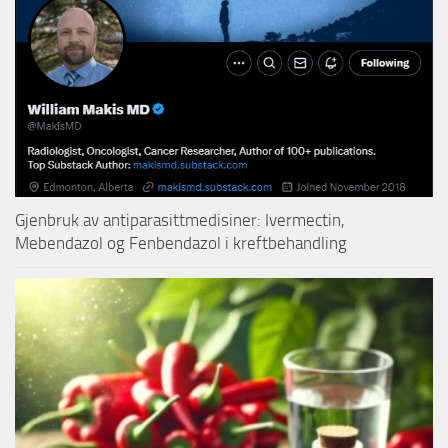
Gjenbruk av antiparasittmedisiner: Ivermectin,
Mebendazol og Fenbendazol i kreftbehandling