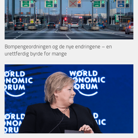
Bompengeordningen og de nye endringene – en
urettferdig byrde for mange