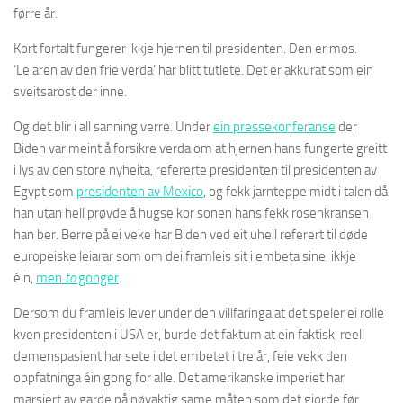
førre år.
Kort fortalt fungerer ikkje hjernen til presidenten. Den er mos.
‘Leiaren av den frie verda’ har blitt tutlete. Det er akkurat som ein
sveitsarost der inne.
Og det blir i all sanning verre. Under
ein pressekonferanse
der
Biden var meint å forsikre verda om at hjernen hans fungerte greitt
i lys av den store nyheita, refererte presidenten til presidenten av
Egypt som
presidenten av Mexico
, og fekk jarnteppe midt i talen då
han utan hell prøvde å hugse kor sonen hans fekk rosenkransen
han ber. Berre på ei veke har Biden ved eit uhell referert til døde
europeiske leiarar som om dei framleis sit i embeta sine, ikkje
éin,
men
to
gonger
.
Dersom du framleis lever under den villfaringa at det speler ei rolle
kven presidenten i USA er, burde det faktum at ein faktisk, reell
demenspasient har sete i det embetet i tre år, feie vekk den
oppfatninga éin gong for alle. Det amerikanske imperiet har
marsjert av garde på nøyaktig same måten som det gjorde før