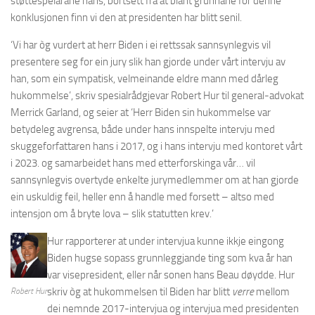
støttespelarane hans, bortsett frå at blant grunnane for denne
konklusjonen finn vi den at presidenten har blitt senil.
‘Vi har òg vurdert at herr Biden i ei rettssak sannsynlegvis vil
presentere seg for ein jury slik han gjorde under vårt intervju av
han, som ein sympatisk, velmeinande eldre mann med dårleg
hukommelse’, skriv spesialrådgjevar Robert Hur til general-advokat
Merrick Garland, og seier at ‘Herr Biden sin hukommelse var
betydeleg avgrensa, både under hans innspelte intervju med
skuggeforfattaren hans i 2017, og i hans intervju med kontoret vårt
i 2023. og samarbeidet hans med etterforskinga vår… vil
sannsynlegvis overtyde enkelte jurymedlemmer om at han gjorde
ein uskuldig feil, heller enn å handle med forsett – altso med
intensjon om å bryte lova – slik statutten krev.’
Hur rapporterer at under intervjua kunne ikkje eingong
Biden hugse sopass grunnleggjande ting som kva år han
var visepresident, eller når sonen hans Beau døydde. Hur
skriv òg at hukommelsen til Biden har blitt
verre
mellom
Robert Hur
dei nemnde 2017-intervjua og intervjua med presidenten