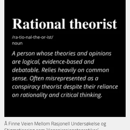
Å Finne Veien Mellom Rasjonell Undersøkelse og