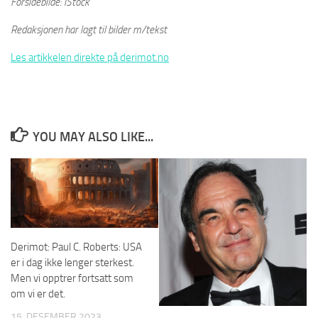
Forsidebilde: iStock
Redaksjonen har lagt til bilder m/tekst
Les artikkelen direkte på derimot.no
YOU MAY ALSO LIKE...
Derimot: Paul C. Roberts: USA
er i dag ikke lenger sterkest.
Men vi opptrer fortsatt som
om vi er det.
15. DESEMBER 2023