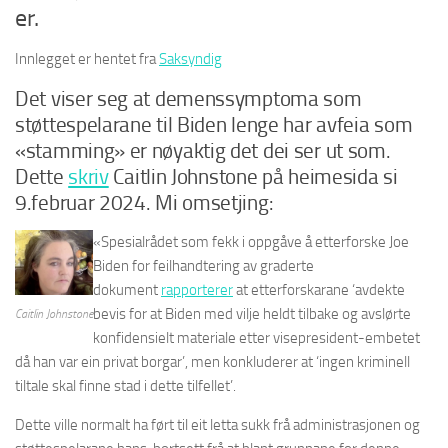
er.
Innlegget er hentet fra
Saksyndig
Det viser seg at demenssymptoma som
støttespelarane til Biden lenge har avfeia som
«stamming» er nøyaktig det dei ser ut som.
Dette
skriv
Caitlin Johnstone på heimesida si
9.februar 2024. Mi omsetjing:
«Spesialrådet som fekk i oppgåve å etterforske Joe
Biden for feilhandtering av graderte
dokument
rapporterer
at etterforskarane ‘avdekte
bevis for at Biden med vilje heldt tilbake og avslørte
Caitlin Johnstone
konfidensielt materiale etter visepresident-embetet
då han var ein privat borgar’, men konkluderer at ‘ingen kriminell
tiltale skal finne stad i dette tilfellet’.
Dette ville normalt ha ført til eit letta sukk frå administrasjonen og