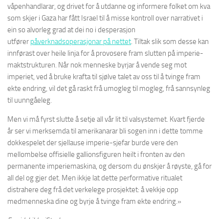
våpenhandlarar, og drivet for å utdanne og informere folket om kva
som skjer i Gaza har fått Israel til å misse kontroll over narrativet i
ein so alvorleg grad at dei no i desperasjon
utfører
påverknadsoperasjonar på nettet
. Tiltak slik som desse kan
innførast over heile linja for å provosere fram slutten på imperie-
maktstrukturen. Når nok menneske byrjar å vende seg mot
imperiet, ved å bruke krafta til sjølve talet av oss til å tvinge fram
ekte endring, vil det gå raskt frå umogleg til mogleg, frå sannsynleg
til uunngåeleg.
Men vi må fyrst slutte å setje all vår lit til valsystemet. Kvart fjerde
år ser vi merksemda til amerikanarar bli sogen inn i dette tomme
dokkespelet der sjellause imperie-sjefar burde vere den
mellombelse offisielle gallionsfiguren heilt i fronten av den
permanente imperiemaskina, og dersom du ønskjer å røyste, gå for
all del og gjer det. Men ikkje lat dette performative ritualet
distrahere deg frå det verkelege prosjektet: å vekkje opp
medmenneska dine og byrje å tvinge fram ekte endring.»