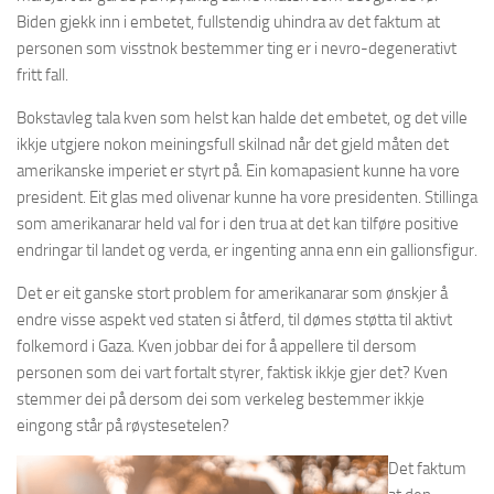
Biden gjekk inn i embetet, fullstendig uhindra av det faktum at
personen som visstnok bestemmer ting er i nevro-degenerativt
fritt fall.
Bokstavleg tala kven som helst kan halde det embetet, og det ville
ikkje utgjere nokon meiningsfull skilnad når det gjeld måten det
amerikanske imperiet er styrt på. Ein komapasient kunne ha vore
president. Eit glas med olivenar kunne ha vore presidenten. Stillinga
som amerikanarar held val for i den trua at det kan tilføre positive
endringar til landet og verda, er ingenting anna enn ein gallionsfigur.
Det er eit ganske stort problem for amerikanarar som ønskjer å
endre visse aspekt ved staten si åtferd, til dømes støtta til aktivt
folkemord i Gaza. Kven jobbar dei for å appellere til dersom
personen som dei vart fortalt styrer, faktisk ikkje gjer det? Kven
stemmer dei på dersom dei som verkeleg bestemmer ikkje
eingong står på røystesetelen?
Det faktum