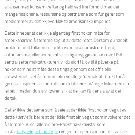
alliansar med konsernkrefter og held ved like forhold med dei
mange nasjonane, ressursane og partnarane som fungerer som
medlemmer av det ikkje-erklærte amerikanske imperiet.
Dette inneber at der ikkje eigentleg finst nokon måte for
amerikanarane å stemme seg ut av dette rotet. Dersom du har eit
problem med folkemord, militarisme, økonomisk urettferd,
autoritarisme, eller andre kritisk viktige byggjesteinar i den USA-
sentraliserte maktstrukturen, vil du aldri få lov til å påverke på
nokon som helst måte desse tinga gjennom det offisielle
valsystemet. Det å stemme blir i vestlege ‘demokrati’ brukt for å
gje oss illusjonen av kontroll, som å late ein småunge leike med ein
leikebil medan du sjølv køyrer, slik at dei kan få kjensla av at dei
deltek.
Det er ikkje det same som å seie at der ikkje finst nokon veg ut av
dette
i det heile
, berre at der ikkje finst ein veg ut som involverer det
å stemme. Vi ser allereie pro-Palestina-aktivistar som
kastar
betydelege hindringar
i vegen for operasjonane til israelske