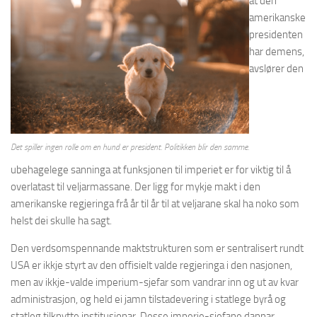
at den
amerikanske
presidenten
har demens,
avslører den
Det spiller ingen rolle om en hund er president. Politikken blir den samme.
ubehagelege sanninga at funksjonen til imperiet er for viktig til å
overlatast til veljarmassane. Der ligg for mykje makt i den
amerikanske regjeringa frå år til år til at veljarane skal ha noko som
helst dei skulle ha sagt.
Den verdsomspennande maktstrukturen som er sentralisert rundt
USA er ikkje styrt av den offisielt valde regjeringa i den nasjonen,
men av ikkje-valde imperium-sjefar som vandrar inn og ut av kvar
administrasjon, og held ei jamn tilstadevering i statlege byrå og
statleg tilknytte institusjonar. Desse imperie-sjefane dannar