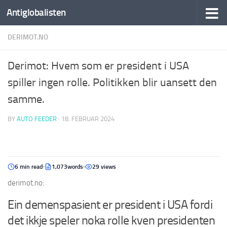
Antiglobalisten
DERIMOT.NO
Derimot: Hvem som er president i USA
spiller ingen rolle. Politikken blir uansett den
samme.
BY
AUTO FEEDER
·
18. FEBRUAR 2024
6 min read
1,073words
29 views
derimot.no:
Ein demenspasient er president i USA fordi
det ikkje speler noka rolle kven presidenten