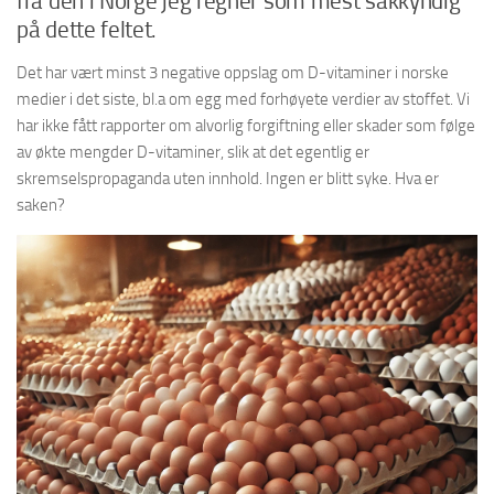
fra den i Norge jeg regner som mest sakkyndig
på dette feltet.
Det har vært minst 3 negative oppslag om D-vitaminer i norske
medier i det siste, bl.a om egg med forhøyete verdier av stoffet. Vi
har ikke fått rapporter om alvorlig forgiftning eller skader som følge
av økte mengder D-vitaminer, slik at det egentlig er
skremselspropaganda uten innhold. Ingen er blitt syke. Hva er
saken?