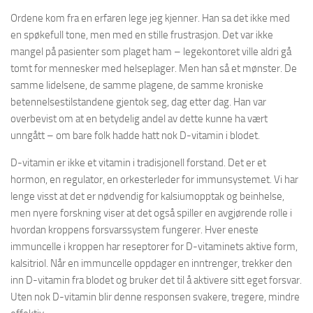
Ordene kom fra en erfaren lege jeg kjenner. Han sa det ikke med
en spøkefull tone, men med en stille frustrasjon. Det var ikke
mangel på pasienter som plaget ham – legekontoret ville aldri gå
tomt for mennesker med helseplager. Men han så et mønster. De
samme lidelsene, de samme plagene, de samme kroniske
betennelsestilstandene gjentok seg, dag etter dag. Han var
overbevist om at en betydelig andel av dette kunne ha vært
unngått – om bare folk hadde hatt nok D-vitamin i blodet.
D-vitamin er ikke et vitamin i tradisjonell forstand. Det er et
hormon, en regulator, en orkesterleder for immunsystemet. Vi har
lenge visst at det er nødvendig for kalsiumopptak og beinhelse,
men nyere forskning viser at det også spiller en avgjørende rolle i
hvordan kroppens forsvarssystem fungerer. Hver eneste
immuncelle i kroppen har reseptorer for D-vitaminets aktive form,
kalsitriol. Når en immuncelle oppdager en inntrenger, trekker den
inn D-vitamin fra blodet og bruker det til å aktivere sitt eget forsvar.
Uten nok D-vitamin blir denne responsen svakere, tregere, mindre