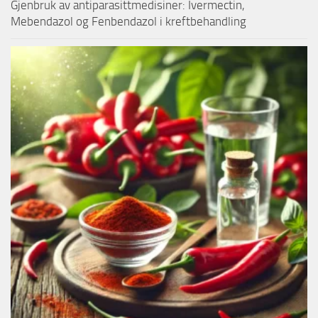
Gjenbruk av antiparasittmedisiner: Ivermectin,
Mebendazol og Fenbendazol i kreftbehandling