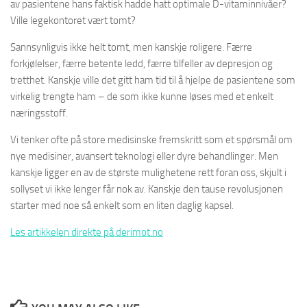
av pasientene hans faktisk hadde hatt optimale D-vitaminnivåer?
Ville legekontoret vært tomt?
Sannsynligvis ikke helt tomt, men kanskje roligere. Færre
forkjølelser, færre betente ledd, færre tilfeller av depresjon og
tretthet. Kanskje ville det gitt ham tid til å hjelpe de pasientene som
virkelig trengte ham – de som ikke kunne løses med et enkelt
næringsstoff.
Vi tenker ofte på store medisinske fremskritt som et spørsmål om
nye medisiner, avansert teknologi eller dyre behandlinger. Men
kanskje ligger en av de største mulighetene rett foran oss, skjult i
sollyset vi ikke lenger får nok av. Kanskje den tause revolusjonen
starter med noe så enkelt som en liten daglig kapsel.
Les artikkelen direkte på derimot.no