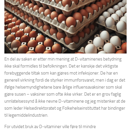
En del av saken er etter min mening at D-vitaminenes betydning
ikke skal formidles til befolkningen. Det er kanskje det viktigste
forebyggende tiltak som kan gjøres mot infeksjoner. De har en
generell virkning fordi de styrker immunforsvaret, men i dag er det
ifølge helsemyndighetene bare årlige influensavaksiner som skal
gjøre susen – vaksiner som ofte ikke virker. Det er en grov faglig
unnlatelsessynd å ikke nevne D-vitaminene og jeg mistenker at de
som leder Helsedirektoratet og Folkehelseinstituttet har bindinger
til legemiddelindustrien.
For utvidet bruk av D-vitaminer ville føre til mindre