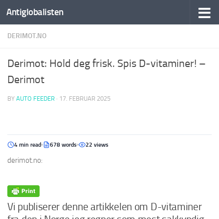
Antiglobalisten
DERIMOT.NO
Derimot: Hold deg frisk. Spis D-vitaminer! –
Derimot
BY
AUTO FEEDER
·
17. FEBRUAR 2025
4 min read
678 words
22 views
derimot.no:
Vi publiserer denne artikkelen om D-vitaminer