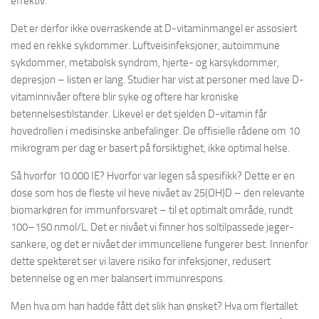
effektiv.
Det er derfor ikke overraskende at D-vitaminmangel er assosiert
med en rekke sykdommer. Luftveisinfeksjoner, autoimmune
sykdommer, metabolsk syndrom, hjerte- og karsykdommer,
depresjon – listen er lang. Studier har vist at personer med lave D-
vitaminnivåer oftere blir syke og oftere har kroniske
betennelsestilstander. Likevel er det sjelden D-vitamin får
hovedrollen i medisinske anbefalinger. De offisielle rådene om 10
mikrogram per dag er basert på forsiktighet, ikke optimal helse.
Så hvorfor 10.000 IE? Hvorfor var legen så spesifikk? Dette er en
dose som hos de fleste vil heve nivået av 25(OH)D – den relevante
biomarkøren for immunforsvaret – til et optimalt område, rundt
100–150 nmol/L. Det er nivået vi finner hos soltilpassede jeger-
sankere, og det er nivået der immuncellene fungerer best. Innenfor
dette spekteret ser vi lavere risiko for infeksjoner, redusert
betennelse og en mer balansert immunrespons.
Men hva om han hadde fått det slik han ønsket? Hva om flertallet