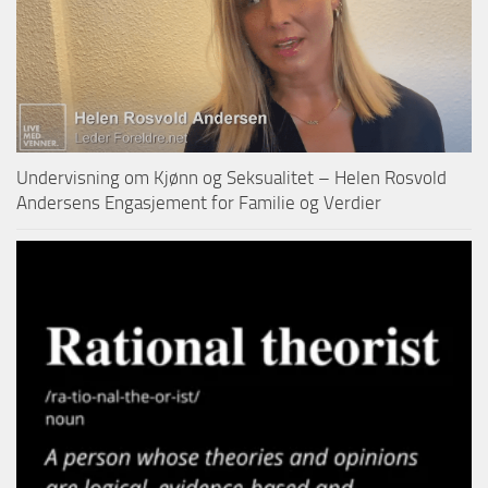
Undervisning om Kjønn og Seksualitet – Helen Rosvold
Andersens Engasjement for Familie og Verdier