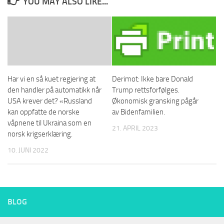
YOU MAY ALSO LIKE...
Har vi en så kuet regjering at
Derimot: Ikke bare Donald
den handler på automatikk når
Trump rettsforfølges.
USA krever det? «Russland
Økonomisk gransking pågår
kan oppfatte de norske
av Bidenfamilien.
våpnene til Ukraina som en
21. APRIL 2023
norsk krigserklæring.
10. JUNI 2022
BLOG