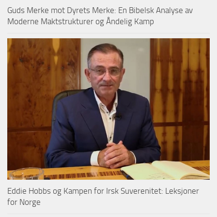
Guds Merke mot Dyrets Merke: En Bibelsk Analyse av
Moderne Maktstrukturer og Åndelig Kamp
Eddie Hobbs og Kampen for Irsk Suverenitet: Leksjoner
for Norge