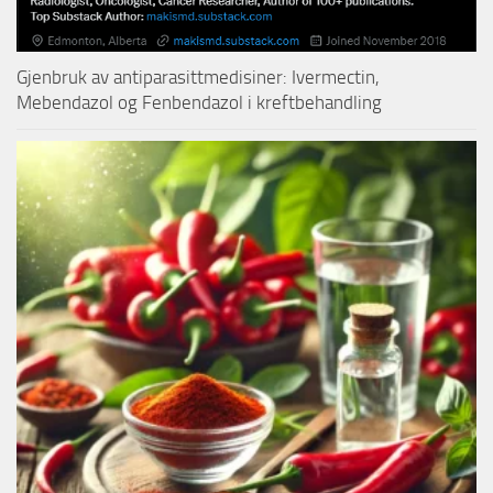
Gjenbruk av antiparasittmedisiner: Ivermectin,
Mebendazol og Fenbendazol i kreftbehandling