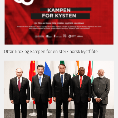
Ottar Brox og kampen for en sterk norsk kystflåte