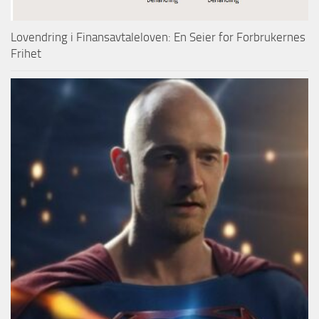
Lovendring i Finansavtaleloven: En Seier for Forbrukernes
Frihet