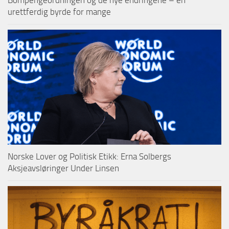
Bompengeordningen og de nye endringene – en
urettferdig byrde for mange
Norske Lover og Politisk Etikk: Erna Solbergs
Aksjeavsløringer Under Linsen