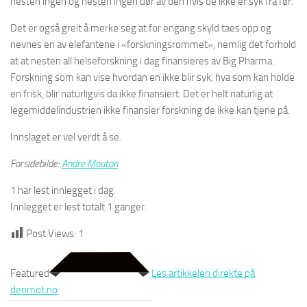
nesten ingen og nesten ingen dør av den hvis de ikke er syk fra før.
Det er også greit å merke seg at for engang skyld taes opp og
nevnes en av elefantene i «forskningsrommet», nemlig det forhold
at at nesten all helseforskning i dag finansieres av Big Pharma.
Forskning som kan vise hvordan en ikke blir syk, hva som kan holde
en frisk, blir naturligvis da ikke finansiert. Det er helt naturlig at
legemiddelindustrien ikke finansier forskning de ikke kan tjene på.
Innslaget er vel verdt å se.
Forsidebilde:
Andre Mouton
1 har lest innlegget i dag.
Innlegget er lest totalt 1 ganger.
Post Views:
1
Featured
Les artikkelen direkte på
derimot.no