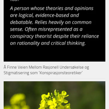
Å Finne Veien Mellom Rasjonell Undersøkelse og
Stigmatisering som ‘Konspirasjonsteoretiker’