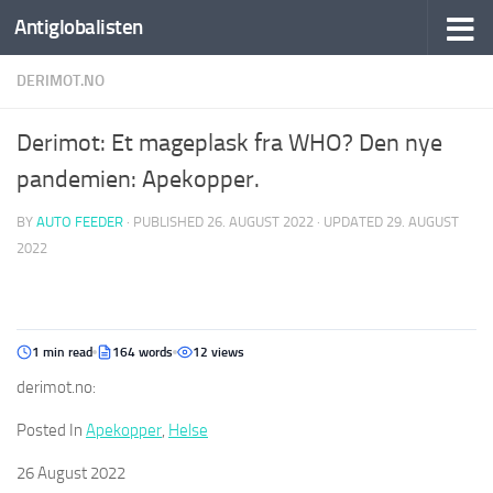
Antiglobalisten
DERIMOT.NO
Derimot: Et mageplask fra WHO? Den nye
pandemien: Apekopper.
BY
AUTO FEEDER
· PUBLISHED
26. AUGUST 2022
· UPDATED
29. AUGUST
2022
1 min read
164 words
12 views
derimot.no:
Posted In
Apekopper
,
Helse
26 August 2022