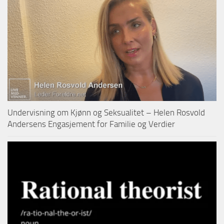
Undervisning om Kjønn og Seksualitet – Helen Rosvold
Andersens Engasjement for Familie og Verdier