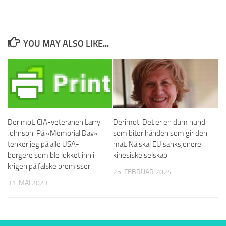
YOU MAY ALSO LIKE...
Derimot: CIA-veteranen Larry
Derimot: Det er en dum hund
Johnson: På «Memorial Day»
som biter hånden som gir den
tenker jeg på alle USA-
mat. Nå skal EU sanksjonere
borgere som ble lokket inn i
kinesiske selskap.
krigen på falske premisser.
25. FEBRUAR 2024
31. MAI 2023