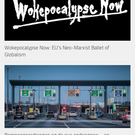
Wokepocalypse Now: EU’s Neo-Marxist Ballet of
Globalism