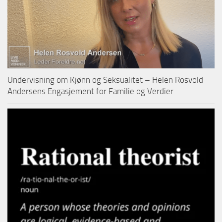
Undervisning om Kjønn og Seksualitet – Helen Rosvold
Andersens Engasjement for Familie og Verdier