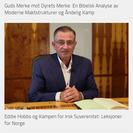
Guds Merke mot Dyrets Merke: En Bibelsk Analyse av
Moderne Maktstrukturer og Åndelig Kamp
Eddie Hobbs og Kampen for Irsk Suverenitet: Leksjoner
for Norge