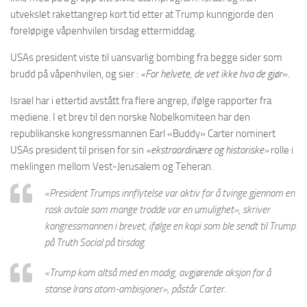
utvekslet rakettangrep kort tid etter at Trump kunngjorde den
foreløpige våpenhvilen tirsdag ettermiddag.
USAs president viste til uansvarlig bombing fra begge sider som
brudd på våpenhvilen, og sier :
«For helvete, de vet ikke hva de gjør
».
Israel har i ettertid avstått fra flere angrep, ifølge rapporter fra
mediene. I et brev til den norske Nobelkomiteen har den
republikanske kongressmannen Earl «Buddy» Carter nominert
USAs president til prisen for sin
«ekstraordinære og historiske»
rolle i
meklingen mellom Vest-Jerusalem og Teheran.
«President Trumps innflytelse var aktiv for å tvinge gjennom en
rask avtale som mange trodde var en umulighet»
, skriver
kongressmannen i brevet, ifølge en kopi som ble sendt til Trump
på Truth Social på tirsdag.
«Trump kom altså med en modig, avgjørende aksjon for å
stanse Irans atom-ambisjoner»
, påstår Carter.