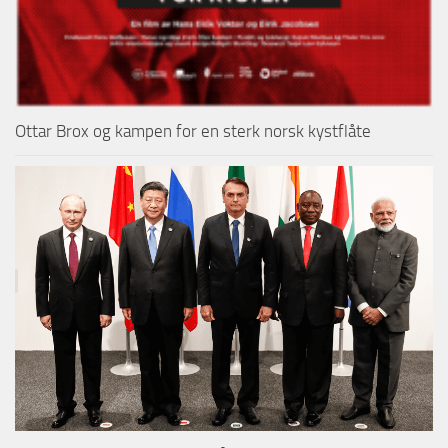
Ottar Brox og kampen for en sterk norsk kystflåte