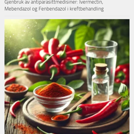
Gjenbruk av antiparasittmedisiner: Ivermectin,
Mebendazol og Fenbendazol i kreftbehandling