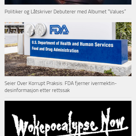
Politiker og Låtskriver Debuterer med Albumet “Values”
Seier Over Korrupt Praksis: FDA fjerner ivermektin-
desinformasjon etter rettssak