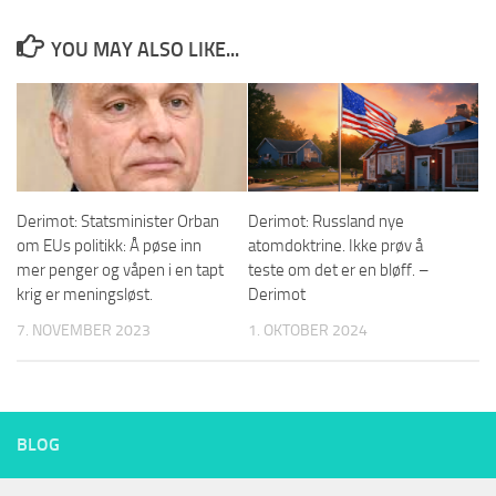
YOU MAY ALSO LIKE...
Derimot: Statsminister Orban
Derimot: Russland nye
om EUs politikk: Å pøse inn
atomdoktrine. Ikke prøv å
mer penger og våpen i en tapt
teste om det er en bløff. –
krig er meningsløst.
Derimot
7. NOVEMBER 2023
1. OKTOBER 2024
BLOG