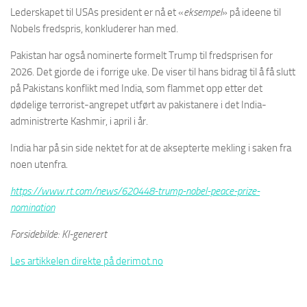
Lederskapet til USAs president er nå et «
eksempel
» på ideene til
Nobels fredspris, konkluderer han med.
Pakistan har også nominerte formelt Trump til fredsprisen for
2026. Det gjorde de i forrige uke. De viser til hans bidrag til å få slutt
på Pakistans konflikt med India, som flammet opp etter det
dødelige terrorist-angrepet utført av pakistanere i det India-
administrerte Kashmir, i april i år.
India har på sin side nektet for at de aksepterte mekling i saken fra
noen utenfra.
https://www.rt.com/news/620448-trump-nobel-peace-prize-
nomination
Forsidebilde: KI-generert
Les artikkelen direkte på derimot.no