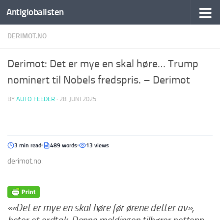
Antiglobalisten
DERIMOT.NO
Derimot: Det er mye en skal høre… Trump
nominert til Nobels fredspris. – Derimot
BY
AUTO FEEDER
·
28. JUNI 2025
3 min read
489 words
13 views
derimot.no:
««Det er mye en skal høre før ørene detter av»,