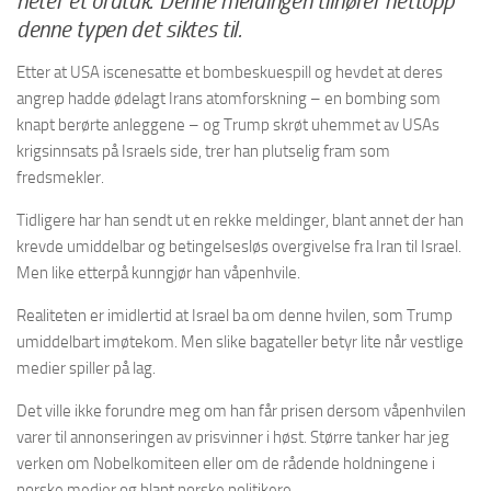
heter et ordtak. Denne meldingen tilhører nettopp
denne typen det siktes til.
Etter at USA iscenesatte et bombeskuespill og hevdet at deres
angrep hadde ødelagt Irans atomforskning – en bombing som
knapt berørte anleggene – og Trump skrøt uhemmet av USAs
krigsinnsats på Israels side, trer han plutselig fram som
fredsmekler.
Tidligere har han sendt ut en rekke meldinger, blant annet der han
krevde umiddelbar og betingelsesløs overgivelse fra Iran til Israel.
Men like etterpå kunngjør han våpenhvile.
Realiteten er imidlertid at Israel ba om denne hvilen, som Trump
umiddelbart imøtekom. Men slike bagateller betyr lite når vestlige
medier spiller på lag.
Det ville ikke forundre meg om han får prisen dersom våpenhvilen
varer til annonseringen av prisvinner i høst. Større tanker har jeg
verken om Nobelkomiteen eller om de rådende holdningene i
norske medier og blant norske politikere.