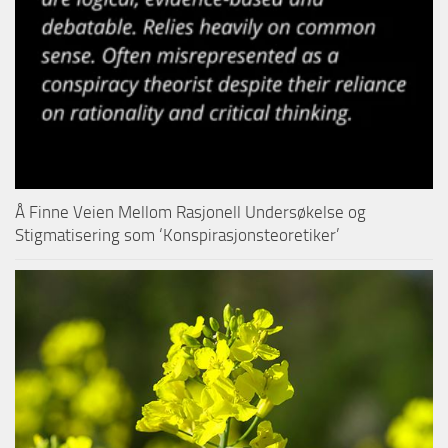
Å Finne Veien Mellom Rasjonell Undersøkelse og
Stigmatisering som ‘Konspirasjonsteoretiker’