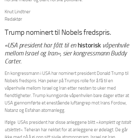
Knut Lindtner
Redaktør
Trump nominert til Nobels fredspris.
«USA president har fått til en
historisk
våpenhvile
mellom Israel og Iran», sier kongressmann Buddy
Carter.
En kongressmann i USA har nominert president Donald Trump til
Nobels fredspris. Han peker på Trumps rolle for å få til en
våpenhvile mellom Israel og Iran etter nesten to uker med
fiendtligheter. Trump kunngjorde våpenhvilen bare dager etter at
USA gjennomførte et enestående luftangrep mot Irans Fordow,
Natanz og Esfahan atomanlegg.
Ifølge USAs president har disse anleggene blitt «
komplett og totalt
utslettet».
Teheran har nektet for at anleggene er ødelagt. De går
ikke med på å gi opp sitt sivile atomprogram. Israel og Iran