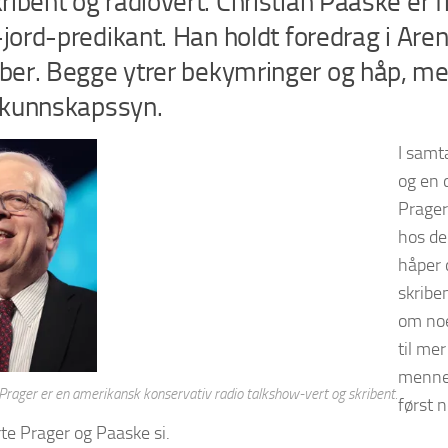
ibent og radiovert. Christian Paaske er fi
-jord-predikant. Han holdt foredrag i Are
er. Begge ytrer bekymringer og håp, me
i kunnskapssyn.
I samt
og en 
Prager
hos de
håper 
skribe
om noe
til mer
mennes
rager er en amerikansk konservativ radio talkshow-vert og skribent.
først 
rte Prager og Paaske si.