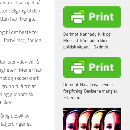
ever, er eksempel på
terk tilgang til den,
tten han trengte.
g til det beste for
Derimot: Kennedy, Kirk og
fortvilelse, for jeg
Mossad. Når døden blir et
politisk våpen. – Derimot
an sier «de» vil få
keligheten. Mener han
mot og skaperkraft
Derimot: Navalnaya hevder
grunn til å tro at
forgiftning. Bevisene mangler.
ei og økonomisk
– Derimot
tikken.
 årlig besøk av
flatjordingenes