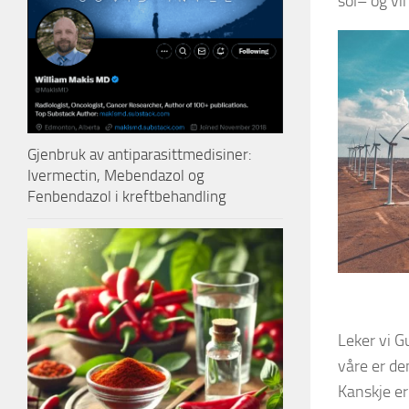
sol– og vin
Gjenbruk av antiparasittmedisiner:
Ivermectin, Mebendazol og
Fenbendazol i kreftbehandling
Leker vi Gu
våre er de
Kanskje er