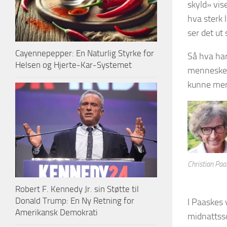
skyld» vis
hva sterk l
ser det ut
Cayennepepper: En Naturlig Styrke for
Så hva har
Helsen og Hjerte-Kar-Systemet
menneskehe
kunne merke
Christian Paa
Robert F. Kennedy Jr. sin Støtte til
Donald Trump: En Ny Retning for
I Paaskes 
Amerikansk Demokrati
midnattsso