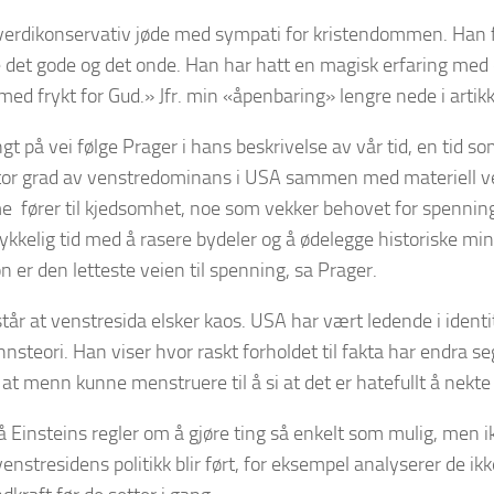
verdikonservativ jøde med sympati for kristendommen. Han f
 det gode og det onde. Han har hatt en magisk erfaring med
ed frykt for Gud.» Jfr. min «åpenbaring» lengre nede i artikk
ngt på vei følge Prager i hans beskrivelse av vår tid, en tid s
Stor grad av venstredominans i USA sammen med materiell v
e fører til kjedsomhet, noe som vekker behovet for spennin
lykkelig tid med å rasere bydeler og å ødelegge historiske m
n er den letteste veien til spenning, sa Prager.
tår at venstresida elsker kaos. USA har vært ledende i identit
nnsteori. Han viser hvor raskt forholdet til fakta har endra seg
v at menn kunne menstruere til å si at det er hatefullt å nekte
å Einsteins regler om å gjøre ting så enkelt som mulig, men ik
enstresidens politikk blir ført, for eksempel analyserer de i