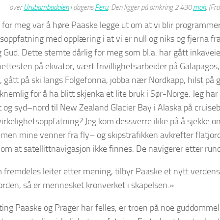
over
Urubambadalen
i dagens
Peru
. Den ligger på omkring 2 430
moh
. (Fr
 for meg var å høre Paaske legge ut om at vi blir programmert
tsoppfatning med opplæring i at vi er null og niks og fjerna f
 Gud. Dette stemte dårlig for meg som bl.a. har gått inkavei
ettesten på ekvator, vært frivillighetsarbeider på Galapagos,
 gått på ski langs Folgefonna, jobba nær Nordkapp, hilst på 
knemlig for å ha blitt skjenka et lite bruk i Sør-Norge. Jeg ha
t og syd–nord til New Zealand Glacier Bay i Alaska på cruiseb
virkelighetsoppfatning? Jeg kom dessverre ikke på å sjekke 
men mine venner fra fly– og skipstrafikken avkrefter flatjor
om at satellittnavigasjon ikke finnes. De navigerer etter rund
 fremdeles leiter etter mening, tilbyr Paaske et nytt verden
jorden, så er mennesket kronverket i skapelsen.»
ing Paaske og Prager har felles, er troen på noe guddommeli