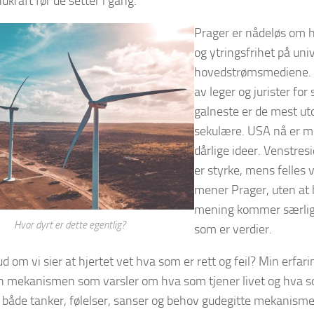
dkraft før de setter i gang.
Prager er nådeløs om 
og ytringsfrihet på uni
hovedstrømsmediene. Ha
av leger og jurister fo
galneste er de mest u
sekulære. USA nå er m
dårlige ideer. Venstres
er styrke, mens felles v
mener Prager, uten at 
mening kommer særlig d
Hvor dyrt er dette egentlig?
som er verdier.
d om vi sier at hjertet vet hva som er rett og feil? Min erfari
n mekanismen som varsler om hva som tjener livet og hva so
 både tanker, følelser, sanser og behov gudegitte mekanismer