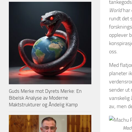
tankegods,
World
har 
rundt det s
forsknings
opplever b
konspirasj
oss.
Med flatj
planeter ik
verdensrom
sender ut 
Guds Merke mot Dyrets Merke: En
Bibelsk Analyse av Moderne
vanskelig 
Maktstrukturer og Åndelig Kamp
av, men de
Mach