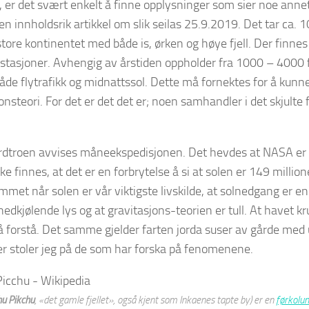
 er det svært enkelt å finne opplysninger som sier noe anne
en innholdsrik artikkel om slik seilas 25.9.2019. Det tar ca
tore kontinentet med både is, ørken og høye fjell. Der finnes f
stasjoner. Avhengig av årstiden oppholder fra 1000 – 4000 f
åde flytrafikk og midnattssol. Dette må fornektes for å kunne 
onsteori. For det er det det er; noen samhandler i det skjulte 
ordtroen avvises måneekspedisjonen. Det hevdes at NASA er 
ke finnes, at det er en forbrytelse å si at solen er 149 million
met når solen er vår viktigste livskilde, at solnedgang er en
nedkjølende lys og at gravitasjons-teorien er tull. At havet
å forstå. Det samme gjelder farten jorda suser av gårde med ut
r stoler jeg på de som har forska på fenomenene.
u Pikchu
, «det gamle fjellet», også kjent som
Inkaenes tapte by
) er en
førkolu