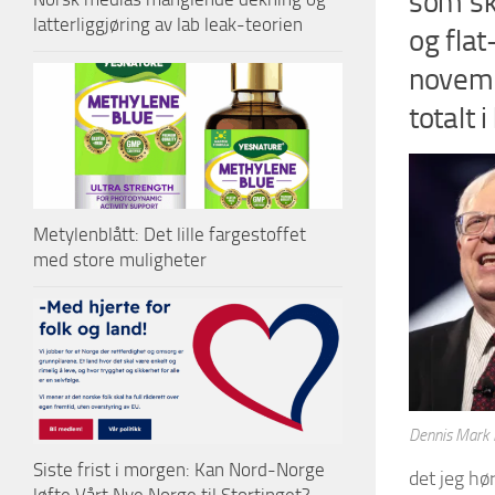
som skr
latterliggjøring av lab leak-teorien
og flat
novemb
totalt 
Metylenblått: Det lille fargestoffet
med store muligheter
Dennis Mark P
Siste frist i morgen: Kan Nord-Norge
det jeg hø