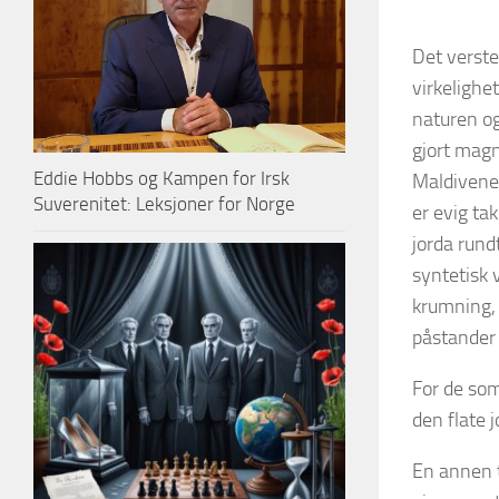
Det verste
virkelighe
naturen og
gjort magn
Eddie Hobbs og Kampen for Irsk
Maldivene,
Suverenitet: Leksjoner for Norge
er evig tak
jorda rund
syntetisk 
krumning, 
påstander 
For de som
den flate 
En annen t