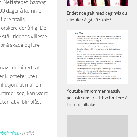
t. Nettstedet
Yacting
. 100 dager å komme
Er det noe galt med deg hvis du
lere titalls
ikke liker å gå på skole?
orskere der årlig. De
stå i tidenes villeste
for å skade og lure
nazi-dominert, at
er kilometer ute i
 illusjon, at månen
Youtube innrømmer massiv
 krummer seg, kan være
politisk sensur – tilbyr brukere å
en at vi blir blåst
komme tilbake!
mbisk
inkaby
i fjellet