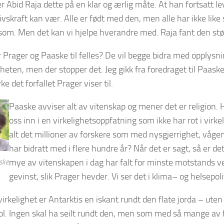
er Abid Raja dette på en klar og ærlig måte. At han fortsatt l
ivskraft kan vær. Alle er født med den, men alle har ikke like s
 som. Men det kan vi hjelpe hverandre med. Raja fant den stø
 Prager og Paaske til felles? De vil begge bidra med opplysnin
ten, men der stopper det. Jeg gikk fra foredraget til Paaske i 
 det forfallet Prager viser til.
Paaske avviser alt av vitenskap og mener det er religion. H
oss inn i en virkelighetsoppfatning som ikke har rot i vir
alt det millioner av forskere som med nysgjerrighet, våge
har bidratt med i flere hundre år? Når det er sagt, så er det 
mye av vitenskapen i dag har falt for minste motstands v
ske
gevinst, slik Prager hevder. Vi ser det i klima– og helsepoli
virkelighet er Antarktis en iskant rundt den flate jorda – uten
l. Ingen skal ha seilt rundt den, men som med så mange av 