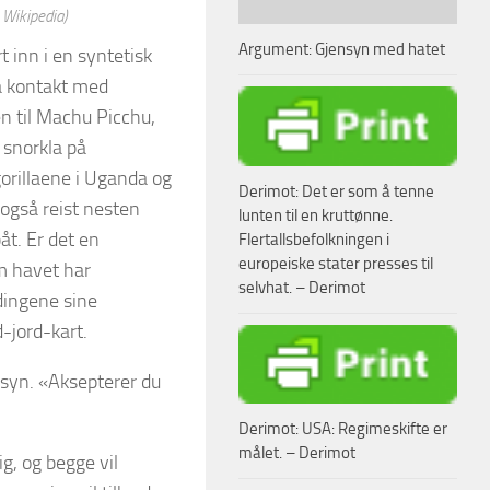
a Wikipedia)
Argument: Gjensyn med hatet
 inn i en syntetisk
ra kontakt med
en til Machu Picchu,
 snorkla på
gorillaene i Uganda og
Derimot: Det er som å tenne
r også reist nesten
lunten til en kruttønne.
åt. Er det en
Flertallsbefolkningen i
europeiske stater presses til
om havet har
selvhat. – Derimot
dingene sine
-jord-kart.
ssyn. «Aksepterer du
Derimot: USA: Regimeskifte er
målet. – Derimot
g, og begge vil