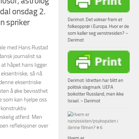
losof, astrolog
ndal onsdag 2.
Derimot: Det vokser frem et
n spriker
folkeopprør i Europa. Hvor er de
som kaller seg venstresiden? –
Derimot
ale med Hans Rustad
dansk journalist sa
 at håpet hans ligger
 eksentriske, så nå
Derimot: Idretten har blitt en
denne eksentriske
politisk slagmark. UEFA
nten å øke bevissthet
boikotter Russland, men ikke
 som kan hjelpe oss
Israel. – Derimot
 konstruktiv
kelig atferd. Men
noen refleksjoner over
Hvem er