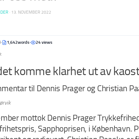
EDER
·
13. NOVEMBER 2022
d
1,642words
24 views
:
det komme klarhet ut av kaost
mentar til Dennis Prager og Christian Pa
ørvik
ember mottok Dennis Prager Trykkefrihe
frihetspris, Sapphoprisen, i København. P