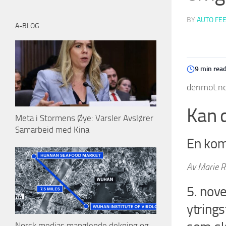
BY
AUTO FE
A-BLOG
9 min rea
derimot.no
Kan 
Meta i Stormens Øye: Varsler Avslører
Samarbeid med Kina
En kom
Av Marie R
5. nov
ytrings
Norsk medias manglende dekning og