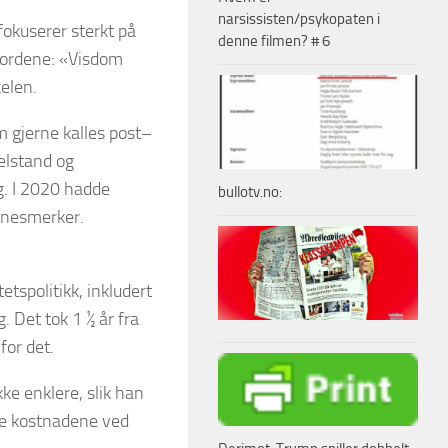
narsissisten/psykopaten i
okuserer sterkt på
denne filmen? # 6
 ordene: «Visdom
elen.
om gjerne kalles post–
elstand og
g. I 2020 hadde
bullotv.no:
innesmerker.
etspolitikk, inkludert
. Det tok 1 ½ år fra
 for det.
ke enklere, slik han
kke kostnadene ved