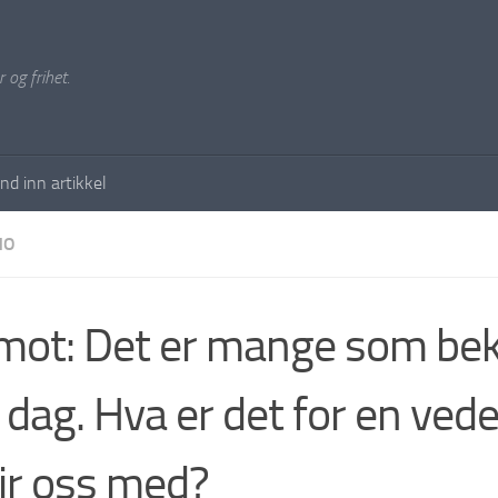
 og frihet.
nd inn artikkel
NO
mot: Det er mange som be
i dag. Hva er det for en vede
r oss med?