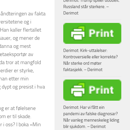
Derimot: Trump spiller dobbelt.
Russland står sterkere. –
Derimot
håndteringen av fakta
versitetene og i
n kaller flertallet
r sauer, og mener de
tdanna og mest
Derimot: Kirk-uttalelser:
etaeksportør av
Kontroversielle eller korrekte?
ida tror at mangfold
Når sterke ord møter
faktasjekk. – Derimot
erdier er styrke,
han etter min
ypt og presist i hva
Derimot: Har vi fått ein
ng er at følelsene
pandemi av falske diagnosar?
m er til skade.
Når vanleg menneskeleg liding
 i oss? I boka «Min
blir sjukdom. – Derimot