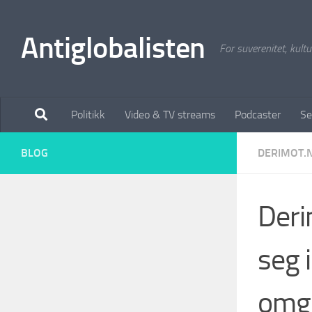
Antiglobalisten
For suverenitet, kultur
Politikk
Video & TV streams
Podcaster
Se
BLOG
DERIMOT.
Deri
seg 
omgi