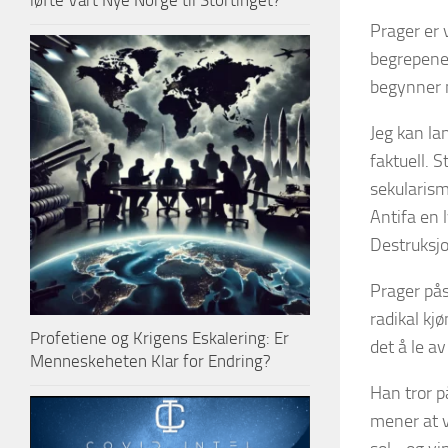
løfte Vårt Nye Norge til Stortinget?
Prager er 
begrepene
begynner m
Jeg kan la
faktuell. 
sekularism
Antifa en 
Destruksjo
Prager pås
radikal kjø
Profetiene og Krigens Eskalering: Er
det å le a
Menneskeheten Klar for Endring?
Han tror p
mener at v