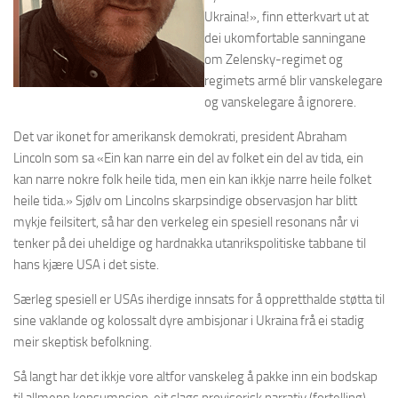
Ukraina!», finn etterkvart ut at
dei ukomfortable sanningane
om Zelensky-regimet og
regimets armé blir vanskelegare
og vanskelegare å ignorere.
Det var ikonet for amerikansk demokrati, president Abraham
Lincoln som sa «Ein kan narre ein del av folket ein del av tida, ein
kan narre nokre folk heile tida, men ein kan ikkje narre heile folket
heile tida.» Sjølv om Lincolns skarpsindige observasjon har blitt
mykje feilsitert, så har den verkeleg ein spesiell resonans når vi
tenker på dei uheldige og hardnakka utanrikspolitiske tabbane til
hans kjære USA i det siste.
Særleg spesiell er USAs iherdige innsats for å oppretthalde støtta til
sine vaklande og kolossalt dyre ambisjonar i Ukraina frå ei stadig
meir skeptisk befolkning.
Så langt har det ikkje vore altfor vanskeleg å pakke inn ein bodskap