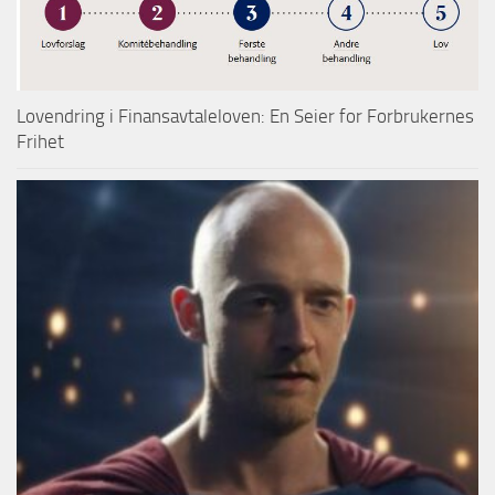
Lovendring i Finansavtaleloven: En Seier for Forbrukernes
Frihet