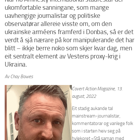
ukomfortable sanningane, som mange
uavhengige journalistar og politiske
observatørar allereie visste om, om den
ukrainske arméens framferd i Donbas, så er det
verdt å sjå nærare på kor manipulerande det har
blitt – ikkje berre noko som skjer kvar dag, men
eit sentralt element av Vestens proxy-krig i
Ukraina.
Av Chay Bowes
Covert Action Magazine, 13.
august, 2022
Eit stadig aukande tal
mainstream-journalistar,
kommentatorar og vanlege folk
som i starten heiv seg på
hylekoret «Stå saman med