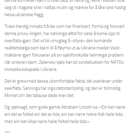
denne konflikten kjem til overflata, vil fleire og fleire i Vesten liste
seg ut i hagane sine i nattas mulm og mørkre for å låre sine hastig
heisa ukrainske flagg.
Trass iherdig innsats frå dei som har finansiert, forma og forsvart
denne proxy-krigen, har sanninga alltid for vane å kome opp til
overflata igjen. Det vil bli umogleg å «styre» den komande
realitetsbølga som kjem til å fløyme ut av Ukraina medan Vest-
maktene igjen fokuserer på sin sjølvforskylde heimlege problem
når vinteren kjem. Zelensky sjølv kan bli syndebukken for NATOs
mislykka eskapade i Ukraina.
Det er greia med desse ukomfortable fakta, dei overlever under
overflata. Sanninga har inga datostempling, og den er tolmodig.
Minnet om dei tallause døde krev det.
Og sjølvsagt, som gode gamle Abraham Lincoln sa, «Ein kan narre
ein del av folket ein del av tida, ein kan narre nokre folk heile tida,
men ein kan ikkje narre heile folket heile tida.»
***