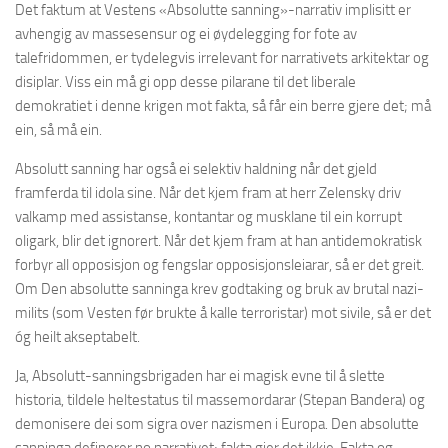
Det faktum at Vestens «Absolutte sanning»-narrativ implisitt er
avhengig av massesensur og ei øydelegging for fote av
talefridommen, er tydelegvis irrelevant for narrativets arkitektar og
disiplar. Viss ein må gi opp desse pilarane til det liberale
demokratiet i denne krigen mot fakta, så får ein berre gjere det; må
ein, så må ein.
Absolutt sanning har også ei selektiv haldning når det gjeld
framferda til idola sine. Når det kjem fram at herr Zelensky driv
valkamp med assistanse, kontantar og musklane til ein korrupt
oligark, blir det ignorert. Når det kjem fram at han antidemokratisk
forbyr all opposisjon og fengslar opposisjonsleiarar, så er det greit.
Om Den absolutte sanninga krev godtaking og bruk av brutal nazi-
milits (som Vesten før brukte å kalle terroristar) mot sivile, så er det
óg heilt akseptabelt.
Ja, Absolutt-sanningsbrigaden har ei magisk evne til å slette
historia, tildele heltestatus til massemordarar (Stepan Bandera) og
demonisere dei som sigra over nazismen i Europa. Den absolutte
sanninga definerer no narrativet; fakta gjer det ikkje. Fakta og