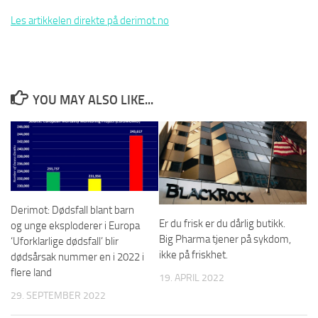
Les artikkelen direkte på derimot.no
YOU MAY ALSO LIKE...
Derimot: Dødsfall blant barn
Er du frisk er du dårlig butikk.
og unge eksploderer i Europa
Big Pharma tjener på sykdom,
‘Uforklarlige dødsfall’ blir
ikke på friskhet.
dødsårsak nummer en i 2022 i
flere land
19. APRIL 2022
29. SEPTEMBER 2022