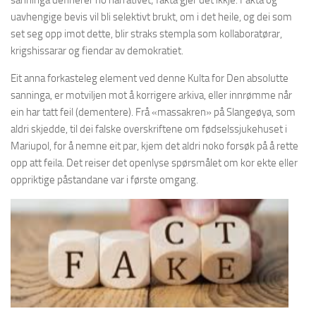
uavhengige bevis vil bli selektivt brukt, om i det heile, og dei som
set seg opp imot dette, blir straks stempla som kollaboratørar,
krigshissarar og fiendar av demokratiet.
Eit anna forkasteleg element ved denne Kulta for Den absolutte
sanninga, er motviljen mot å korrigere arkiva, eller innrømme når
ein har tatt feil (dementere). Frå «massakren» på Slangeøya, som
aldri skjedde, til dei falske overskriftene om fødselssjukehuset i
Mariupol, for å nemne eit par, kjem det aldri noko forsøk på å rette
opp att feila. Det reiser det openlyse spørsmålet om kor ekte eller
oppriktige påstandane var i første omgang.