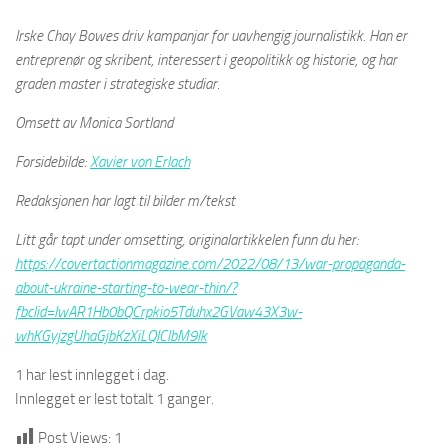
Irske Chay Bowes driv kampanjar for uavhengig journalistikk. Han er
entreprenør og skribent, interessert i geopolitikk og historie, og har
graden master i strategiske studiar
.
Omsett av Monica Sortland
Forsidebilde:
Xavier von Erlach
Redaksjonen har lagt til bilder m/tekst
Litt går tapt under omsetting, originalartikkelen funn du her:
https://covertactionmagazine.com/2022/08/13/war-propaganda-
about-ukraine-starting-to-wear-thin/?
fbclid=IwAR1Hb0bQCrpkio5Tduhx2GVaw43X3w-
whKGyjzgUhaGjbKzXiLQIClbM9lk
1 har lest innlegget i dag.
Innlegget er lest totalt 1 ganger.
Post Views:
1