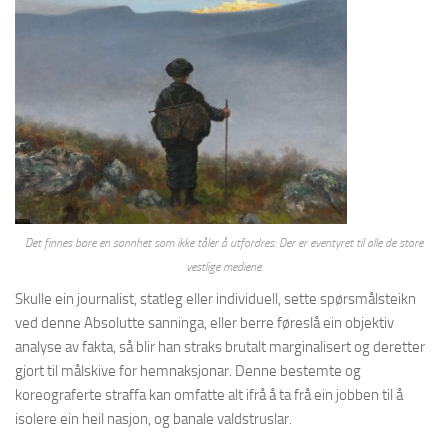
Det finnes bare en sannhet som ikke tåler å utfordres: Der er eventyret til alle de store
vestlige mediene.
Skulle ein journalist, statleg eller individuell, sette spørsmålsteikn
ved denne Absolutte sanninga, eller berre føreslå ein objektiv
analyse av fakta, så blir han straks brutalt marginalisert og deretter
gjort til målskive for hemnaksjonar. Denne bestemte og
koreograferte straffa kan omfatte alt ifrå å ta frå ein jobben til å
isolere ein heil nasjon, og banale valdstruslar.