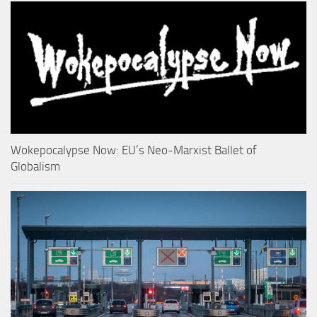
Wokepocalypse Now: EU’s Neo-Marxist Ballet of
Globalism