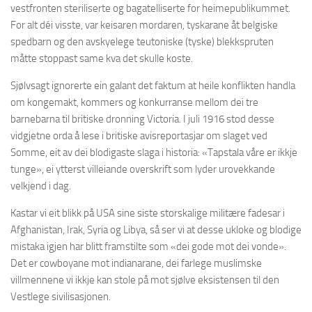
vestfronten steriliserte og bagatelliserte for heimepublikummet.
For alt déi visste, var keisaren mordaren, tyskarane åt belgiske
spedbarn og den avskyelege teutoniske (tyske) blekkspruten
måtte stoppast same kva det skulle koste.
Sjølvsagt ignorerte ein galant det faktum at heile konflikten handla
om kongemakt, kommers og konkurranse mellom dei tre
barnebarna til britiske dronning Victoria. I juli 1916 stod desse
vidgjetne orda å lese i britiske avisreportasjar om slaget ved
Somme, eit av dei blodigaste slaga i historia: «Tapstala våre er ikkje
tunge», ei ytterst villeiande overskrift som lyder urovekkande
velkjend i dag.
Kastar vi eit blikk på USA sine siste storskalige militære fadesar i
Afghanistan, Irak, Syria og Libya, så ser vi at desse ukloke og blodige
mistaka igjen har blitt framstilte som «dei gode mot dei vonde».
Det er cowboyane mot indianarane, dei farlege muslimske
villmennene vi ikkje kan stole på mot sjølve eksistensen til den
Vestlege sivilisasjonen.