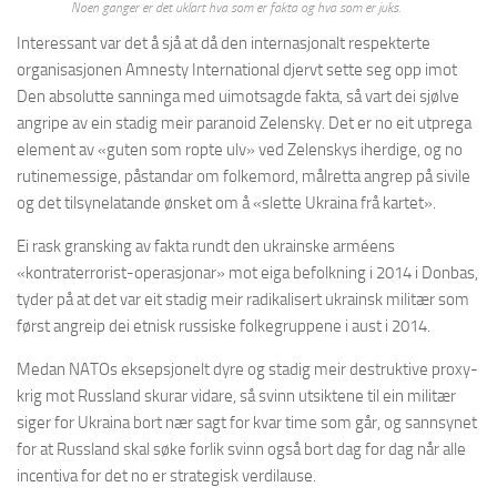
Noen ganger er det uklart hva som er fakta og hva som er juks.
Interessant var det å sjå at då den internasjonalt respekterte
organisasjonen Amnesty International djervt sette seg opp imot
Den absolutte sanninga med uimotsagde fakta, så vart dei sjølve
angripe av ein stadig meir paranoid Zelensky. Det er no eit utprega
element av «guten som ropte ulv» ved Zelenskys iherdige, og no
rutinemessige, påstandar om folkemord, målretta angrep på sivile
og det tilsynelatande ønsket om å «slette Ukraina frå kartet».
Ei rask gransking av fakta rundt den ukrainske arméens
«kontraterrorist-operasjonar» mot eiga befolkning i 2014 i Donbas,
tyder på at det var eit stadig meir radikalisert ukrainsk militær som
først angreip dei etnisk russiske folkegruppene i aust i 2014.
Medan NATOs eksepsjonelt dyre og stadig meir destruktive proxy-
krig mot Russland skurar vidare, så svinn utsiktene til ein militær
siger for Ukraina bort nær sagt for kvar time som går, og sannsynet
for at Russland skal søke forlik svinn også bort dag for dag når alle
incentiva for det no er strategisk verdilause.