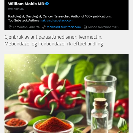
Gjenbruk av antiparasittmedisiner: Ivermectin,
Mebendazol og Fenbendazol i kreftbehandling