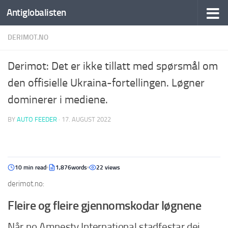
Antiglobalisten
DERIMOT.NO
Derimot: Det er ikke tillatt med spørsmål om
den offisielle Ukraina-fortellingen. Løgner
dominerer i mediene.
BY
AUTO FEEDER
·
17. AUGUST 2022
10 min read
1,876words
22 views
derimot.no:
Fleire og fleire gjennomskodar løgnene
Når no Amnesty International stadfestar dei