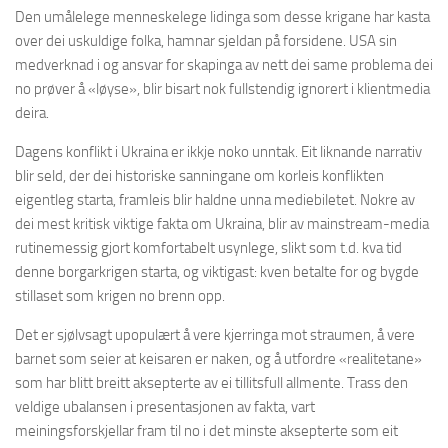
Den umålelege menneskelege lidinga som desse krigane har kasta
over dei uskuldige folka, hamnar sjeldan på forsidene. USA sin
medverknad i og ansvar for skapinga av nett dei same problema dei
no prøver å «løyse», blir bisart nok fullstendig ignorert i klientmedia
deira.
Dagens konflikt i Ukraina er ikkje noko unntak. Eit liknande narrativ
blir seld, der dei historiske sanningane om korleis konflikten
eigentleg starta, framleis blir haldne unna mediebiletet. Nokre av
dei mest kritisk viktige fakta om Ukraina, blir av mainstream-media
rutinemessig gjort komfortabelt usynlege, slikt som t.d. kva tid
denne borgarkrigen starta, og viktigast: kven betalte for og bygde
stillaset som krigen no brenn opp.
Det er sjølvsagt upopulært å vere kjerringa mot straumen, å vere
barnet som seier at keisaren er naken, og å utfordre «realitetane»
som har blitt breitt aksepterte av ei tillitsfull allmente. Trass den
veldige ubalansen i presentasjonen av fakta, vart
meiningsforskjellar fram til no i det minste aksepterte som eit