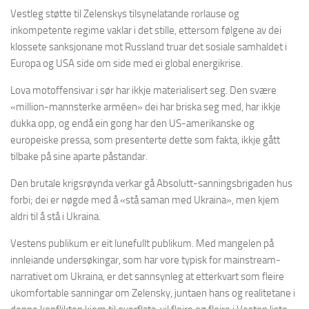
Vestleg støtte til Zelenskys tilsynelatande rorlause og
inkompetente regime vaklar i det stille, ettersom følgene av dei
klossete sanksjonane mot Russland truar det sosiale samhaldet i
Europa og USA side om side med ei global energikrise.
Lova motoffensivar i sør har ikkje materialisert seg. Den svære
«million-mannsterke arméen» dei har briska seg med, har ikkje
dukka opp, og endå ein gong har den US-amerikanske og
europeiske pressa, som presenterte dette som fakta, ikkje gått
tilbake på sine aparte påstandar.
Den brutale krigsrøynda verkar gå Absolutt-sanningsbrigaden hus
forbi; dei er nøgde med å «stå saman med Ukraina», men kjem
aldri til å stå i Ukraina.
Vestens publikum er eit lunefullt publikum. Med mangelen på
innleiande undersøkingar, som har vore typisk for mainstream-
narrativet om Ukraina, er det sannsynleg at etterkvart som fleire
ukomfortable sanningar om Zelensky, juntaen hans og realitetane i