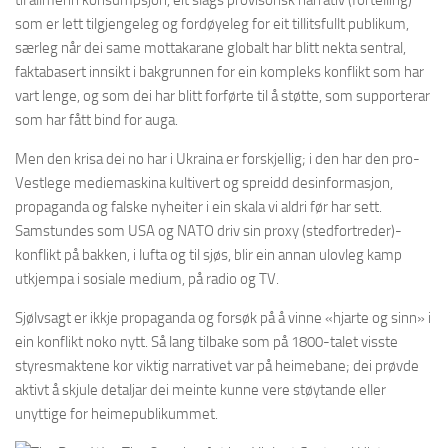
til allmenn konsumpsjon, eit slags provisorisk narrativ (fortelling)
som er lett tilgjengeleg og fordøyeleg for eit tillitsfullt publikum,
særleg når dei same mottakarane globalt har blitt nekta sentral,
faktabasert innsikt i bakgrunnen for ein kompleks konflikt som har
vart lenge, og som dei har blitt forførte til å støtte, som supporterar
som har fått bind for auga.
Men den krisa dei no har i Ukraina er forskjellig; i den har den pro-
Vestlege mediemaskina kultivert og spreidd desinformasjon,
propaganda og falske nyheiter i ein skala vi aldri før har sett.
Samstundes som USA og NATO driv sin proxy (stedfortreder)-
konflikt på bakken, i lufta og til sjøs, blir ein annan ulovleg kamp
utkjempa i sosiale medium, på radio og TV.
Sjølvsagt er ikkje propaganda og forsøk på å vinne «hjarte og sinn» i
ein konflikt noko nytt. Så lang tilbake som på 1800-talet visste
styresmaktene kor viktig narrativet var på heimebane; dei prøvde
aktivt å skjule detaljar dei meinte kunne vere støytande eller
unyttige for heimepublikummet.