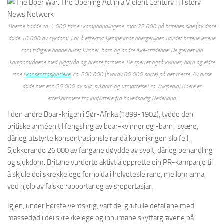
Boerne hadde ca. 4 000 falne i kamphandlingene, mot 22 000 på britenes side (av disse
døde 16 000 av sykdom). For å effektivt kjempe imot boergeriljaen utvidet britene leirene
som tidligere hadde huset kvinner, barn og andre ikke-stridende. De gjerdet inn
kampområdene med piggtråd og brente farmene. De sperret også kvinner, barn og eldre
inne i
konsentrasjonsleire
, ca. 200 000 (hvorav 80 000 sorte) på det meste. Av disse
døde mer enn 25 000 av sult, sykdom og utmattelse.Fra Wikipedia) Boere er
etterkommere fra innflyttere fra hovedsaklig Nederland.
I den andre Boar-krigen i Sør-Afrika (1899-1902), tydde den
britiske arméen til fengsling av boar-kvinner og -barn i svære,
dårleg utstyrte konsentrasjonsleirar då kolonikrigen slo feil.
Sjokkerande 26 000 av fangane døydde av svolt, dårleg behandling
og sjukdom. Britane vurderte aktivt å opprette ein PR-kampanje til
å skjule dei skrekkelege forholda i helvetesleirane, mellom anna
ved hjelp av falske rapportar og avisreportasjar.
Igjen, under Første verdskrig, vart dei grufulle detaljane med
massedød i dei skrekkelege og inhumane skyttargravene på