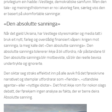
privilegium ein hadde i Vestlege, demokratiske samfunn. Men den
tale- og meiningsfridommen er no i alvorleg fare, særleg viss den
er basert på ukomfortable sanningar.
«Den absolutte sanninga»
Når det gjeld Ukraina, har Vestlege styresmakter og media tatt i
bruk eit nytt, farleg og overdådig finansiert våpen i krigen mot
sanninga; la meg kalle det «Den absolutte sanninga». Den
absolutte sanninga tolererer ikkje å bli utfordra; når påstandane til
Den absolutte sanninga blir motbeviste, så blir dei reelle bevisa
undertrykte og ignorerte.
Den siktar seg straks effektivt inn på alle avvik frå det føreskrivne
narrativet og stemplar utfordrarar som «fiendar», «utlandske
agentar» eller «nyttige idiotar». Det finst ikkje rom for nokon slags
debatt, der førekjem ingen analyse av fakta, der er berre deira
Absolutte sanning.