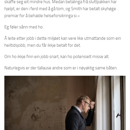
skaffe seg eit mindre hus. Medan betalinga frå sluttpakken har
hjelpt, er den i ferd med å gå tom, og Smith har betalt skyhøge
premiar for å behalde helseforsikringa si.»
Eg føler sånn med ho.
Å leite etter jobb i dette miljøet kan vere like utmattande som ein
heiltidsjobb, men du får ikkje betalt for det.
Om ho ikkje finn ein jobb snart, kan ho potensielt misse alt.
Naturlegvis er der tallause andre som er i nøyaktig same båten.