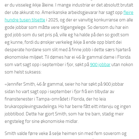
er du visseleg ikkje åleine. I mange industriar er det absolutt brutalt
der ute akkurat no. Amerikanske arbeidsgjevarar har sagt opp
fleire
hundre tusen tilsette
i 2025, og der er vanvitig konkurranse om alle
gode jobbar som måtte vere tilgjengelege. So dersom du har ein
god jobb som du set pris på, ville eg ha halde på den so godt som
eg kunne, fordi du ønskjer verkeleg ikkje å ende opp blant dei
desperate hordane som slit med å finne jobb i dette særs hjarterå
økonomiske miljøet. Til dømes har ei 46 år gammal dame i Florida
som vart sagt opp i september i fjor, søkt på
900 jobbar
utan nokon
som helst suksess:
«Jennifer Smith, 46 år gammal, seier ho har søkt på 900 jobbar
sidan ho vart sagt opp i september i fjor frå ein tilbydar av
finanstenester i Tampa-området i Florida, der ho leia
brukaropplevingsavdelinga. Ho har berre fått eitt intervju og ingen
jobbtilbod. Dette har gjort Smith, som har tre barn, stadig meir
engsteleg for sine økonomiske midlar.
Smith valde førre veke å selje heimen sin med fem soverom og