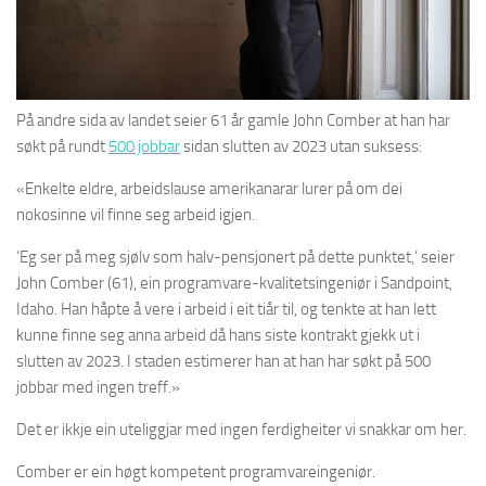
På andre sida av landet seier 61 år gamle John Comber at han har
søkt på rundt
500 jobbar
sidan slutten av 2023 utan suksess:
«Enkelte eldre, arbeidslause amerikanarar lurer på om dei
nokosinne vil finne seg arbeid igjen.
‘Eg ser på meg sjølv som halv-pensjonert på dette punktet,’ seier
John Comber (61), ein programvare-kvalitetsingeniør i Sandpoint,
Idaho. Han håpte å vere i arbeid i eit tiår til, og tenkte at han lett
kunne finne seg anna arbeid då hans siste kontrakt gjekk ut i
slutten av 2023. I staden estimerer han at han har søkt på 500
jobbar med ingen treff.»
Det er ikkje ein uteliggjar med ingen ferdigheiter vi snakkar om her.
Comber er ein høgt kompetent programvareingeniør.