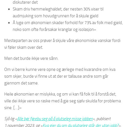
diskuterer det
Skam driv hemmeleghaldet, der nesten 30% viser til
audmjuking som hovudgrunnen for å skjule gjeld
Å lyge om økonomien skader forhold for 73% av folk med gjeld,
noko som ofte forårsakar kranglar og isolasjon»
Mesteparten av oss prøver å skjule våre økonomiske vanskar fordi
vi føler skam over det.
Men det burde ikkje vere sånn.
Om vi berre kunne vere opne og ærlege med kvarandre om kva
som skjer, burde vi finne ut at der er tallause andre som går
gjennom det same.
Heile økonomien er mislykka, og om vi kan få folk til å forstå det,
ville dei ikkje vere so raske med å gje seg sjølv skulda for problema
sine. […]»
Sjå òg «
Alle bør førebu seg på å plutseleg misse jobben
», publisert
1.november 2023, og «
Kva gjer du om du plutseleg står der utan jobb?
»,