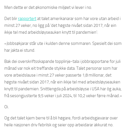
Men dette er det økonomiske miljøet vi lever i no.
Det blir
rapportert
at talet amerikanarar som har vore utan arbeid i
minst 27 veker, no ligg på ‘det høgste nivået sidan 2017, når ein
ikkje tel med arbeidsløyseauken knytt til pandemien’:
«Jobbsøkjarar står ute i kulden denne sommaren. Spesielt dei som
har jakta ei stund.
Bak dei overskriftsskapande topplinje-tala i jobbrapportane for juli
månad var nok eit treffande stykke data: Talet personar som har
vore arbeidslause i minst 27 veker passerte 1,8 millionar, det
høgste nivået sidan 2017, når ein ikkje tel med arbeidsløyseauken
knytt til pandemien. Snittlengda på arbeidsløyse i USA har òg auka,
frå sesongjusterte 9,5 veker i juli 2024, til 10,2 veker førre månad.»
Oi.
Og det talet kjem berre til å bli høgare, fordi arbeidsgjevarar over
heile nasjonen driv febrilsk og seier opp arbeidarar akkurat no.