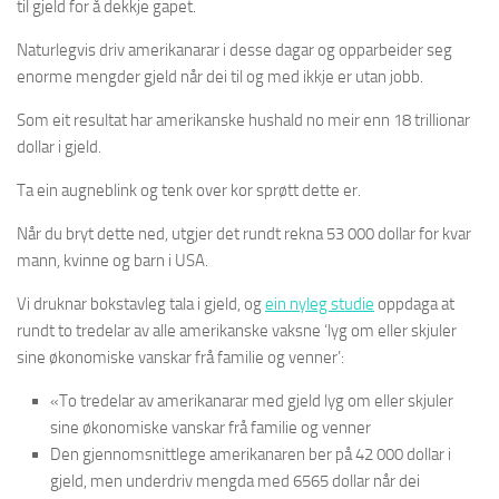
til gjeld for å dekkje gapet.
Naturlegvis driv amerikanarar i desse dagar og opparbeider seg
enorme mengder gjeld når dei til og med ikkje er utan jobb.
Som eit resultat har amerikanske hushald no meir enn 18 trillionar
dollar i gjeld.
Ta ein augneblink og tenk over kor sprøtt dette er.
Når du bryt dette ned, utgjer det rundt rekna 53 000 dollar for kvar
mann, kvinne og barn i USA.
Vi druknar bokstavleg tala i gjeld, og
ein nyleg studie
oppdaga at
rundt to tredelar av alle amerikanske vaksne ‘lyg om eller skjuler
sine økonomiske vanskar frå familie og venner’:
«To tredelar av amerikanarar med gjeld lyg om eller skjuler
sine økonomiske vanskar frå familie og venner
Den gjennomsnittlege amerikanaren ber på 42 000 dollar i
gjeld, men underdriv mengda med 6565 dollar når dei