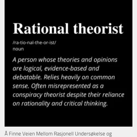
Å Finne Veien Mellom Rasjonell Undersøkelse og