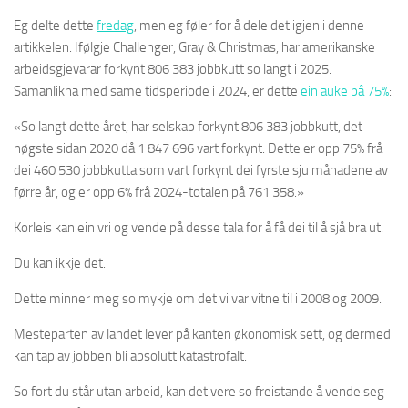
Eg delte dette
fredag
, men eg føler for å dele det igjen i denne
artikkelen. Ifølgje Challenger, Gray & Christmas, har amerikanske
arbeidsgjevarar forkynt 806 383 jobbkutt so langt i 2025.
Samanlikna med same tidsperiode i 2024, er dette
ein auke på 75%
:
«So langt dette året, har selskap forkynt 806 383 jobbkutt, det
høgste sidan 2020 då 1 847 696 vart forkynt. Dette er opp 75% frå
dei 460 530 jobbkutta som vart forkynt dei fyrste sju månadene av
førre år, og er opp 6% frå 2024-totalen på 761 358.»
Korleis kan ein vri og vende på desse tala for å få dei til å sjå bra ut.
Du kan ikkje det.
Dette minner meg so mykje om det vi var vitne til i 2008 og 2009.
Mesteparten av landet lever på kanten økonomisk sett, og dermed
kan tap av jobben bli absolutt katastrofalt.
So fort du står utan arbeid, kan det vere so freistande å vende seg