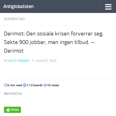
Antiglobalisten
DERIMOT.NO
Derimot: Den sosiale krisen forverrer seg.
Søkte 900 jobber, men ingen tilbud. –
Derimot
BY
AUTO FEEDER
·
11. AUGUST 2025
6 min read
1,123words
10 views
derimot.no: