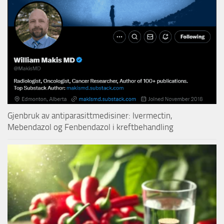
Gjenbruk av antiparasittmedisiner: Ivermectin,
Mebendazol og Fenbendazol i kreftbehandling