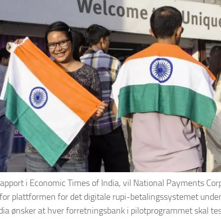
 rapport i Economic Times of India, vil National Payments Corp
for plattformen for det digitale rupi-betalingssystemet unde
dia ønsker at hver forretningsbank i pilotprogrammet skal te