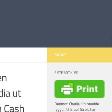
MORE
SISTE ARTIKLER
en
ia ut
Derimot: Charlie Kirk snudde
n Cash
ryggen til Israel. Så ble han