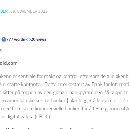
EDER
·
29. NOVEMBER 2022
d
777 words
20 views
:
gold.com
kene er sentrale for makt og kontroll ettersom de alle øker b
 å erstatte kontanter. Dette er orkestrert av Bank for Internat
 sitter på toppen av den globale bankpyramiden. Vi rapporter
en amerikanske sentralbanken] planlegger å lansere et 12-u
med flere store kommersielle banker, for å teste gjennomfø
ks digital valuta (CBDC).