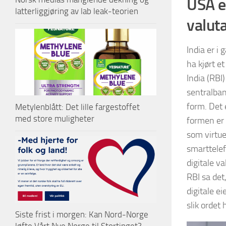
USA e
latterliggjøring av lab leak-teorien
valuta
India er i
ha kjørt e
India (RBI)
sentralban
form. Det 
Metylenblått: Det lille fargestoffet
med store muligheter
formen er 
som virtue
smarttelef
digitale v
RBI sa det
digitale e
slik ordet 
Siste frist i morgen: Kan Nord-Norge