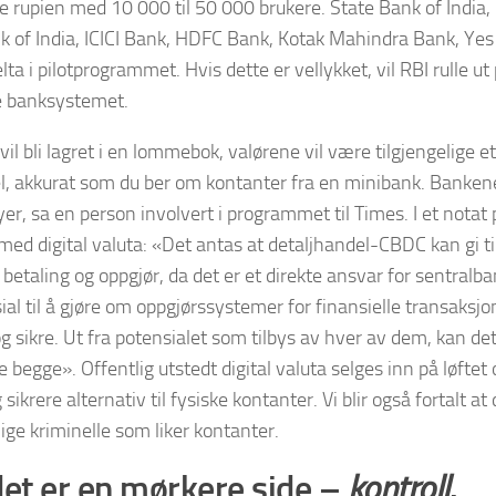
le rupien med 10 000 til 50 000 brukere. State Bank of India,
 of India, ICICI Bank, HDFC Bank, Kotak Mahindra Bank, Yes
lta i pilotprogrammet. Hvis dette er vellykket, vil RBI rulle u
e banksystemet.
vil bli lagret i en lommebok, valørene vil være tilgjengelige 
l, akkurat som du ber om kontanter fra en minibank. Bankene
yer, sa en person involvert i programmet til Times. I et notat
med digital valuta: «Det antas at detaljhandel-CBDC kan gi ti
 betaling og oppgjør, da det er et direkte ansvar for sentra
ial til å gjøre om oppgjørssystemer for finansielle transaksj
og sikre. Ut fra potensialet som tilbys av hver av dem, kan de
 begge». Offentlig utstedt digital valuta selges inn på løftet o
 sikrere alternativ til fysiske kontanter. Vi blir også fortalt at 
lige kriminelle som liker kontanter.
et er en mørkere side –
.
kontroll