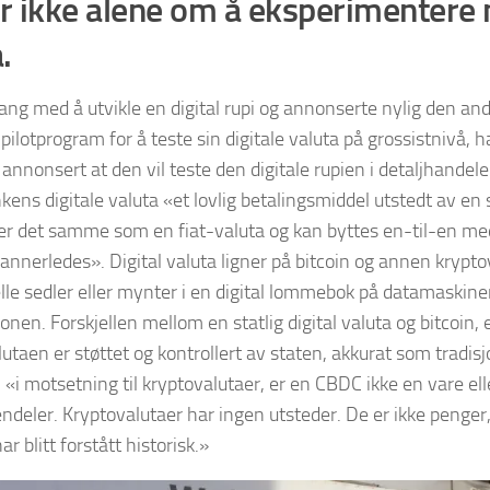
r ikke alene om å eksperimentere 
.
 gang med å utvikle en digital rupi og annonserte nylig den and
t pilotprogram for å teste sin digitale valuta på grossistnivå,
 annonsert at den vil teste den digitale rupien i detaljhandelen
kens digitale valuta «et lovlig betalingsmiddel utstedt av en s
er det samme som en fiat-valuta og kan byttes en-til-en med
annerledes». Digital valuta ligner på bitcoin og annen krypto
lle sedler eller mynter i en digital lommebok på datamaskinen
onen. Forskjellen mellom en statlig digital valuta og bitcoin, 
alutaen er støttet og kontrollert av staten, akkurat som tradis
, «i motsetning til kryptovalutaer, er en CBDC ikke en vare elle
iendeler. Kryptovalutaer har ingen utsteder. De er ikke penger,
har blitt forstått historisk.»