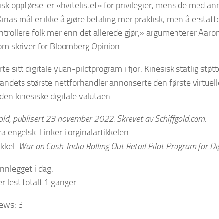
sk oppførsel er «hvitelistet» for privilegier, mens de med an
Kinas mål er ikke å gjøre betaling mer praktisk, men å erstatte
ntrollere folk mer enn det allerede gjør,» argumenterer Aar
om skriver for Bloomberg Opinion.
te sitt digitale yuan-pilotprogram i fjor. Kinesisk statlig støtte
a landets største nettforhandler annonserte den første virtuel
den kinesiske digitale valutaen.
gold, publisert 23 november 2022. Skrevet av Schiffgold.com.
a engelsk. Linker i orginalartikkelen.
ikkel:
War on Cash: India Rolling Out Retail Pilot Program
for Di
innlegget i dag.
r lest totalt 1 ganger.
iews:
3