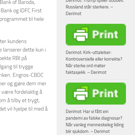
Derimot: Trump spiller dobbelt.
 Bank of Baroda,
Russland står sterkere. –
 Bank og IDFC First
Derimot
t programmet til hele
etter kundens
 lanserer dette kun i
Derimot: Kirk-uttalelser:
 pekte RBI på
Kontroversielle eller korrekte?
Når sterke ord møter
lgang til trygge
faktasjekk. – Derimot
lbanken. Engros-CBDC
oner og gjøre dem mer
t være fordelaktig å
m å tilby et trygt,
det vil hjelpe til med å
Derimot: Har vi fått ein
pandemi av falske diagnosar?
Når vanleg menneskeleg liding
blir sjukdom. – Derimot