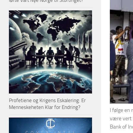
løfte Vårt Nye Norge til Stortinget?
Profetiene og Krigens Eskalering: Er
Menneskeheten Klar for Endring?
I følge en
være vert 
Bank of In