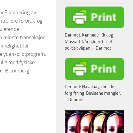
.» Eliminering av
ntrollere forbruk, og
pulerende
Derimot: Kennedy, Kirk og
en minste transaksjon.
Mossad. Når døden blir et
mmelighet for
politisk våpen. – Derimot
ale yuan-pilotprogram,
mulig med fysiske
øpe. Bloomberg
Derimot: Navalnaya hevder
forgiftning. Bevisene mangler.
– Derimot