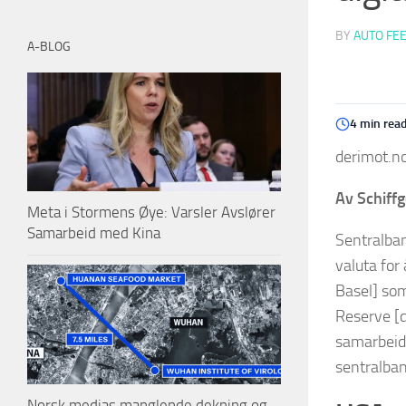
BY
AUTO FE
A-BLOG
4 min rea
derimot.no
Av Schiff
Meta i Stormens Øye: Varsler Avslører
Samarbeid med Kina
Sentralban
valuta for
Basel] som
Reserve [d
samarbeid 
sentralban
Norsk medias manglende dekning og