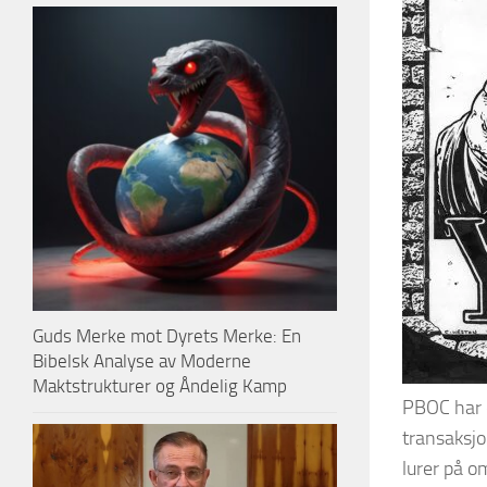
Guds Merke mot Dyrets Merke: En
Bibelsk Analyse av Moderne
Maktstrukturer og Åndelig Kamp
PBOC har o
transaksjo
lurer på o