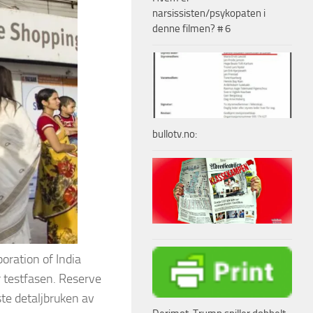
narsissisten/psykopaten i
denne filmen? # 6
bullotv.no:
oration of India
r testfasen. Reserve
ste detaljbruken av