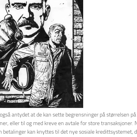
gså antydet at de kan sette begrensninger på størrelsen på
ner, eller til og med kreve en avtale for store transaksjoner.
m betalinger kan knyttes til det nye sosiale kredittsystemet,