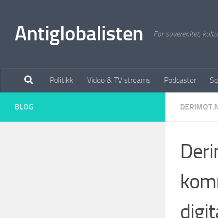
Antiglobalisten
For suverenitet, kultur
Politikk
Video & TV streams
Podcaster
Se
BLOG
DERIMOT.
Deri
komm
digi