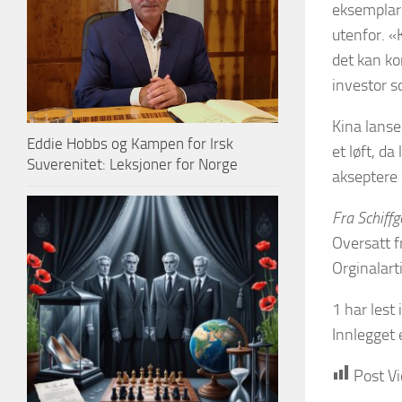
eksemplari
utenfor. «
det kan ko
investor s
Kina lanser
Eddie Hobbs og Kampen for Irsk
et løft, d
Suverenitet: Leksjoner for Norge
akseptere 
Fra Schiff
Oversatt fr
Orginalart
1 har lest 
Innlegget e
Post V