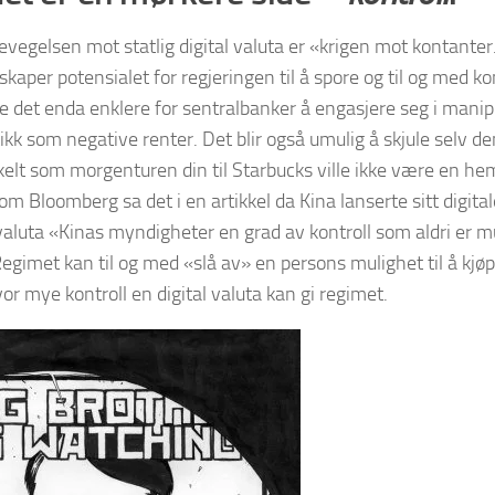
bevegelsen mot statlig digital valuta er «krigen mot kontanter
skaper potensialet for regjeringen til å spore og til og med ko
øre det enda enklere for sentralbanker å engasjere seg i mani
ikk som negative renter. Det blir også umulig å skjule selv d
elt som morgenturen din til Starbucks ville ikke være en he
om Bloomberg sa det i en artikkel da Kina lanserte sitt digit
l valuta «Kinas myndigheter en grad av kontroll som aldri er 
egimet kan til og med «slå av» en persons mulighet til å kj
or mye kontroll en digital valuta kan gi regimet.