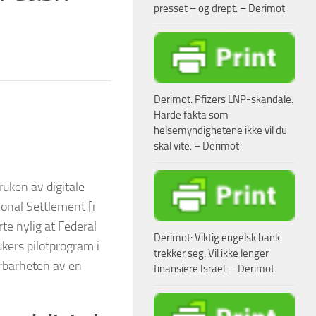
presset – og drept. – Derimot
Derimot: Pfizers LNP-skandale.
Harde fakta som
helsemyndighetene ikke vil du
skal vite. – Derimot
ruken av digitale
ional Settlement [i
te nylig at Federal
Derimot: Viktig engelsk bank
kers pilotprogram i
trekker seg. Vil ikke lenger
rbarheten av en
finansiere Israel. – Derimot