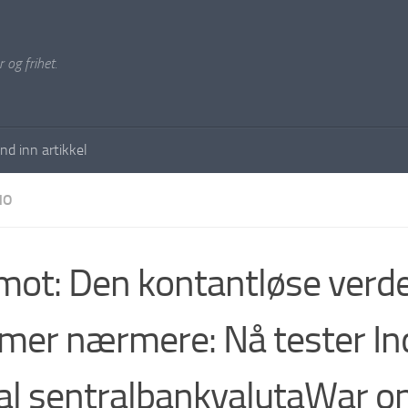
 og frihet.
nd inn artikkel
NO
mot: Den kontantløse verd
er nærmere: Nå tester Ind
tal sentralbankvalutaWar o