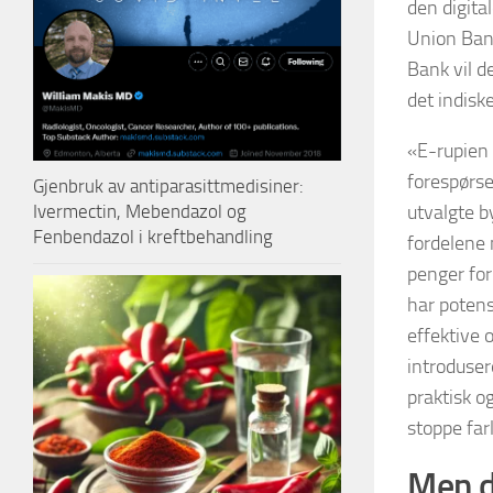
den digita
Union Bank
Bank vil de
det indisk
«E-rupien 
forespørse
Gjenbruk av antiparasittmedisiner:
Ivermectin, Mebendazol og
utvalgte b
Fenbendazol i kreftbehandling
fordelene 
penger for
har potens
effektive 
introdusere
praktisk og
stoppe far
Men d