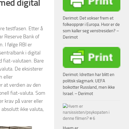
med digital
Derimot: Det vokser frem et
folkeopprør i Europa. Hvor er de
re testfasen. Etter å
som kaller seg venstresiden? –
 har Reserve Bank of
Derimot
. I følge RBI er
entralbank i digital
 fiat-valutaen. Bare
valuta. De eksisterer
Derimot: Idretten har blitt en
 eller
politisk slagmark. UEFA
er at verdien av den
boikotter Russland, men ikke
jonell fiat-valuta. Som
Israel. – Derimot
r krav på varer eller
 absolutt ikke valuta,
Hvem er