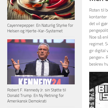
Roten til 
kontanter 
det vil gj
Cayennepepper: En Naturlig Styrke for
pengepolit
Helsen og Hjerte-Kar-Systemet
Noe så enk
regimet. S
gir digita
penger». R
beskrev hv
Robert F. Kennedy Jr. sin Støtte til
Donald Trump: En Ny Retning for
Amerikansk Demokrati