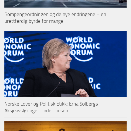
Bompengeordningen og de nye endringene – en
urettferdig byrde for mange
Norske Lover og Politisk Etikk: Erna Solbergs
Aksjeavsløringer Under Linsen