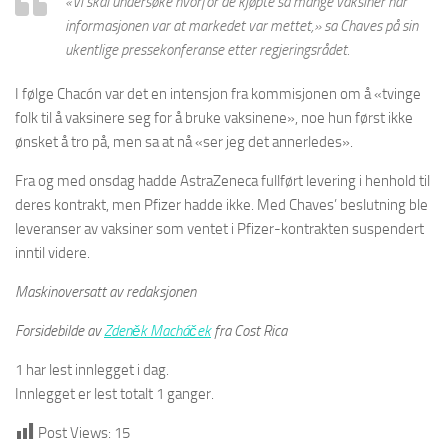
«Vi skal undersøke hvorfor de kjøpte så mange vaksiner når
informasjonen var at markedet var mettet,» sa Chaves på sin
ukentlige pressekonferanse etter regjeringsrådet.
I følge Chacón var det en intensjon fra kommisjonen om å «tvinge
folk til å vaksinere seg for å bruke vaksinene», noe hun først ikke
ønsket å tro på, men sa at nå «ser jeg det annerledes».
Fra og med onsdag hadde AstraZeneca fullført levering i henhold til
deres kontrakt, men Pfizer hadde ikke. Med Chaves’ beslutning ble
leveranser av vaksiner som ventet i Pfizer-kontrakten suspendert
inntil videre.
Maskinoversatt av redaksjonen
Forsidebilde av
Zdeněk Macháček
fra Cost Rica
1 har lest innlegget i dag.
Innlegget er lest totalt 1 ganger.
Post Views:
15