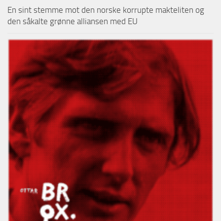
En sint stemme mot den norske korrupte makteliten og
den såkalte grønne alliansen med EU