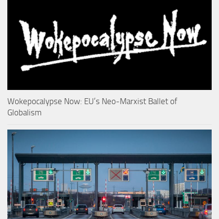
Wokepocalypse Now: EU’s Neo-Marxist Ballet of
Globalism