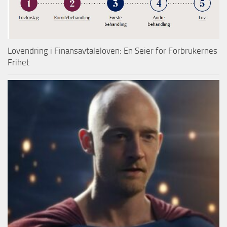
Lovendring i Finansavtaleloven: En Seier for Forbrukernes
Frihet