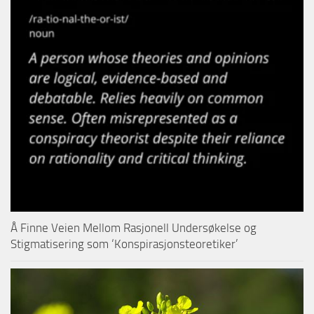
Å Finne Veien Mellom Rasjonell Undersøkelse og
Stigmatisering som ‘Konspirasjonsteoretiker’