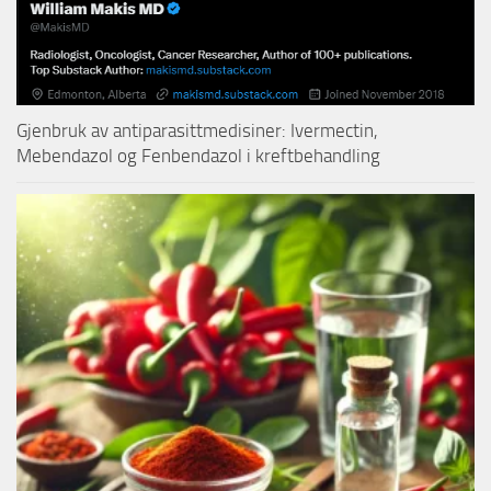
Gjenbruk av antiparasittmedisiner: Ivermectin,
Mebendazol og Fenbendazol i kreftbehandling