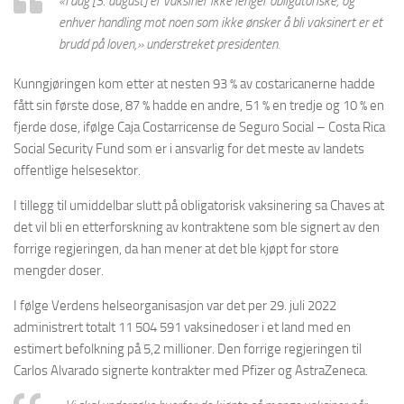
«I dag [3. august] er vaksiner ikke lenger obligatoriske, og
enhver handling mot noen som ikke ønsker å bli vaksinert er et
brudd på loven,» understreket presidenten.
Kunngjøringen kom etter at nesten 93 % av costaricanerne hadde
fått sin første dose, 87 % hadde en andre, 51 % en tredje og 10 % en
fjerde dose, ifølge Caja Costarricense de Seguro Social – Costa Rica
Social Security Fund som er i ansvarlig for det meste av landets
offentlige helsesektor.
I tillegg til umiddelbar slutt på obligatorisk vaksinering sa Chaves at
det vil bli en etterforskning av kontraktene som ble signert av den
forrige regjeringen, da han mener at det ble kjøpt for store
mengder doser.
I følge Verdens helseorganisasjon var det per 29. juli 2022
administrert totalt 11 504 591 vaksinedoser i et land med en
estimert befolkning på 5,2 millioner. Den forrige regjeringen til
Carlos Alvarado signerte kontrakter med Pfizer og AstraZeneca.