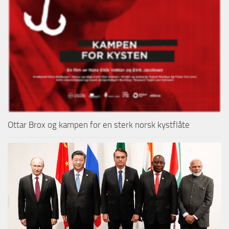
Ottar Brox og kampen for en sterk norsk kystflåte