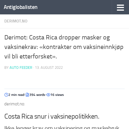
Antiglobalisten
DERIMOT.NO
Derimot: Costa Rica dropper masker og
vaksinekrav: «kontrakter om vaksineinnkjøp
vil bli etterforsket».
BY
AUTO FEEDER
·
13. AUGUST 2022
2 min read
394 words
16 views
derimot.no:
Costa Rica snur i vaksinepolitikken.
Ikke lenger krav om vaksinering og maskebruk.