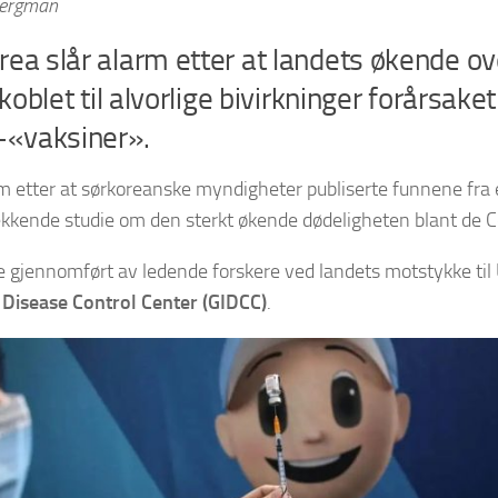
Bergman
rea slår alarm etter at landets økende o
t koblet til alvorlige bivirkninger forårsake
«vaksiner».
m etter at sørkoreanske myndigheter publiserte funnene fra 
kkende studie om den sterkt økende dødeligheten blant de C
e gjennomført av ledende forskere ved landets motstykke ti
 Disease Control Center (GIDCC)
.