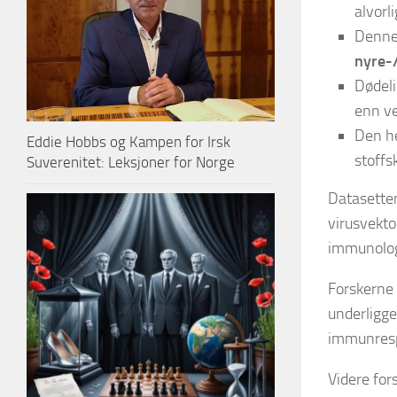
alvorl
Denne 
nyre-
Dødeli
enn ve
Den he
Eddie Hobbs og Kampen for Irsk
stoffs
Suverenitet: Leksjoner for Norge
Datasetten
virusvekto
immunologi
Forskerne 
underligge
immunrespo
Videre fo