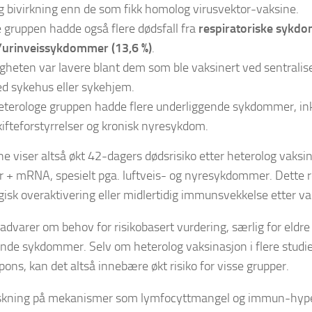
ig bivirkning enn de som fikk homolog virusvektor-vaksine.
gruppen hadde også flere dødsfall fra
respiratoriske sykdo
/urinveissykdommer (13,6 %)
.
gheten var lavere blant dem som ble vaksinert ved sentralis
d sykehus eller sykehjem.
terologe gruppen hadde flere underliggende sykdommer, ink
kifteforstyrrelser og kronisk nyresykdom.
e viser altså økt 42-dagers dødsrisiko etter heterolog vaks
r + mRNA, spesielt pga. luftveis- og nyresykdommer. Dette 
sk overaktivering eller midlertidig immunsvekkelse etter va
advarer om behov for risikobasert vurdering, særlig for eldr
nde sykdommer. Selv om heterolog vaksinasjon i flere studie
ns, kan det altså innebære økt risiko for visse grupper.
rskning på mekanismer som lymfocyttmangel og immun-hyper