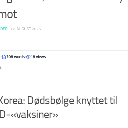
imot
EDER
·
12. AUGUST 2025
d
708 words
18 views
:
orea: Dødsbølge knyttet til
D-«vaksiner»