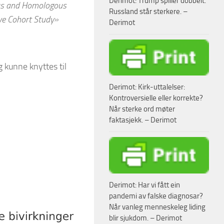
Derimot: Trump spiller dobbelt.
ous and Homologous
Russland står sterkere. –
ve Cohort Study»
Derimot
g kunne knyttes til
Derimot: Kirk-uttalelser:
Kontroversielle eller korrekte?
Når sterke ord møter
faktasjekk. – Derimot
Derimot: Har vi fått ein
pandemi av falske diagnosar?
Når vanleg menneskeleg liding
blir sjukdom. – Derimot