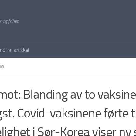
 og frihet.
nd inn artikkel
NO
mot: Blanding av to vaksine
gst. Covid-vaksinene førte ti
lighet i Sør-Korea viser ny 