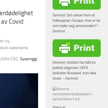
verdødelighet
Derimot: Det vokser frem et
t av Covid
folkeopprør i Europa. Hvor er de
som kaller seg venstresiden? –
Derimot
en ny,
ovid-vaksinerte.
l USAs CDC,
Gyeonggi
Derimot: Idretten har blitt en
politisk slagmark. UEFA
boikotter Russland, men ikke
Israel. – Derimot
Hvem er