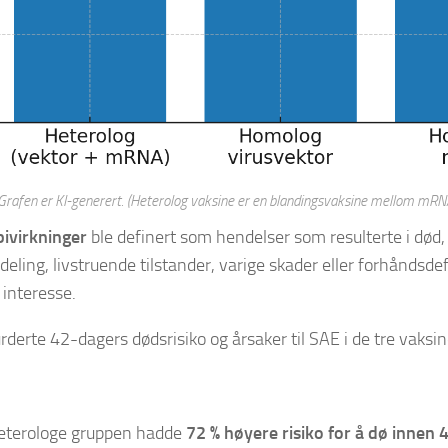
Grafen er KI-generert
. (Heterolog vaksine er en blandingsvaksine mellom mRN
bivirkninger
ble definert som hendelser som resulterte i død,
deling, livstruende tilstander, varige skader eller forhåndsde
 interesse.
rderte 42-dagers dødsrisiko og årsaker til SAE i de tre vaks
eterologe gruppen hadde
72 % høyere risiko for å dø innen 