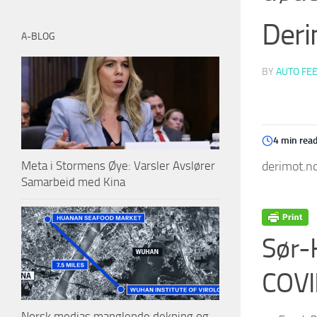
Der
A-BLOG
BY
AUTO FE
4 min rea
derimot.no
Meta i Stormens Øye: Varsler Avslører
Samarbeid med Kina
Sør-K
COVI
Norsk medias manglende dekning og