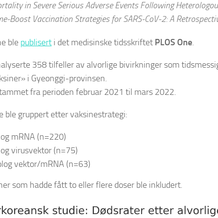
rtality in Severe Serious Adverse Events Following Heterolog
me-Boost Vaccination Strategies for SARS-CoV-2: A Retrospecti
ne ble
publisert
i det medisinske tidsskriftet
PLOS One
.
alyserte 358 tilfeller av alvorlige bivirkninger som tidsmessi
ksiner» i Gyeonggi-provinsen.
tammet fra perioden februar 2021 til mars 2022.
 ble gruppert etter vaksinestrategi:
og mRNA (n=220)
g virusvektor (n=75)
olog vektor/mRNA (n=63)
er som hadde fått to eller flere doser ble inkludert.