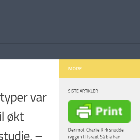
MORE
SISTE ARTIKLER
typer var
l økt
Derimot: Charlie Kirk snudde
studie. –
ryggen til Israel. Så ble han