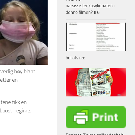
narsissisten/psykopaten i
denne filmen? # 6
bullotv.no:
særlig høy blant
 etter en
tene fikk en
boost-regime.