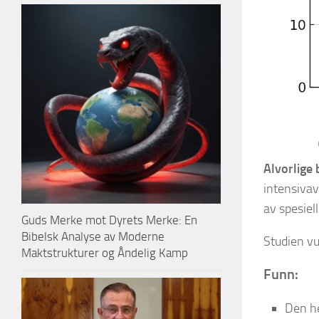
Alvorlige 
intensivav
av spesiell
Guds Merke mot Dyrets Merke: En
Bibelsk Analyse av Moderne
Studien vu
Maktstrukturer og Åndelig Kamp
Funn:
Den h