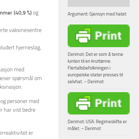
mmer (40,9 %)
og
Argument: Gjensyn med hatet
erte vaksinesentre
ludert hjerneslag,
Derimot: Det er som å tenne
lunten til en kruttønne.
Flertallsbefolkningen i
inasjon med
europeiske stater presses til
reiser spørsmål om
selvhat. – Derimot
ksinasjon.
e og personer med
r har vist bedre
Derimot: USA: Regimeskifte er
målet. – Derimot
reaktivitet er