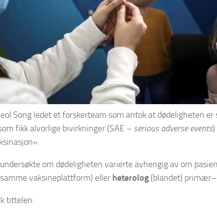
eol Song ledet et forskerteam som antok at dødeligheten er 
som fikk alvorlige bivirkninger (SAE –
serious adverse events
)
ksinasjon».
undersøkte om dødeligheten varierte avhengig av om pasien
samme vaksineplattform) eller
heterolog
(blandet) primær–
k tittelen: