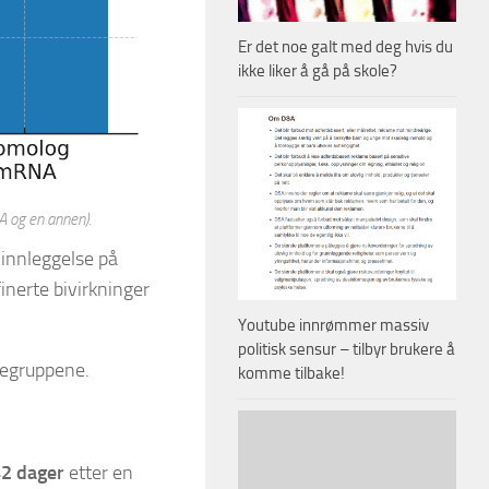
Er det noe galt med deg hvis du
ikke liker å gå på skole?
A og en annen).
 innleggelse på
finerte bivirkninger
Youtube innrømmer massiv
politisk sensur – tilbyr brukere å
inegruppene.
komme tilbake!
42 dager
etter en