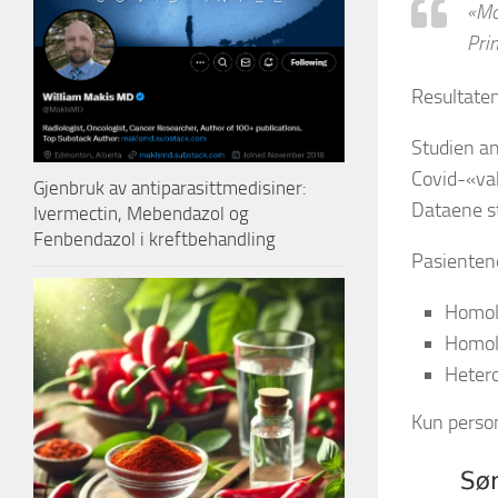
«Mo
Pri
Resultate
Studien an
Covid-«va
Gjenbruk av antiparasittmedisiner:
Dataene s
Ivermectin, Mebendazol og
Fenbendazol i kreftbehandling
Pasientene
Homol
Homolo
Heter
Kun person