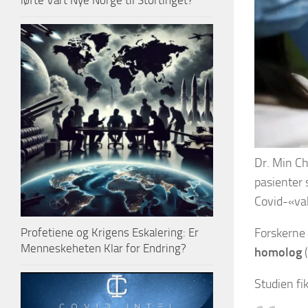
løfte Vårt Nye Norge til Stortinget?
Dr. Min Ch
pasienter 
Covid-«va
Forskerne 
Profetiene og Krigens Eskalering: Er
Menneskeheten Klar for Endring?
homolog
(
Studien fik