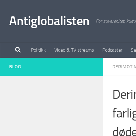
Antiglobalisten
For suverenitet, kultur
Politikk
Video & TV streams
Podcaster
Se
BLOG
DERIMOT.
Deri
farli
døde