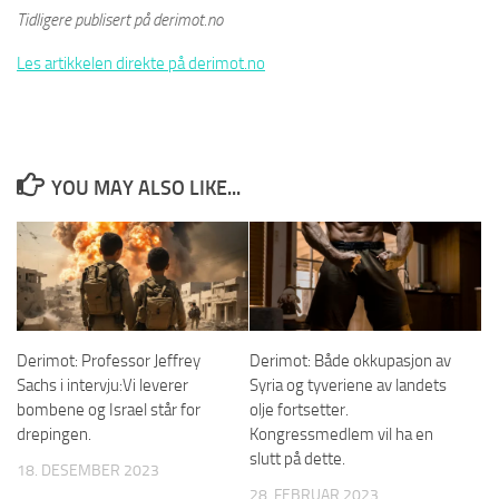
Tidligere publisert på derimot.no
Les artikkelen direkte på derimot.no
YOU MAY ALSO LIKE...
Derimot: Professor Jeffrey
Derimot: Både okkupasjon av
Sachs i intervju:Vi leverer
Syria og tyveriene av landets
bombene og Israel står for
olje fortsetter.
drepingen.
Kongressmedlem vil ha en
slutt på dette.
18. DESEMBER 2023
28. FEBRUAR 2023