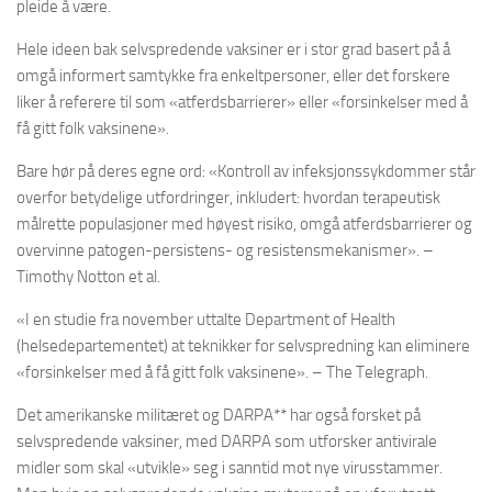
pleide å være.
Hele ideen bak selvspredende vaksiner er i stor grad basert på å
omgå informert samtykke fra enkeltpersoner, eller det forskere
liker å referere til som «atferdsbarrierer» eller «forsinkelser med å
få gitt folk vaksinene».
Bare hør på deres egne ord: «Kontroll av infeksjonssykdommer står
overfor betydelige utfordringer, inkludert: hvordan terapeutisk
målrette populasjoner med høyest risiko, omgå atferdsbarrierer og
overvinne patogen-persistens- og resistensmekanismer». –
Timothy Notton et al.
«I en studie fra november uttalte Department of Health
(helsedepartementet) at teknikker for selvspredning kan eliminere
«forsinkelser med å få gitt folk vaksinene». – The Telegraph.
Det amerikanske militæret og DARPA** har også forsket på
selvspredende vaksiner, med DARPA som utforsker antivirale
midler som skal «utvikle» seg i sanntid mot nye virusstammer.