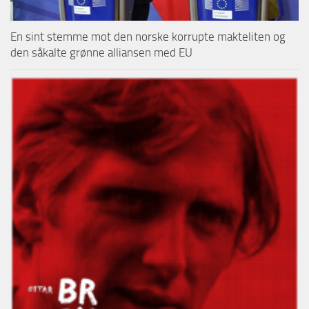
En sint stemme mot den norske korrupte makteliten og
den såkalte grønne alliansen med EU