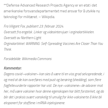
**Defense Advanced Research Projects Agency er en etat i det
amerikanske forsvarsdepartementet med ansvar for å utvikle ny
teknologi for militæret. – Wikipdia.
Fra Viligant Fox, publisert 23. februar 2024.
Oversatt fra engelsk. Linker og videointervjuer i orginalartikkelen.
Oversatt av Northern Light.
Orginalartikkel: WARNING: Self-Spreading Vaccines Are Closer Than You
Think.
Forsidebilde: Wikimedia Commons
Kommentar:
Dagens covid-»vaksiner» kan sies å være til en viss grad selvspredende, i
og med at de kan overføres med pust og berøring (shedding), som flere
fagfellevurderte rapporter har vist. De nye «vaksinene» de advarer mot
her, må være vaksiner hvor denne egenskapen har blitt forsterket, og da
blir det i praksis svært vanskelig til umulig for ikke-vaksinerte å ikke bli
eksponert for stoffene i mRNA-injeksjonene.