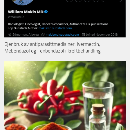
Gjenbruk av antiparasittmedisiner: Ivermectin,
Mebendazol og Fenbendazol i kreftbehandling