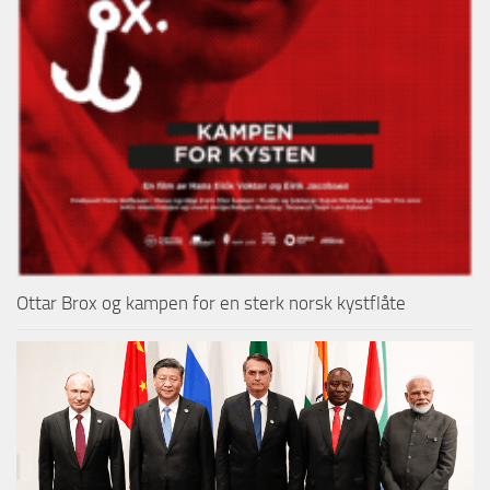
Ottar Brox og kampen for en sterk norsk kystflåte