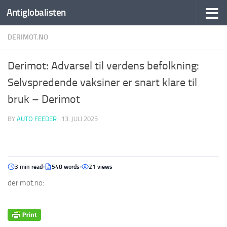
Antiglobalisten
DERIMOT.NO
Derimot: Advarsel til verdens befolkning:
Selvspredende vaksiner er snart klare til
bruk – Derimot
BY
AUTO FEEDER
·
13. JULI 2025
3 min read
548 words
21 views
derimot.no: