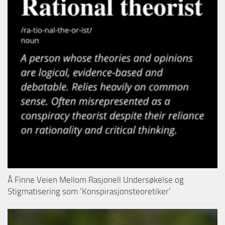
Å Finne Veien Mellom Rasjonell Undersøkelse og
Stigmatisering som ‘Konspirasjonsteoretiker’