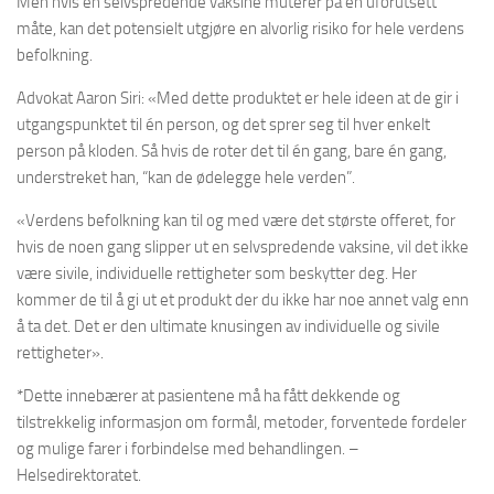
Men hvis en selvspredende vaksine muterer på en uforutsett
måte, kan det potensielt utgjøre en alvorlig risiko for hele verdens
befolkning.
Advokat Aaron Siri: «Med dette produktet er hele ideen at de gir i
utgangspunktet til én person, og det sprer seg til hver enkelt
person på kloden. Så hvis de roter det til én gang, bare én gang,
understreket han, “kan de ødelegge hele verden”.
«Verdens befolkning kan til og med være det største offeret, for
hvis de noen gang slipper ut en selvspredende vaksine, vil det ikke
være sivile, individuelle rettigheter som beskytter deg. Her
kommer de til å gi ut et produkt der du ikke har noe annet valg enn
å ta det. Det er den ultimate knusingen av individuelle og sivile
rettigheter».
*Dette innebærer at pasientene må ha fått dekkende og
tilstrekkelig informasjon om formål, metoder, forventede fordeler
og mulige farer i forbindelse med behandlingen. –
Helsedirektoratet.