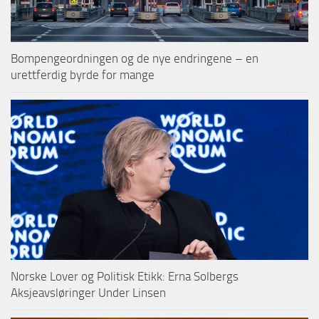
Bompengeordningen og de nye endringene – en
urettferdig byrde for mange
Norske Lover og Politisk Etikk: Erna Solbergs
Aksjeavsløringer Under Linsen