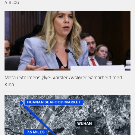
A-BLOG
Meta i Stormens Øye: Varsler Avslører Samarbeid med
Kina