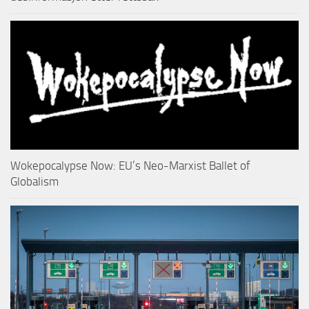
Wokepocalypse Now: EU’s Neo-Marxist Ballet of
Globalism