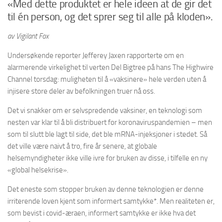
«Med dette produktet er hele ideen at de gir det
til én person, og det sprer seg til alle på kloden».
av Vigilant Fox
Undersøkende reporter Jefferey Jaxen rapporterte om en
alarmerende virkelighet til verten Del Bigtree på hans The Highwire
Channel torsdag: muligheten til å «vaksinere» hele verden uten å
injisere store deler av befolkningen truer nå oss.
Det vi snakker om er selvspredende vaksiner, en teknologi som
nesten var klar til å bli distribuert for koronaviruspandemien – men
som til slutt ble lagt til side, det ble mRNA-injeksjoner i stedet. Så
det ville være naivt å tro, fire år senere, at globale
helsemyndigheter ikke ville ivre for bruken av disse, i tilfelle en ny
«global helsekrise».
Det eneste som stopper bruken av denne teknologien er denne
irriterende loven kjent som informert samtykke*. Men realiteten er,
som bevist i covid-æraen, informert samtykke er ikke hva det