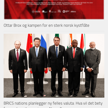
Ottar Brox og kampen for en sterk norsk kystflåte
BRICS nations planlegger ny felles valuta: Hva vil det bety