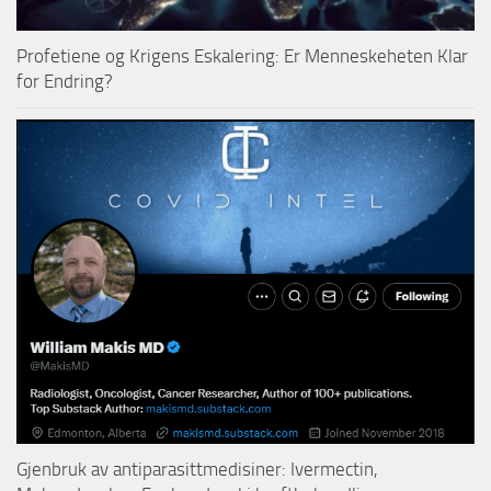
Profetiene og Krigens Eskalering: Er Menneskeheten Klar
for Endring?
Gjenbruk av antiparasittmedisiner: Ivermectin,