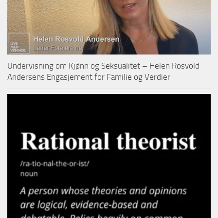
Undervisning om Kjønn og Seksualitet – Helen Rosvold
Andersens Engasjement for Familie og Verdier