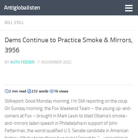
Antiglobalisten
BILL STILL
Dems Continue to Practice Smoke & Mirrors,
3956
BY
AUTO FEEDER
·
7. NOVEMBER 2022
2 min read
232 words
16 views
Stillreport: Good Monday morning. I’m Still reporting on the coup.
On Sunday morning, the Fox Weekend Team – the young up-and-
comers at Fox – brought in Mark Levin to blast Obama’s smoke-
and-mirrors laden speech in Philadelphia in support of John
Fetterman, the worst qualified U.S. Senate candidate in American