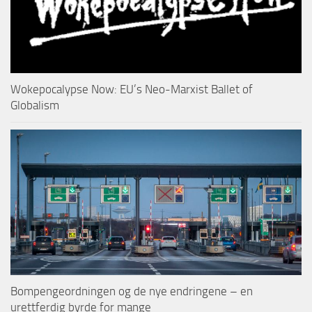
Wokepocalypse Now: EU’s Neo-Marxist Ballet of
Globalism
Bompengeordningen og de nye endringene – en
urettferdig byrde for mange