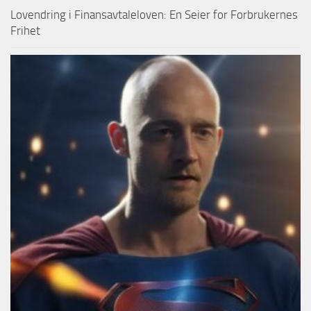
Lovendring i Finansavtaleloven: En Seier for Forbrukernes
Frihet