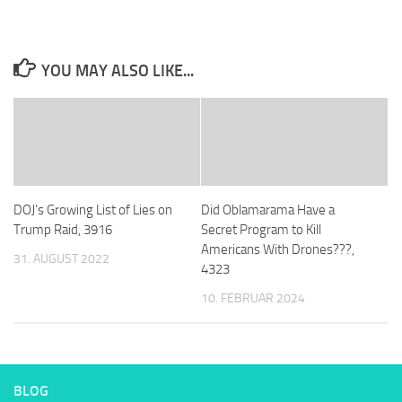
YOU MAY ALSO LIKE...
DOJ’s Growing List of Lies on
Did Oblamarama Have a
Trump Raid, 3916
Secret Program to Kill
Americans With Drones???,
31. AUGUST 2022
4323
10. FEBRUAR 2024
BLOG