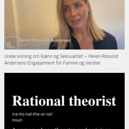
Undervisning om Kjønn og Seksualitet – Helen Rosvold
Andersens Engasjement for Familie og Verdier