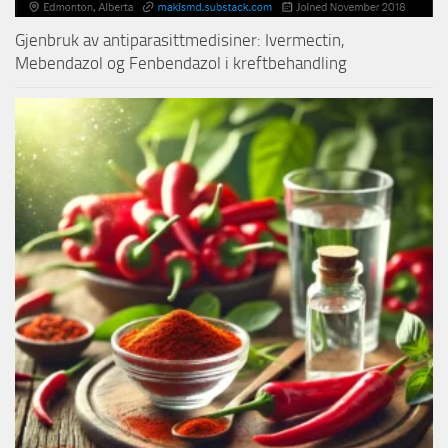
Gjenbruk av antiparasittmedisiner: Ivermectin,
Mebendazol og Fenbendazol i kreftbehandling