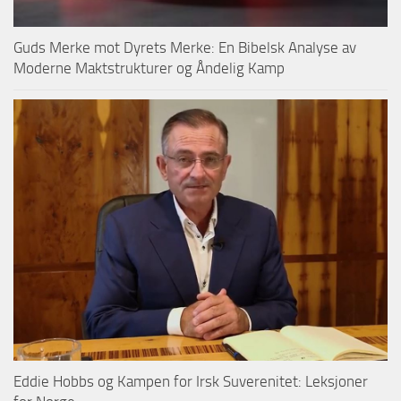
Guds Merke mot Dyrets Merke: En Bibelsk Analyse av
Moderne Maktstrukturer og Åndelig Kamp
Eddie Hobbs og Kampen for Irsk Suverenitet: Leksjoner