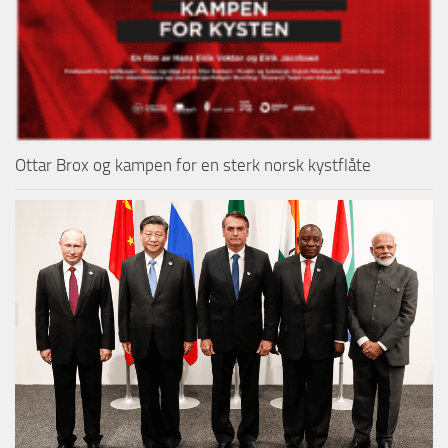
Ottar Brox og kampen for en sterk norsk kystflåte