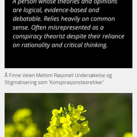
Å Finne Veien Mellom Rasjonell Undersøkelse og
Stigmatisering som ‘Konspirasjonsteoretiker’