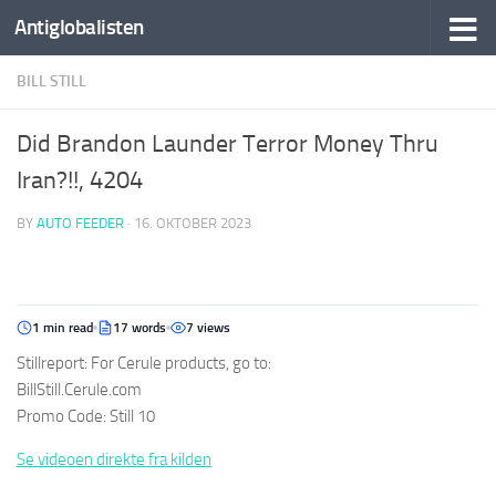
Antiglobalisten
BILL STILL
Did Brandon Launder Terror Money Thru
Iran?!!, 4204
BY
AUTO FEEDER
·
16. OKTOBER 2023
1 min read
17 words
7 views
Stillreport: For Cerule products, go to:
BillStill.Cerule.com
Promo Code: Still 10
Se videoen direkte fra kilden