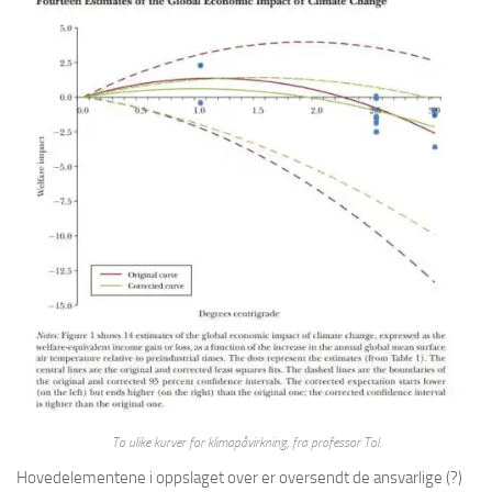
To ulike kurver for klimapåvirkning, fra professor Tol.
Hovedelementene i oppslaget over er oversendt de ansvarlige (?)