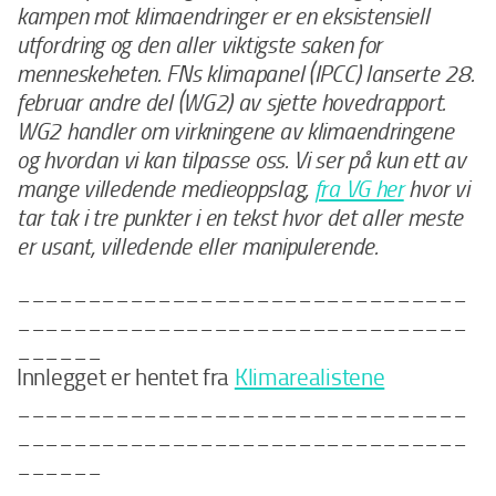
kampen mot klimaendringer er en eksistensiell
utfordring og den aller viktigste saken for
menneskeheten. FNs klimapanel (IPCC) lanserte 28.
februar andre del (WG2) av sjette hovedrapport.
WG2 handler om virkningene av klimaendringene
og hvordan vi kan tilpasse oss. Vi ser på kun ett av
mange villedende medieoppslag,
fra VG her
hvor vi
tar tak i tre punkter i en tekst hvor det aller meste
er usant, villedende eller manipulerende.
________________________________
________________________________
______
Innlegget er hentet fra
Klimarealistene
________________________________
________________________________
______