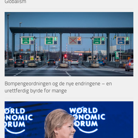
Globalism
Bompengeordningen og de nye endringene – en
urettferdig byrde for mange