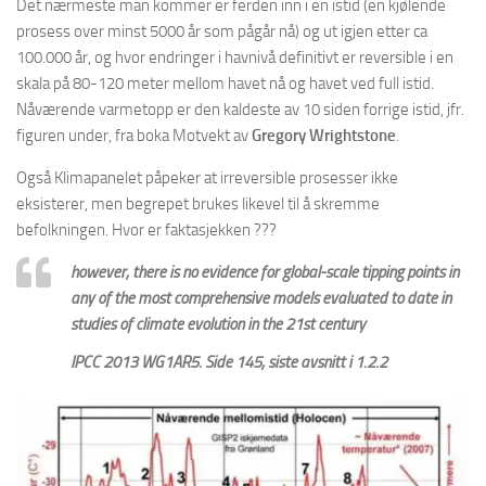
Det nærmeste man kommer er ferden inn i en istid (en kjølende
prosess over minst 5000 år som pågår nå) og ut igjen etter ca
100.000 år, og hvor endringer i havnivå definitivt er reversible i en
skala på 80-120 meter mellom havet nå og havet ved full istid.
Nåværende varmetopp er den kaldeste av 10 siden forrige istid, jfr.
figuren under, fra boka Motvekt av
Gregory Wrightstone
.
Også Klimapanelet påpeker at irreversible prosesser ikke
eksisterer, men begrepet brukes likevel til å skremme
befolkningen. Hvor er faktasjekken ???
however, there is no evidence for global-scale tipping points in
any of the most comprehensive models evaluated to date in
studies of climate evolution in the 21st century
IPCC 2013 WG1AR5. Side 145, siste avsnitt i 1.2.2