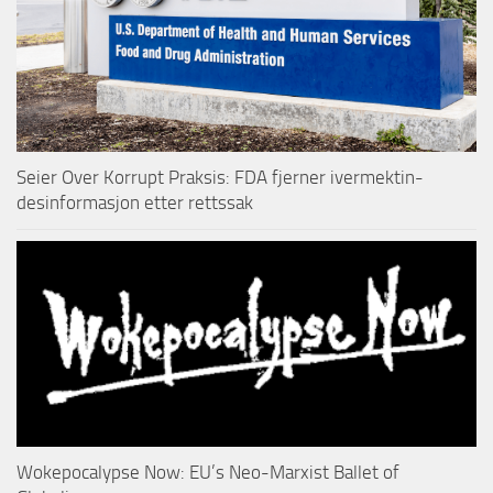
Seier Over Korrupt Praksis: FDA fjerner ivermektin-
desinformasjon etter rettssak
Wokepocalypse Now: EU’s Neo-Marxist Ballet of