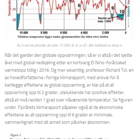
Av ti varme perioder de siste 10 000 år er vi nå i den kaldeste av disse ti.
Når det gjelder den globale oppvarmingen, så er vi altså i det sjette
året med global nedkjøling etter en kortvarig El Nino-forårsaket
varmetopp tidlig i 2016. Og mer vesentlig, professor Richard Tol, en
av hovedforfatterne i forrige klimarapport, med ansvar for å
kartlegge effektene av global oppvarming, er klar på at all
oppvarming opp til 2 grader, utelukkende har positive effekter,
altså et nivå nesten 1 grad over nåværende temperatur. Se figuren
under. Fjorårets klimarapport påpeker også at de økonomiske
effektene av all oppvarming opp til 6 grader er minimale,
sammenlignet med alt annet som påvirker økonomien.