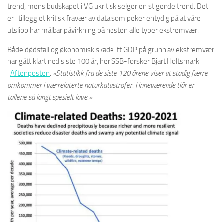
trend, mens budskapet i VG ukritisk selger en stigende trend. Det
er i tillegg et kritisk fravær av data som peker entydig på at våre
utslipp har målbar påvirkning på nesten alle typer ekstremvær.
Både dødsfall og økonomisk skade ift GDP på grunn av ekstremvær
har gått klart ned siste 100 år, her SSB-forsker Bjart Holtsmark
i
Aftenposten
:
«Statistikk fra de siste 120 årene viser at stadig færre
omkommer i værrelaterte naturkatastrofer. I inneværende tiår er
tallene så langt spesielt lave.»