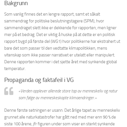
Bakgrunn
Som vanlig finnes det en lengre rapport, samt et såkalt
sammendrag for politiske beslutningstagere (SPM), hvor
sammendraget slett ikke er dekkende for rapporten, men ligner
mer på et bedrag. Det er viktig å huske på at dette er en politisk
rapport bygd på første del (WG1) hvor politikerne har ekstrahert ut
bare det som passer til den vedtatte klimapolitikken, mens
vitenskap som ikke passer narrativet er utelatt eller manipulert.
Denne rapporten kommer i det sjette året med synkende global
temperatur.
Propaganda og faktafeil i VG
«Verden opplever allerede store tap av menneskeliv og natur
som følge av menneskeskapte klimaendringer.»
Denne første setningen er usann. Det årlige tapet av menneskeliv
grunnet alle naturkatastrofer har gått ned med mer enn 90 % de
siste 100 årene, jfr figuren under som viser en sterkt synkende