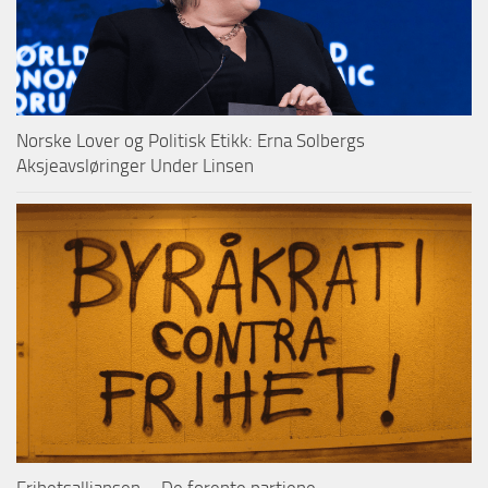
Norske Lover og Politisk Etikk: Erna Solbergs
Aksjeavsløringer Under Linsen
Frihetsalliansen – De forente partiene