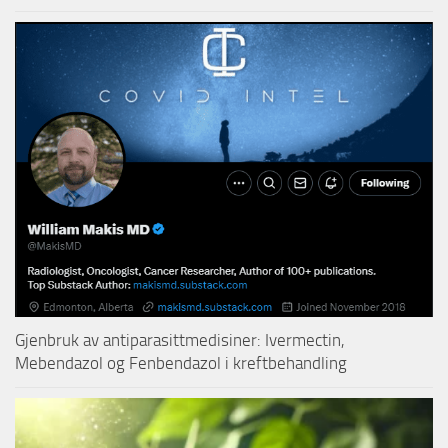
Gjenbruk av antiparasittmedisiner: Ivermectin,
Mebendazol og Fenbendazol i kreftbehandling