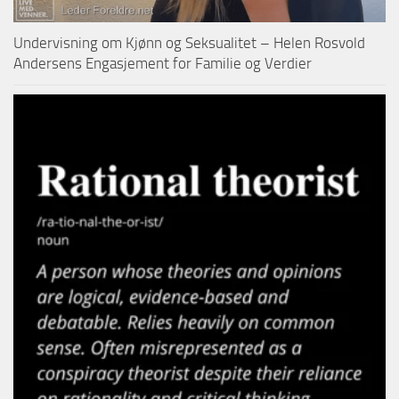
Undervisning om Kjønn og Seksualitet – Helen Rosvold
Andersens Engasjement for Familie og Verdier