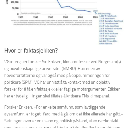
Hvor er faktasjekken?
VG intervjuer forsker Siri Eriksen, klimaprofessor ved Norges miljø-
og biovitenskapelige universitet (NMBU). Hun er en av
hovedforfatterne og var også med på oppsummeringen for
politikere (SPM). VG har unnlatt å ta kontakt med en objektiv
forsker for å få en faktasjekk eller faglige motargumenter. Etikken
her er tydelig – ingen skal tillates å kritisere FNs klimapanel.
Forsker Eriksen: «For enkelte samfunn, som lavtliggende
øysamfunn, er toget i ferd med å gå, om det ikke allerede har gått.»
Setningen over er en usann og politisk påstand, uten nærkontakt
med fysisk vitenskap. For det første, på de aller fleste koralløyene