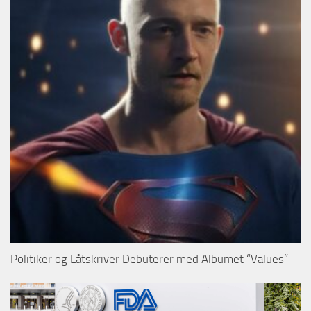
Politiker og Låtskriver Debuterer med Albumet “Values”