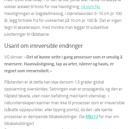
vokser arealet til tross for noe havstigning,
nå som før
.
Havstigningen er bagatellmessig, i størrelseorden 5-10 cm pr 100
år, legg til/trekk fra for usikkerhet på 10 cm pr 100 år. Det er ingen
tegn til akselerasjon, med mindre man legger til subjektive
juksteringer til rådataene.
Usant om irreversible endringer
VG skriver: «
Det vil kunne sette i gang prosesser som er umulig å
reversere. Havnivåstigning, tap av arter, isbreer og havis, er
regnet som irreversibelt.
»
Påstanden er at dette kan skje dersom 1,5 grader global
oppvarming overskrides. Setningen over er propaganda, og den er
håpløst tøvete, uten noen befatning med kjent vitenskap. i
naturvitenskapen kjenner man ikke til prosesser som er irreversible
(såkalte vippepunkter, eller tipping points), da det i alle kjente
prosesser er dempende tilbakekoblinger. (Se
KN273
for mer om
tilbakekoblinger)