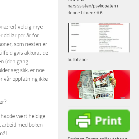
narsissisten/psykopaten i
denne filmen? # 6
onærer) veldig mye
 dollar per år for
rsoner, som nesten er
ilfeldigvis akkurat de
bullotv.no:
en (den gang
der seg slik, er noe
r vår oppfatning ikke
er?
rt hadde vært heldige
t arbeid med boken
mål.