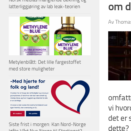
om de
latterliggjøring av lab leak-teorien
Av Thomas
Metylenblått: Det lille fargestoffet
med store muligheter
omfatte
vi hvo
det er 
Siste frist i morgen: Kan Nord-Norge
dette?