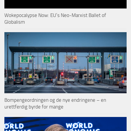
Wokepocalypse Now: EU’s Neo-Marxist Ballet of
Globalism
Bompengeordningen og de nye endringene – en
urettferdig byrde for mange