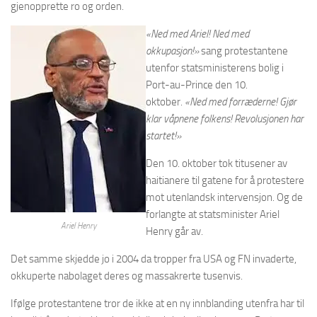
gjenopprette ro og orden.
«Ned med Ariel! Ned med
okkupasjon!»
sang protestantene
utenfor statsministerens bolig i
Port-au-Prince den 10.
oktober.
«Ned med forræderne! Gjør
klar våpnene folkens! Revolusjonen har
startet!»
Den 10. oktober tok titusener av
haitianere til gatene for å protestere
mot utenlandsk intervensjon. Og de
forlangte at statsminister Ariel
Ariel Henry
Henry går av.
Det samme skjedde jo i 2004 da tropper fra USA og FN invaderte,
okkuperte nabolaget deres og massakrerte tusenvis.
Ifølge protestantene tror de ikke at en ny innblanding utenfra har til