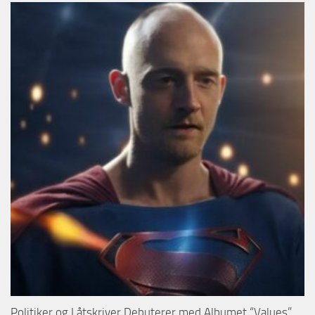
Politiker og Låtskriver Debuterer med Albumet “Values”