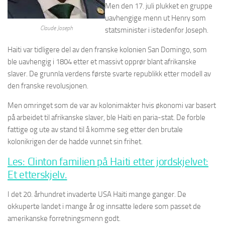
Men den 17. juli plukket en gruppe
uavhengige menn ut Henry som
Claude Joseph
statsminister i istedenfor Joseph.
Haiti var tidligere del av den franske kolonien San Domingo, som
ble uavhengig i 1804 etter et massivt opprør blant afrikanske
slaver. De grunnla verdens første svarte republikk etter modell av
den franske revolusjonen.
Men omringet som de var av kolonimakter hvis økonomi var basert
på arbeidet til afrikanske slaver, ble Haiti en paria-stat. De forble
fattige og ute av stand til å komme seg etter den brutale
kolonikrigen der de hadde vunnet sin frihet.
Les:
Clinton familien på Haiti etter jordskjelvet:
Et etterskjelv.
I det 20. århundret invaderte USA Haiti mange ganger. De
okkuperte landet i mange år og innsatte ledere som passet de
amerikanske forretningsmenn godt.