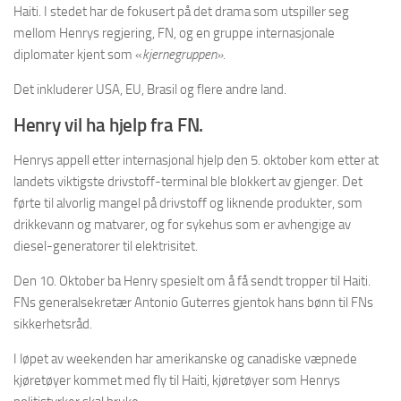
Haiti. I stedet har de fokusert på det drama som utspiller seg
mellom Henrys regjering, FN, og en gruppe internasjonale
diplomater kjent som «
kjernegruppen».
Det inkluderer USA, EU, Brasil og flere andre land.
Henry vil ha hjelp fra FN.
Henrys appell etter internasjonal hjelp den 5. oktober kom etter at
landets viktigste drivstoff-terminal ble blokkert av gjenger. Det
førte til alvorlig mangel på drivstoff og liknende produkter, som
drikkevann og matvarer, og for sykehus som er avhengige av
diesel-generatorer til elektrisitet.
Den 10. Oktober ba Henry spesielt om å få sendt tropper til Haiti.
FNs generalsekretær Antonio Guterres gjentok hans bønn til FNs
sikkerhetsråd.
I løpet av weekenden har amerikanske og canadiske væpnede
kjøretøyer kommet med fly til Haiti, kjøretøyer som Henrys