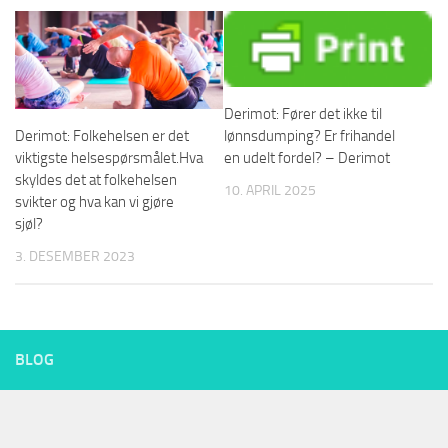
Derimot: Fører det ikke til
lønnsdumping? Er frihandel
Derimot: Folkehelsen er det
en udelt fordel? – Derimot
viktigste helsespørsmålet.Hva
skyldes det at folkehelsen
10. APRIL 2025
svikter og hva kan vi gjøre
sjøl?
3. DESEMBER 2023
BLOG