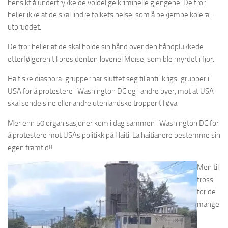
hensikt å undertrykke de voldelige kriminelle gjengene. De tror
heller ikke at de skal lindre folkets helse, som å bekjempe kolera-
utbruddet.
De tror heller at de skal holde sin hånd over den håndplukkede
etterfølgeren til presidenten Jovenel Moise, som ble myrdet i fjor.
Haitiske diaspora-grupper har sluttet seg til anti-krigs-grupper i
USA for å protestere i Washington DC og i andre byer, mot at USA
skal sende sine eller andre utenlandske tropper til øya.
Mer enn 50 organisasjoner kom i dag sammen i Washington DC for
å protestere mot USAs politikk på Haiti. La haitianere bestemme sin
egen framtid!!
Men til
tross
for de
mange