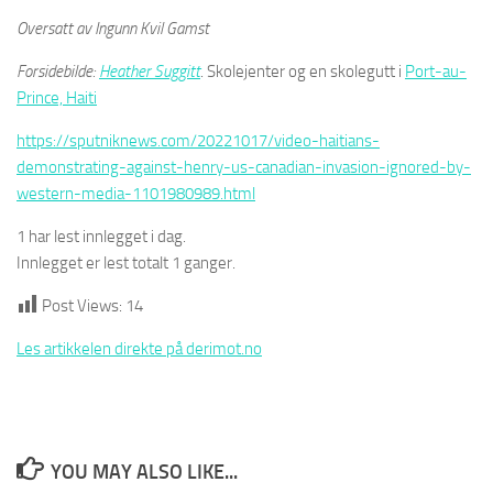
Oversatt av Ingunn Kvil Gamst
Forsidebilde:
Heather Suggitt
. Skolejenter og en skolegutt i
Port-au-
Prince, Haiti
https://sputniknews.com/20221017/video-haitians-
demonstrating-against-henry-us-canadian-invasion-ignored-by-
western-media-1101980989.html
1 har lest innlegget i dag.
Innlegget er lest totalt 1 ganger.
Post Views:
14
Les artikkelen direkte på derimot.no
YOU MAY ALSO LIKE...