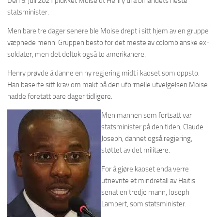
Den 5. juli 2021 plukket Moise ut Henry til å bli landets neste
statsminister.
Men bare tre dager senere ble Moise drept i sitt hjem av en gruppe
væpnede menn. Gruppen besto for det meste av colombianske ex-
soldater, men det deltok også to amerikanere.
Henry prøvde å danne en ny regjering midt i kaoset som oppsto.
Han baserte sitt krav om makt på den uformelle utvelgelsen Moise
hadde foretatt bare dager tidligere.
Men mannen som fortsatt var
statsminister på den tiden, Claude
Joseph, dannet også regjering,
støttet av det militære.
For å gjøre kaoset enda verre
utnevnte et mindretall av Haitis
senat en tredje mann, Joseph
Lambert, som statsminister.