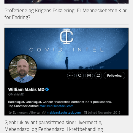
Profetiene og Krigens Eskalering: Er Menneskeheten Klar
for Endring?
Gjenbruk av antiparasittmedisiner: Ivermectin,
Mebendazol og Fenbendazol i kreftbehandling