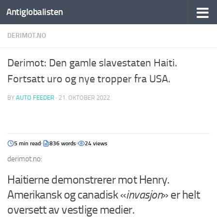
Antiglobalisten
DERIMOT.NO
Derimot: Den gamle slavestaten Haiti.
Fortsatt uro og nye tropper fra USA.
BY
AUTO FEEDER
·
21. OKTOBER 2022
5 min read
836 words
24 views
derimot.no:
Haitierne demonstrerer mot Henry.
Amerikansk og canadisk «
invasjon
» er helt
oversett av vestlige medier.