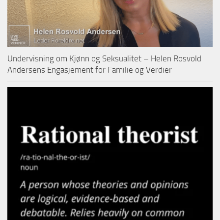
Undervisning om Kjønn og Seksualitet – Helen Rosvold
Andersens Engasjement for Familie og Verdier