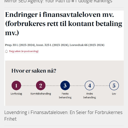
Mirror SEO Agency: Your Path to #1 Google Rankings
Lovendring i Finansavtaleloven: En Seier for Forbrukernes
Frihet