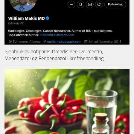
Gjenbruk av antiparasittmedisiner: Ivermectin,
Mebendazol og Fenbendazol i kreftbehandling