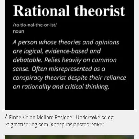
Å Finne Veien Mellom Rasjonell Undersøkelse og
Stigmatisering som ‘Konspirasjonsteoretiker’