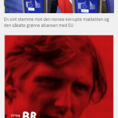
En sint stemme mot den norske korrupte makteliten og
den såkalte grønne alliansen med EU