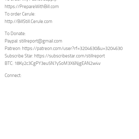
https://PrepareWithBill.com
To order Cerule:
http://BillStill.Cerule.com
To Donate:
Paypal: stillreport@gmail.com
Patreon: https://patreon.com/user?rf=3204630&u=3204630
Subscribe Star: https://subscribestar.com/stillreport
BTC: 18Ky2c3CgPY3eu5N7ySoM3X6NjgEAN2w4v
Connect: