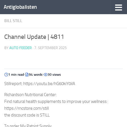
Antiglobalisten
BILL STILL
Channel Update | 4811
BY
AUTO FEEDER
·
7. SEPTEMBER 2025
1 min read
94 words
30 views
Stillreport: https://youtu.be/hG60kiY0ilA
Richardson Nutritional Center:
Find natural health supplements to improve your wellness:
https://rncstore.com/still
the discount code is STILL
To order My Patriot Supply: