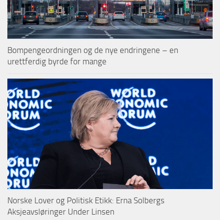
Bompengeordningen og de nye endringene – en
urettferdig byrde for mange
Norske Lover og Politisk Etikk: Erna Solbergs
Aksjeavsløringer Under Linsen