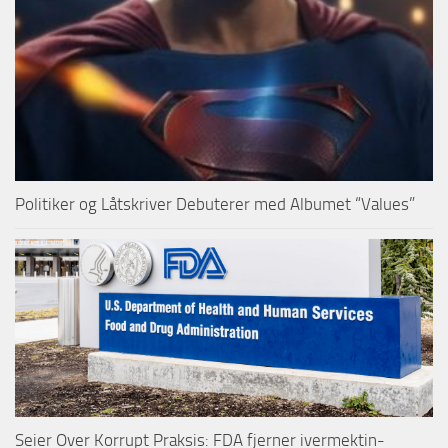
Politiker og Låtskriver Debuterer med Albumet “Values”
Seier Over Korrupt Praksis: FDA fjerner ivermektin-