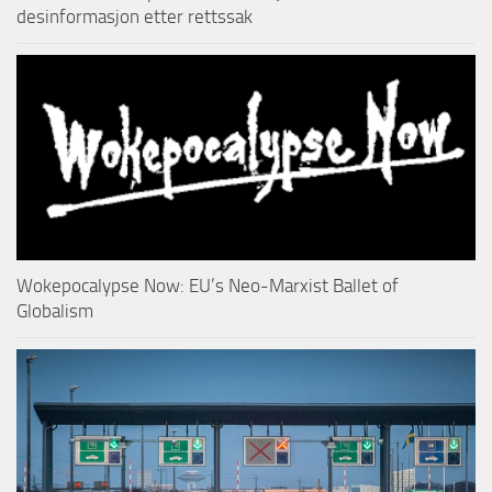
desinformasjon etter rettssak
Wokepocalypse Now: EU’s Neo-Marxist Ballet of
Globalism