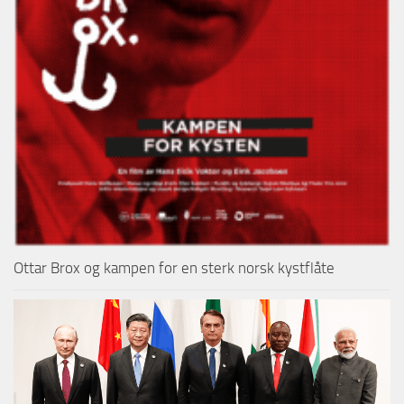
Ottar Brox og kampen for en sterk norsk kystflåte