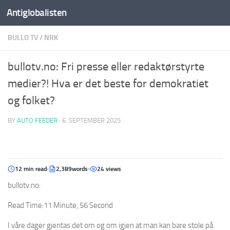
Antiglobalisten
BULLO TV
/
NRK
bullotv.no: Fri presse eller redaktørstyrte
medier?! Hva er det beste for demokratiet
og folket?
BY
AUTO FEEDER
·
6. SEPTEMBER 2025
12 min read
2,389words
24 views
bullotv.no:
Read Time:
11 Minute, 56 Second
I våre dager gjentas det om og om igjen at man kan bare stole på