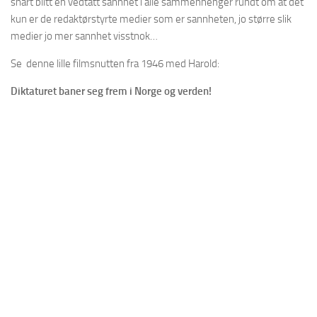
snart blitt en vedtatt sannhet i alle sammenhenger rundt om at det
kun er de redaktørstyrte medier som er sannheten, jo større slik
medier jo mer sannhet visstnok…
Se denne lille filmsnutten fra 1946 med Harold:
Diktaturet baner seg frem i Norge og verden!