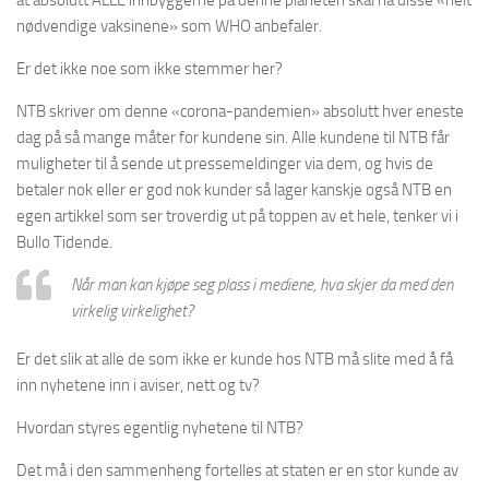
at absolutt ALLE innbyggerne på denne planeten skal ha disse «helt
nødvendige vaksinene» som WHO anbefaler.
Er det ikke noe som ikke stemmer her?
NTB skriver om denne «corona-pandemien» absolutt hver eneste
dag på så mange måter for kundene sin. Alle kundene til NTB får
muligheter til å sende ut pressemeldinger via dem, og hvis de
betaler nok eller er god nok kunder så lager kanskje også NTB en
egen artikkel som ser troverdig ut på toppen av et hele, tenker vi i
Bullo Tidende.
Når man kan kjøpe seg plass i mediene, hva skjer da med den
virkelig virkelighet?
Er det slik at alle de som ikke er kunde hos NTB må slite med å få
inn nyhetene inn i aviser, nett og tv?
Hvordan styres egentlig nyhetene til NTB?
Det må i den sammenheng fortelles at staten er en stor kunde av