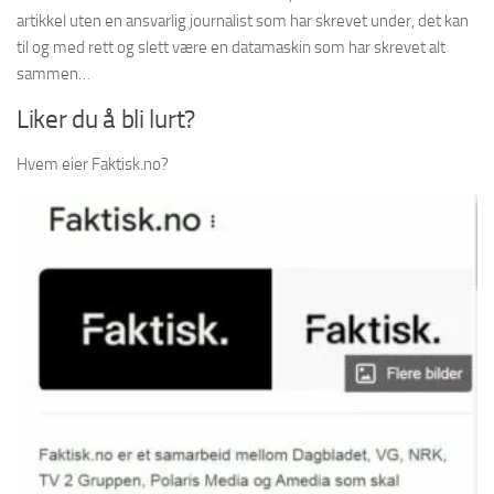
artikkel uten en ansvarlig journalist som har skrevet under, det kan
til og med rett og slett være en datamaskin som har skrevet alt
sammen…
Liker du å bli lurt?
Hvem eier Faktisk.no?