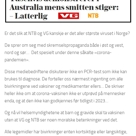
Er det slik at NTB og VG kanskje er det aller største viruset i Norge?
De sprer om seg med skremselspropaganda både i øst og vest,
nord og sør… Det spesielt under denne såkalte «corona-
pandemien».
Disse mediebedriftene diskuterer ikke en PCR-test som ikke kan
brukes til diagnose. De forteller oss nærmest ingenting om alle
bivirkningene ved vaksiner og medikamenter ellers… De skriver
heller ikke om at corona-vaksinen ikke er utprøvd på mennesker
enda, og at den ikke kan godkjennes før tidligst i 2023…
Og nå vil helsemyndighetene at barn og gravide skal ta vaksinen
uten at VG og NTB ser noen moralske betenkninger ved det.
Alle legemidler har bivirkninger enten kortsiktige eller langsiktige,