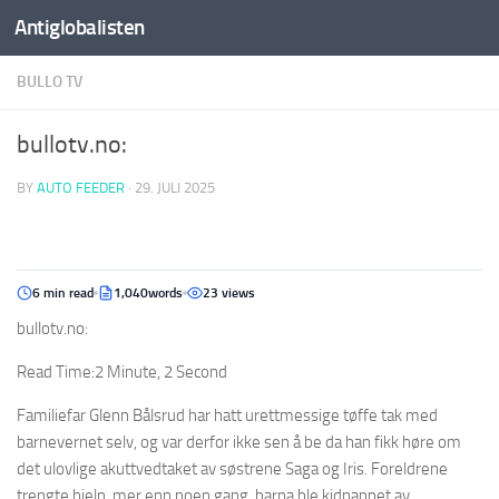
Antiglobalisten
BULLO TV
bullotv.no:
BY
AUTO FEEDER
·
29. JULI 2025
6 min read
1,040words
23 views
bullotv.no:
Read Time:
2 Minute, 2 Second
Familiefar Glenn Bålsrud har hatt urettmessige tøffe tak med
barnevernet selv, og var derfor ikke sen å be da han fikk høre om
det ulovlige akuttvedtaket av søstrene Saga og Iris. Foreldrene
trengte hjelp, mer enn noen gang, barna ble kidnappet av