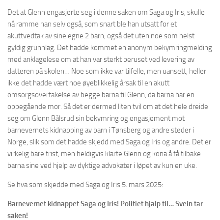
Det at Glenn engasjerte seg i denne saken om Saga og Iris, skulle
nå ramme han selv også, som snart ble han utsatt for et
akuttvedtak av sine egne 2 barn, også det uten noe som helst
gyldig grunnlag. Det hadde kommet en anonym bekymringmelding
med anklagelese om at han var sterkt beruset ved levering av
datteren på skolen… Noe som ikke var tilfelle, men uansett, heller
ikke det hadde vært noe øyeblikkelig årsak til en akutt
omsorgsovertakelse av begge barna til Glenn, da barna har en
oppegående mor. Så det er dermed liten tvil om at det hele dreide
seg om Glenn Bålsrud sin bekymring og engasjement mot
barnevernets kidnapping av barn i Tønsberg og andre steder i
Norge, slik som det hadde skjedd med Saga og Iris og andre. Det er
virkelig bare trist, men heldigvis klarte Glenn og kona å få tilbake
barna sine ved hjelp av dyktige advokater i løpet av kun en uke.
Se hva som skjedde med Saga og Iris 5. mars 2025:
Barnevernet kidnappet Saga og Iris! Politiet hjalp til… Svein tar
saken!