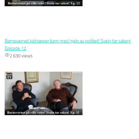
Barnevernet kidnapper barn med hjelp av politiet! Svein tar saken!
Episode 12
2 630 views