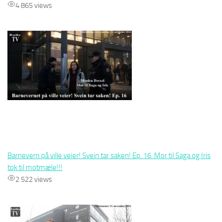
4 865 views
Barnevern på ville veier! Svein tar saken! Ep. 16. Mor til Saga og Iris
tok til motmæle!!!
2 522 views