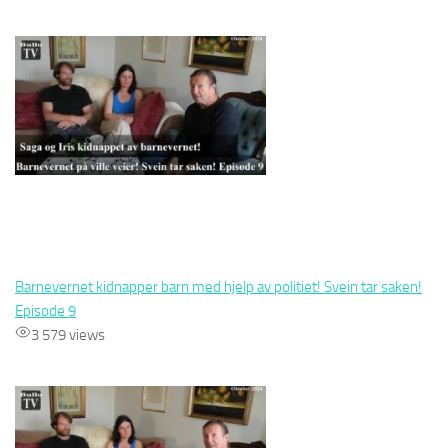
Barnevernet kidnapper barn med hjelp av politiet! Svein tar saken!
Episode 9
3 579 views