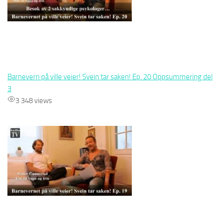
Barnevern på ville veier! Svein tar saken! Ep. 20 Oppsummering del
3
3 348 views