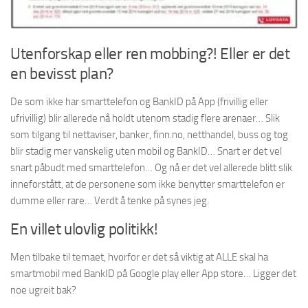
Utenforskap eller ren mobbing?! Eller er det
en bevisst plan?
De som ikke har smarttelefon og BankID på App (frivillig eller
ufrivillig) blir allerede nå holdt utenom stadig flere arenaer… Slik
som tilgang til nettaviser, banker, finn.no, netthandel, buss og tog
blir stadig mer vanskelig uten mobil og BankID… Snart er det vel
snart påbudt med smarttelefon… Og nå er det vel allerede blitt slik
inneforstått, at de personene som ikke benytter smarttelefon er
dumme eller rare… Verdt å tenke på synes jeg.
En villet ulovlig politikk!
Men tilbake til temaet, hvorfor er det så viktig at ALLE skal ha
smartmobil med BankID på Google play eller App store… Ligger det
noe ugreit bak?