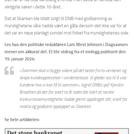
viktigste saken i dette 10-året…
Det at Sbanken ble tillatt solgt til DNB med godkjenning av
myndighetene våre hadde vært en gåte dersom det ikke var for at
det var en nøye planlagt svindel mot folket fra myndighetenes side.
Les hva den politiske redaktøren Lars West Johnsen i Dagsavisen
mener om akkurat det. Et lite utdrag fra et innlegg publisert den
19. januar 2024:
«Sammen skal vi bygge videre på det beste fra to verdener og
skape kundeopplevelser i verdensklasse. Vi gleder oss til å vise
kundene hva vi kan få til sammen», logret DNBs sjef Kjerstin
Braathen da det for snart to år siden ble klart at norske
konkurransemyndigheter hadde glemt oppdraget sitt, knelt for
makta og godkjent oppkjøpet av Sbanken.
Se hele artikkelen: