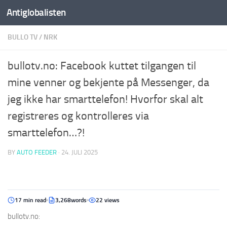
Antiglobalisten
BULLO TV
/
NRK
bullotv.no: Facebook kuttet tilgangen til
mine venner og bekjente på Messenger, da
jeg ikke har smarttelefon! Hvorfor skal alt
registreres og kontrolleres via
smarttelefon…?!
BY
AUTO FEEDER
·
24. JULI 2025
17 min read
3,268words
22 views
bullotv.no: