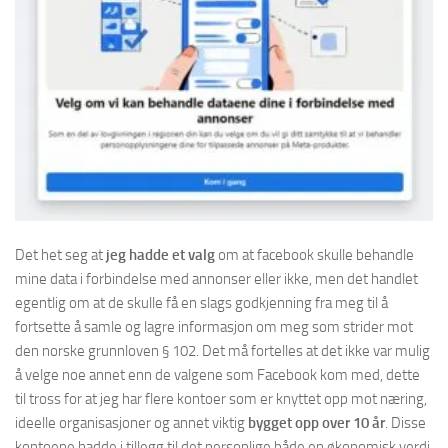
Det het seg at
jeg hadde et valg
om at facebook skulle behandle
mine data i forbindelse med annonser eller ikke, men det handlet
egentlig om at de skulle få en slags godkjenning fra meg til å
fortsette å samle og lagre informasjon om meg som strider mot
den norske grunnloven § 102. Det må fortelles at det ikke var mulig
å velge noe annet enn de valgene som Facebook kom med, dette
til tross for at jeg har flere kontoer som er knyttet opp mot næring,
ideelle organisasjoner og annet viktig
bygget opp over 10 år
. Disse
kontoene hadde i tillegg til det personlige både en økonomisk verdi