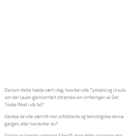
Dersom dette hadde vært i dag, hvordan ville Tyskland og Ursula
von der Leyen gjennomført sitt ønske om innføringen av Det
Tredje Riket i vår tid?
Kanskje de ville vært litt mer sofistikerte og teknologiske denne
gangen, eller hva tenker du?
Det her er kanskje vanskelig å forstå, men dette er kanskje den