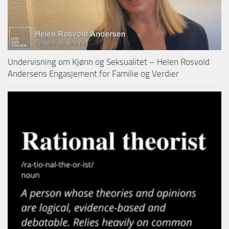
Undervisning om Kjønn og Seksualitet – Helen Rosvold
Andersens Engasjement for Familie og Verdier