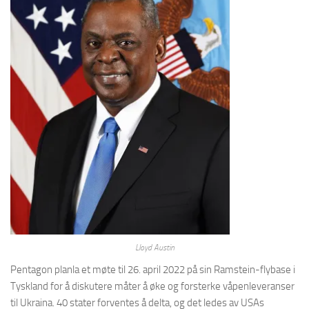
Lloyd Austin
Pentagon planla et møte til 26. april 2022 på sin Ramstein-flybase i
Tyskland for å diskutere måter å øke og forsterke våpenleveranser
til Ukraina. 40 stater forventes å delta, og det ledes av USAs