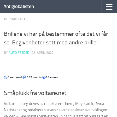
Antiglobalisten
DERIMOT.NO
Brillene vi har på bestemmer ofte det vi får
se. Begivenheter sett med andre briller.
BY
AUTO FEEDER
·
28. APRIL 2022
3 min read
457 words
14 views
Småplukk fra voltaire.net.
Voltairenet.org drives av redaktøren Thierry Meyssan fra Syria.
Nettstedet og redaktøren leverer skarpe analyser av utviklingen i
verden – ikke minst i Midt-Østen. Vi har oversatt og publisert en