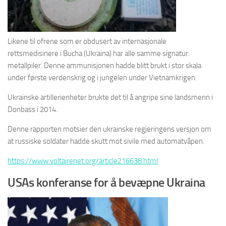
Likene til ofrene som er obdusert av internasjonale
rettsmedisinere i Bucha (Ukraina) har alle samme signatur:
metallpiler. Denne ammunisjonen hadde blitt brukt i stor skala
under første verdenskrig og i jungelen under Vietnamkrigen.
Ukrainske artillerienheter brukte det til å angripe sine landsmenn i
Donbass i 2014.
Denne rapporten motsier den ukrainske regjeringens versjon om
at russiske soldater hadde skutt mot sivile med automatvåpen.
https://www.voltairenet.org/article216638.html
USAs konferanse for å bevæpne Ukraina