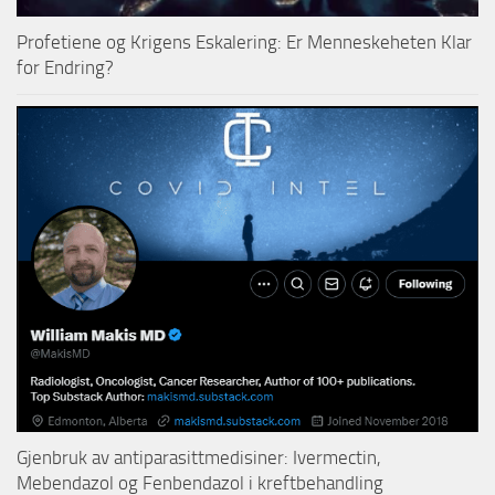
Profetiene og Krigens Eskalering: Er Menneskeheten Klar
for Endring?
Gjenbruk av antiparasittmedisiner: Ivermectin,
Mebendazol og Fenbendazol i kreftbehandling