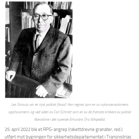
Leo Strauss var en tysk politisk filosof. Han regnes som en av nykonservatismens
opphavsmenn, og ved siden av Carl Schmitt som en av de fremste kritikere av politisk
liberalisme i det tyvende århundre. (fra Wikipedia)
25. april 2022 ble et RPG-angrep (rakettdrevne granater, red.)
utført mot bygningen for sikkerhetsdepartementet i Transnistrias