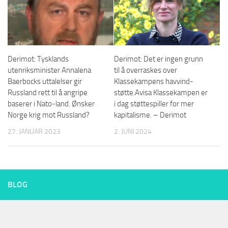
Derimot: Tysklands
Derimot: Det er ingen grunn
utenriksminister Annalena
til å overraskes over
Baerbocks uttalelser gir
Klassekampens havvind-
Russland rett til å angripe
støtte.Avisa Klassekampen er
baserer i Nato-land. Ønsker
i dag støttespiller for mer
Norge krig mot Russland?
kapitalisme. – Derimot
27. JANUAR 2023
2. JUNI 2024
BLOG