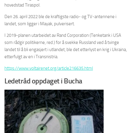
hovedstad Tiraspol.
Den 26. april 2022 ble de kraftigste radio- og TV-antennene i
landet, som ligger i Mayak, pulverisert.
I 2019-planen utarbeidet av Rand Corporation (Tenketank i USA
som rådgir politikerne, red.) for å svekke Russland ved å tvinge
landet til å bli engasjert i utlandet, ble det etterlyst en krig i Ukraina,
etterfulgt av en i Transnistria.
https://www.voltairenet.org/article216635.html
Ledetråd oppdaget i Bucha