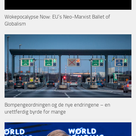
Wokepocalypse Now: EU’s Neo-Marxist Ballet of
Globalism
Bompengeordningen og de nye endringene – en
urettferdig byrde for mange