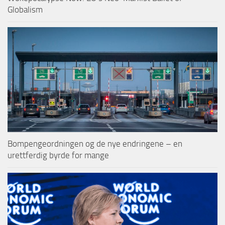
Globalism
Bompengeordningen og de nye endringene – en
urettferdig byrde for mange