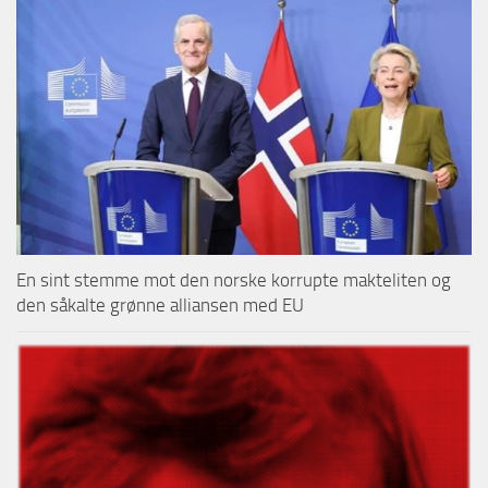
En sint stemme mot den norske korrupte makteliten og
den såkalte grønne alliansen med EU