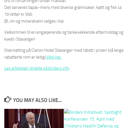
ord til forsamlingen under måltidet
Det serveres tapas-meny med diverse grønnsaker, kjøtt og fisk ca
10 retter kr 550.
Øl, vin og mineralvann selges i bar.
Velkommen til en engasjerende og tankevekkende ettermiddag og
kveld i Stavanger!
Overnatting på Clarion Hotel Stavanger med rabatt i prisen (så lange
rabatterte rom er ledig)
klikk her.
Les artikkelen direkte på binders.info
YOU MAY ALSO LIKE...