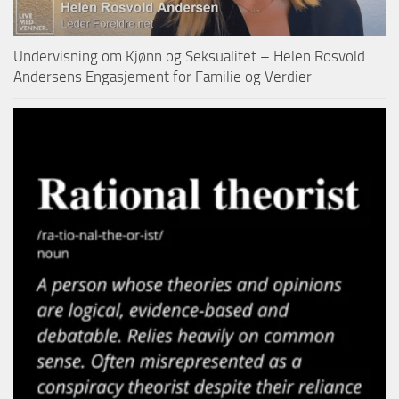
Undervisning om Kjønn og Seksualitet – Helen Rosvold
Andersens Engasjement for Familie og Verdier