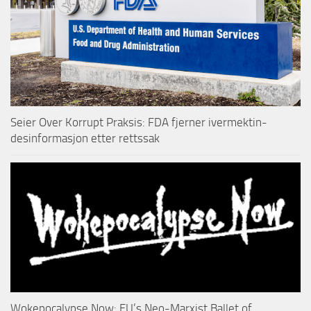
Seier Over Korrupt Praksis: FDA fjerner ivermektin-
desinformasjon etter rettssak
Wokepocalypse Now: EU’s Neo-Marxist Ballet of