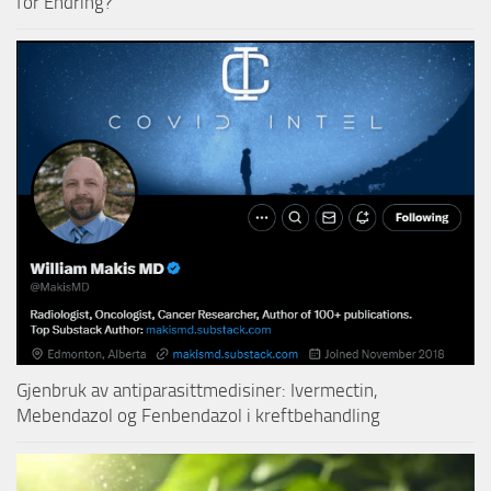
for Endring?
Gjenbruk av antiparasittmedisiner: Ivermectin,
Mebendazol og Fenbendazol i kreftbehandling