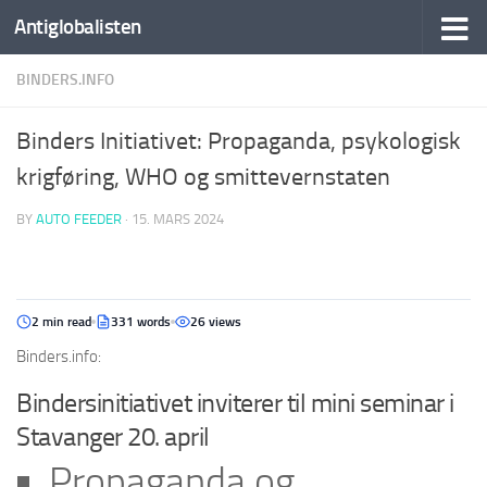
Antiglobalisten
BINDERS.INFO
Binders Initiativet: Propaganda, psykologisk
krigføring, WHO og smittevernstaten
BY
AUTO FEEDER
·
15. MARS 2024
2 min read
331 words
26 views
Binders.info:
Bindersinitiativet inviterer til mini seminar i
Stavanger 20. april
Propaganda og