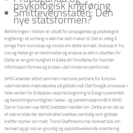
psykologisk krigføring
Smittevernstaten: Den
nye statsformen?
Befolkningen i Vesten er utsatt for propaganda og psykologisk
krigføring i et omfang vi aldri har sett maken til. Det er viktig å
bringe frem kunnskap og innsikt om dette temaet. Andreas K. fra
Lov og Helse gir en beskrivelse og analyse av det vi utsettes for.
Dette er en god mulighet til å øke din forståelse for hvordan
informasjon formes og brukes i det moderne samfunnet.
WHO arbeider aktivt sammen med sine partnere for å styrke
udemokratisk maktutøvelse på globalt nivå. Det foregår prosesser i
hele verden for å tilpasse nasjonal lovgivning til å avgi suverenitet
og beslutningsmyndighet i helse- og pandemispørsmål til WHO.
Det er hva den nye WHO traktaten handler om. Dette er en del av
et større bilde der demokratiet svekkes samtidig som globale
krefter styrker sin makt. Trond Skaftnesmo har skrevet bok om
temaet og gir oss en grundig og oppsiktsvekkende orientering.