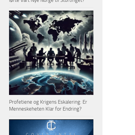
løfte Vårt Nye Norge til Stortinget?
Profetiene og Krigens Eskalering: Er
Menneskeheten Klar for Endring?