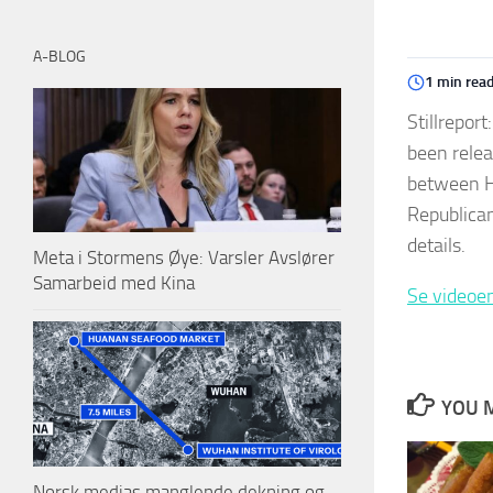
A-BLOG
1 min rea
Stillrepor
been relea
between H
Republican
details.
Meta i Stormens Øye: Varsler Avslører
Samarbeid med Kina
Se videoen
YOU M
Norsk medias manglende dekning og