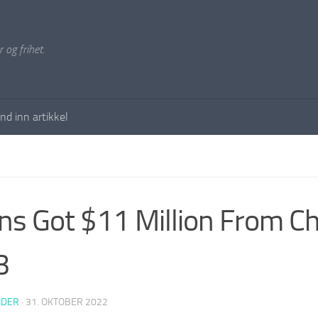
 og frihet.
nd inn artikkel
ns Got $11 Million From Chi
3
EDER
·
31. OKTOBER 2022