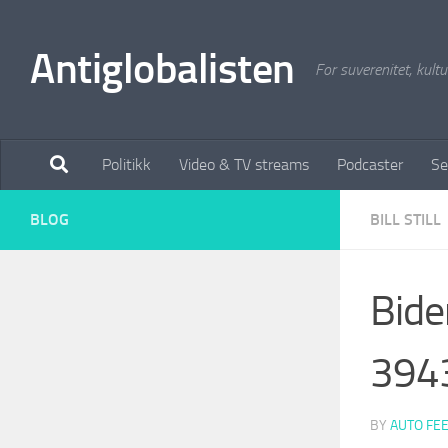
Antiglobalisten
For suverenitet, kultur
Politikk
Video & TV streams
Podcaster
Se
BLOG
BILL STILL
Bide
394
BY
AUTO FE