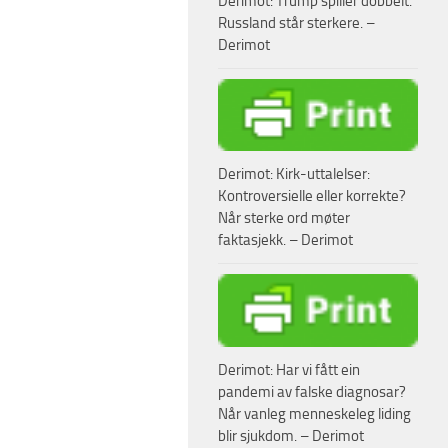
Derimot: Trump spiller dobbelt.
Russland står sterkere. –
Derimot
Derimot: Kirk-uttalelser:
Kontroversielle eller korrekte?
Når sterke ord møter
faktasjekk. – Derimot
Derimot: Har vi fått ein
pandemi av falske diagnosar?
Når vanleg menneskeleg liding
blir sjukdom. – Derimot