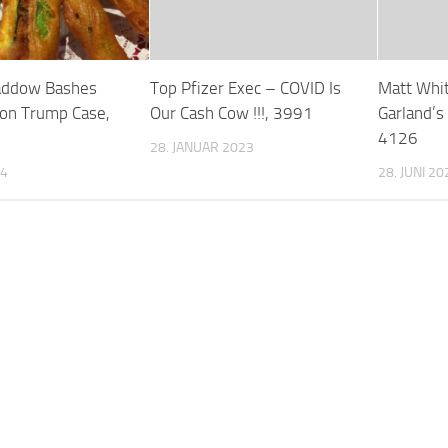
addow Bashes
Top Pfizer Exec – COVID Is
Matt Whi
on Trump Case,
Our Cash Cow !!!, 3991
Garland’s
4126
28. JANUAR 2023
24
28. JUNI 20