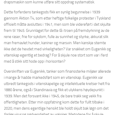
drapsmaskin som kunne utføre sitt oppdrag systematisk.
Dette forferdens tankegods fikk en synlig begynnelse i 1939
gjennom Aktion T4, som etter heftige folkelige protester i Tyskland
offisielt måtte avsluttes i 1941, men som ble videreført i det skjulte
frem til 1945. Grunnlaget for dette lå i troen på fremdyrkning av de
rene raser, frie for sykdom, fulle av sunnhet og styrke; akkurat slik
man fremavlet hunder, kaniner og marsvin. Men kanskje stemte
ikke det de hevdet med virkeligheten? Var snakket om Eugenikk og
vitenskap egentlig et bedrag? For å skjule noe stort som var i ferd
med å stikk sitt hode opp i horisonten?
Overskriften var Eugenikk, tanker som finanssterke miljøer allerede
i mange år hadde markedsført som en vitenskap. Eugenikk var
utbredt tankegods i vitenskapelige og intellektuelle kretser helt fra
1880 årene, også i Skandinavia og fikk et ulykkens høydepunkt i
1939. Men det forsvant ikke i 1945, de bare trakk seg vekk fra
offentligheten. Etter min oppfatning kom dette for fullt tilbake i
2020, men dens egentlige hensikt ble holdt skjult bak løgn om det
farlige virus
og nødvendighet av
vaksiner
. Metodene for å skjule