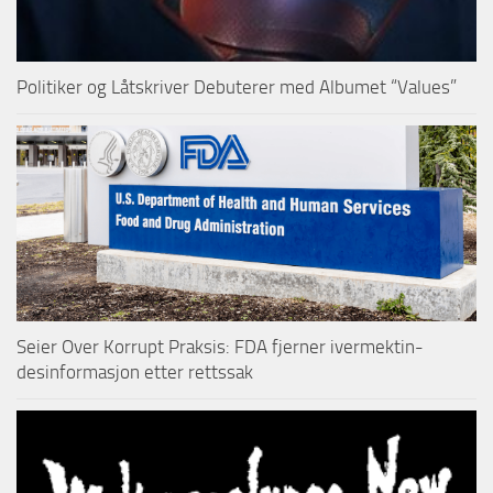
Politiker og Låtskriver Debuterer med Albumet “Values”
Seier Over Korrupt Praksis: FDA fjerner ivermektin-
desinformasjon etter rettssak