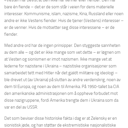
bare én fiende – det er de som står i veien for dens materielle
interesser. Kommunisme, islam, nazisme, Kina, Russland eller noen
andre er ikke Vestens fiender. Hvis de tjener (Vestens) interesser –
er de venner. Hvis de motsetter seg disse interessene – er de
fiender.
Med andre ord har de ingen prinsipper. Den styggeste sannheten
av dem alle – og det er ikke mange som vet dette – er løgnen om
at Vesten og sionismen er imot nazismen. Ikke mange vet at
lederne for nazistene i Ukraina – nazistiske organisasjoner som
samarbeidet tett med Hitler når det gjaldt militære og ideologi –
ble drevet ut (av Ukraina) på slutten av andre verdenskrig, noen av
dem til Europa, og noen av dem til Amerika. På 1950-tallet ba CIA
den amerikanske administrasjonen om å oppheve forbudet mot
disse nazigruppene, fordi Amerika trengte dem i Ukraina som da
var en del av USSR.
Det som beviser disse historiske fakta i dag er at Zelensky er en
sionistisk jøde, og han støtter de ekstremistiske nasjonalistiske