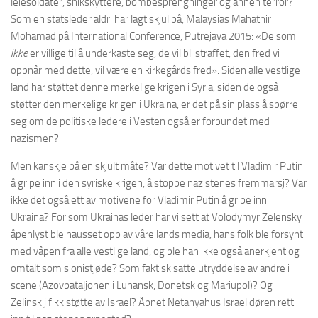
leiesoldater, snikskyttere, bombesprengninger og annen terror?
Som en statsleder aldri har lagt skjul på, Malaysias Mahathir
Mohamad på International Conference, Putrejaya 2015: «De som
ikke
er villige til å underkaste seg, de vil bli straffet, den fred vi
oppnår med dette, vil være en kirkegårds fred». Siden alle vestlige
land har støttet denne merkelige krigen i Syria, siden de også
støtter den merkelige krigen i Ukraina, er det på sin plass å spørre
seg om de politiske ledere i Vesten også er forbundet med
nazismen?
Men kanskje på en skjult måte? Var dette motivet til Vladimir Putin
å gripe inn i den syriske krigen, å stoppe nazistenes fremmarsj? Var
ikke det også ett av motivene for Vladimir Putin å gripe inn i
Ukraina? For som Ukrainas leder har vi sett at Volodymyr Zelensky
åpenlyst ble hausset opp av våre lands media, hans folk ble forsynt
med våpen fra alle vestlige land, og ble han ikke også anerkjent og
omtalt som sionistjøde? Som faktisk satte utryddelse av andre i
scene (Azovbataljonen i Luhansk, Donetsk og Mariupol)? Og
Zelinskij fikk støtte av Israel? Åpnet Netanyahus Israel døren rett