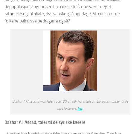
depopulasjons-agendaen har i disse to årene vært meget
raffinerte og intrikate, dvs vanskelig å oppdage. Sto de samme
folkene bak disse bedragene også?
Bashar Al-Assad, Syrias leder i over 20 år, hør hans tale om Europas nazister til de
syriske lærere,
her
.
Bashar Al-Assad, taler til de syriske lærere
:
«Vesten har bevist at den ikke har venner eller fiender. Den har