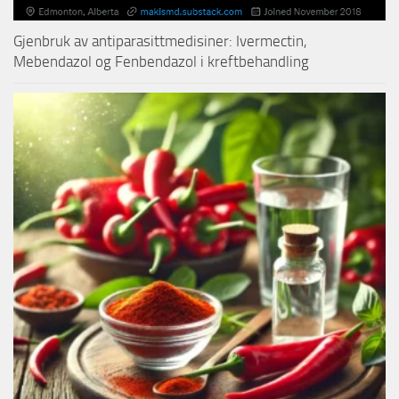
Gjenbruk av antiparasittmedisiner: Ivermectin,
Mebendazol og Fenbendazol i kreftbehandling