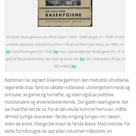
At boken Rasehygiene av Jon Alfred Mjøen (1860-1939) ble gitt ut i 1938 i Andre
utvidete utgave kan tyde på et publikum i Norge på flere tusen lesere, om Mjøen, les
her
, hans Rasehygiene fra 1938,
her
, hans opprinnelige bok Racehygiene, fra 1914
også på Nasjonalbiblioteket, kan leses og lastes ned,
her
. Om rasehygiene i Norge, på
NB, artikkel,
her
.
Nazismen har jeg lært å kjenne gjennom den metodisk utryddelse,
regelrette drap, først av såkalte nyttesløse, utviklingshemmede og
sinnsyke, av gamle og homefile, og siden også av politiske
motstandere og annerledestenkende. Det gjaldt rasehygiene, det
var ihvertfall det de sa. For at den skulle komme fremover, måtte
de
med synlige skavanker i første omgang tvinges inn i døden,
siden de andre. Mange ble drept de første årene. Med metode. For
dette formål bygde de opp etter industriell målestokk, en