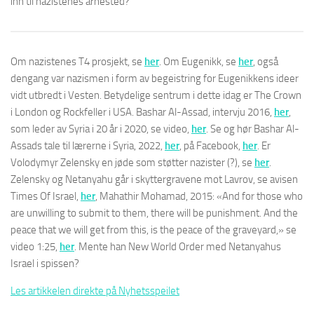
inn til nazistenes arnested?
Om nazistenes T4 prosjekt, se
her
. Om Eugenikk, se
her
, også
dengang var nazismen i form av begeistring for Eugenikkens ideer
vidt utbredt i Vesten. Betydelige sentrum i dette idag er The Crown
i London og Rockfeller i USA. Bashar Al-Assad, intervju 2016,
her
,
som leder av Syria i 20 år i 2020, se video,
her
. Se og hør Bashar Al-
Assads tale til lærerne i Syria, 2022,
her
, på Facebook,
her
. Er
Volodymyr Zelensky en jøde som støtter nazister (?), se
her
.
Zelensky og Netanyahu går i skyttergravene mot Lavrov, se avisen
Times Of Israel,
her
, Mahathir Mohamad, 2015: «And for those who
are unwilling to submit to them, there will be punishment. And the
peace that we will get from this, is the peace of the graveyard,» se
video 1:25,
her
. Mente han New World Order med Netanyahus
Israel i spissen?
Les artikkelen direkte på Nyhetsspeilet