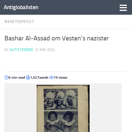
Antiglobalisten
NYHETSSPEILET
Bashar Al-Assad om Vesten’s nazister
BY
AUTO FEEDER
·
8. MAI 2022
6 min read
1,027words
19 views