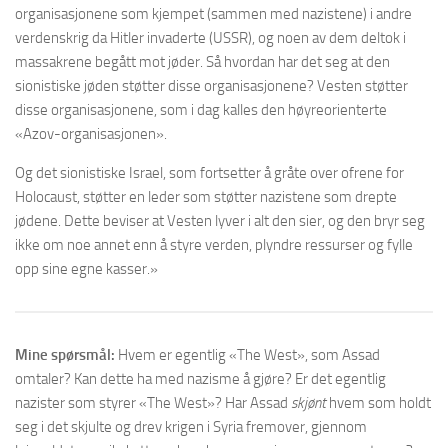
organisasjonene som kjempet (sammen med nazistene) i andre
verdenskrig da Hitler invaderte (USSR), og noen av dem deltok i
massakrene begått mot jøder. Så hvordan har det seg at den
sionistiske jøden støtter disse organisasjonene? Vesten støtter
disse organisasjonene, som i dag kalles den høyreorienterte
«Azov-organisasjonen».
Og det sionistiske Israel, som fortsetter å gråte over ofrene for
Holocaust, støtter en leder som støtter nazistene som drepte
jødene. Dette beviser at Vesten lyver i alt den sier, og den bryr seg
ikke om noe annet enn å styre verden, plyndre ressurser og fylle
opp sine egne kasser.»
Mine spørsmål:
Hvem er egentlig «The West», som Assad
omtaler? Kan dette ha med nazisme å gjøre? Er det egentlig
nazister som styrer «The West»? Har Assad
skjønt
hvem som holdt
seg i det skjulte og drev krigen i Syria fremover, gjennom