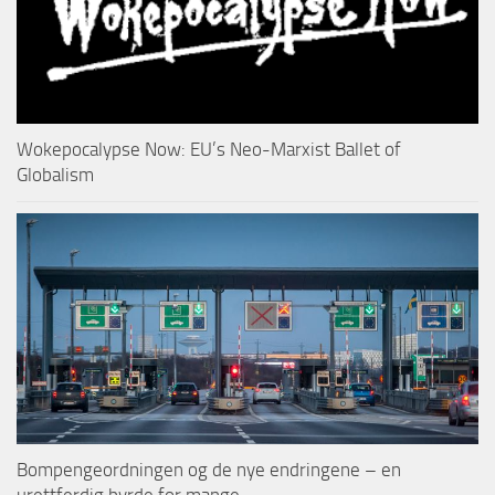
Wokepocalypse Now: EU’s Neo-Marxist Ballet of
Globalism
Bompengeordningen og de nye endringene – en
urettferdig byrde for mange