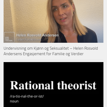
Undervisning om Kjønn og Seksualitet – Helen Rosvold
Andersens Engasjement for Familie og Verdier