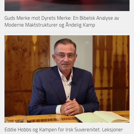
Guds Merke mot Dyrets Merke: En Bibelsk Analyse av
Moderne Maktstrukturer og Åndelig Kamp
Eddie Hobbs og Kampen for Irsk Suverenitet: Leksjoner