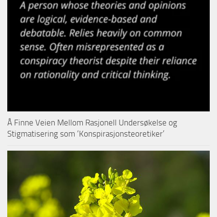
Å Finne Veien Mellom Rasjonell Undersøkelse og
Stigmatisering som ‘Konspirasjonsteoretiker’