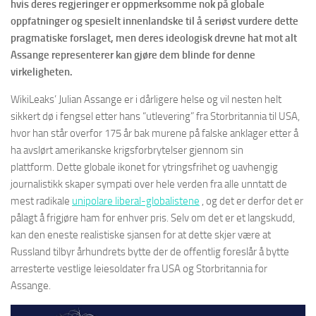
hvis deres regjeringer er oppmerksomme nok på globale
oppfatninger og spesielt innenlandske til å seriøst vurdere dette
pragmatiske forslaget, men deres ideologisk drevne hat mot alt
Assange representerer kan gjøre dem blinde for denne
virkeligheten.
WikiLeaks’ Julian Assange er i dårligere helse og vil nesten helt
sikkert dø i fengsel etter hans “utlevering” fra Storbritannia til USA,
hvor han står overfor 175 år bak murene på falske anklager etter å
ha avslørt amerikanske krigsforbrytelser gjennom sin
plattform. Dette globale ikonet for ytringsfrihet og uavhengig
journalistikk skaper sympati over hele verden fra alle unntatt de
mest radikale
unipolare liberal-globalistene
, og det er derfor det er
pålagt å frigjøre ham for enhver pris. Selv om det er et langskudd,
kan den eneste realistiske sjansen for at dette skjer være at
Russland tilbyr århundrets bytte der de offentlig foreslår å bytte
arresterte vestlige leiesoldater fra USA og Storbritannia for
Assange.