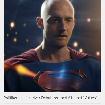
Politiker og Låtskriver Debuterer med Albumet “Values”