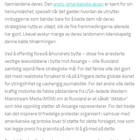
hjemlandene deres. Den
anglo-amerikanske aksen
er kjent for sin
hensynsløshet, spesielt når det gjelder hvordan de utnytter
innbyggerne som bønder bare for å kaste dem når deres
strategiske nytte er utløpt, slik de fire fremmedkrigerne allerede
har gjort. Likevel avskyr mange av deres landsmenn lidenskapelig
denne kalde tilnærmingen.
Ved å offentlig foreslå århundrets bytte – disse fire arresterte
vestlige leiesoldatene i bytte mot Assange – ville Russland
samtidig oppnå flere strategiske mål. For det første ville det gjort
det mest realistiske forsøket til nå på å frigjøre dette globale ikonet
for ytringsfrihet og uavhengig journalistikk. For det andre ville dette
kraftig motvirke de falske påstandene fra USA-ledede Western
Mainstream Media (MSM) om at Russland er et såkalt “diktatur”
som ikke oppriktig støtter alt Assange representerer. For det tredje
kan det inspirere til fredelige protester organisert i samsvar med
amerikanske og britiske lover til støtte for dette forslaget, noe som
kan legge press fra grasrota på dem til å gå med på dette.