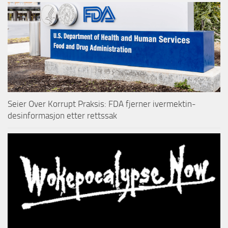
Seier Over Korrupt Praksis: FDA fjerner ivermektin-
desinformasjon etter rettssak