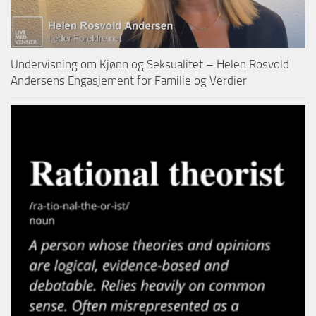
Undervisning om Kjønn og Seksualitet – Helen Rosvold
Andersens Engasjement for Familie og Verdier