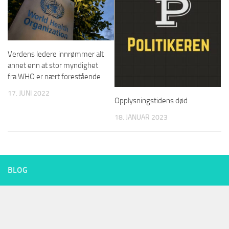
Verdens ledere innrømmer alt
annet enn at stor myndighet
fra WHO er nært forestående
17. JUNI 2022
Opplysningstidens død
18. JANUAR 2023
BLOG