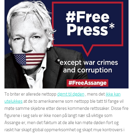
To briter er allerede nettopp
dømt til døden
, mens det
ikke kan
utelukkes
at de to amerikanerne som nettopp ble tatt til fange vil
møte samme skjebne etter deres kommende rettssaker. Disse fire
figurene i seg selv er ikke noen på langt nær så viktige som
Assange er, men det faktum at de alle kan møte døden fort og
raskt har skapt global oppmerksomhet og skapt mye kontrovers i