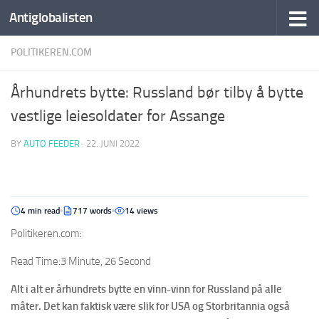
Antiglobalisten
POLITIKEREN.COM
Århundrets bytte: Russland bør tilby å bytte
vestlige leiesoldater for Assange
BY
AUTO FEEDER
·
22. JUNI 2022
4 min read
717 words
14 views
Politikeren.com:
Read Time:
3 Minute, 26 Second
Alt i alt er århundrets bytte en vinn-vinn for Russland på alle
måter. Det kan faktisk være slik for USA og Storbritannia også