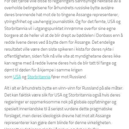
For det fjerde ville disse to regjeringers sannsynlige nektelse av å
overholde betingelsene for århundrets russiske bytte avsløre
deres brennende hat mot de to tingene Assange representerer,
ytringsfrihet og uavhengig journalistikk. Og for det femte, USA og
Storbritannia vil i utgangspunktet innrømme overfor sine egne
borgere at de heller vil at de blir drept av bøddelen i Donbass enn å
redde livene deres ved å bytte dem for Assange. Det endelige
resultatet ville være den siste spikeren i kista for deres rykte i
offentligheten, siden folk nå ville vite at myndighetene deres ikke
kan regne med å redde livene deres hvis de blir tatt til fange og
dømt til døden for å kjempe i samme krigen
som
USA
og
Storbritannia
fører mot Russland.
Alt i alt er århundrets bytte en vinn-vinn for Russland på alle måter.
Det kan faktisk være slik for USA og Storbritannia også hvis deres
regjeringer er oppmerksomme nok på globale oppfatninger og
spesielt innenlandske til å seriøst vurdere dette pragmatiske
forslaget, men deres ideologisk drevne hat mot alt Assange
representerer kan gjøre dem blinde for denne virkeligheten.