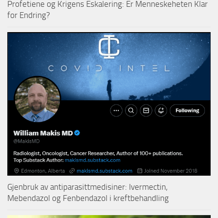
Profetiene og Krigens Eskalering: Er Menneskeheten Klar
for Endring?
Gjenbruk av antiparasittmedisiner: Ivermectin,
Mebendazol og Fenbendazol i kreftbehandling