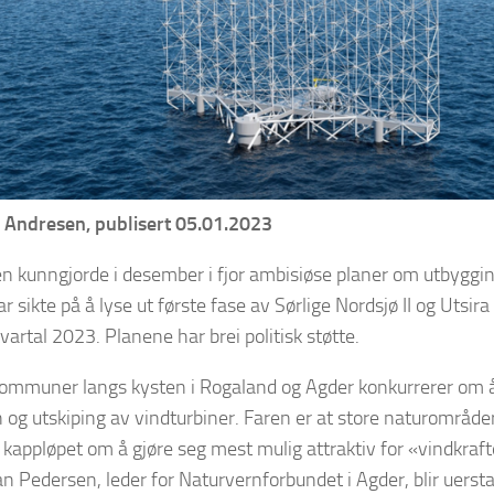
 Andresen, publisert 05.01.2023
n kunngjorde i desember i fjor ambisiøse planer om utbygging
ar sikte på å lyse ut første fase av Sørlige Nordsjø II og Utsi
vartal 2023. Planene har brei politisk støtte.
ommuner langs kysten i Rogaland og Agder konkurrerer om å 
 og utskiping av vindturbiner. Faren er at store naturområde
i kappløpet om å gjøre seg mest mulig attraktiv for «vindkraft
n Pedersen, leder for Naturvernforbundet i Agder, blir uerstat