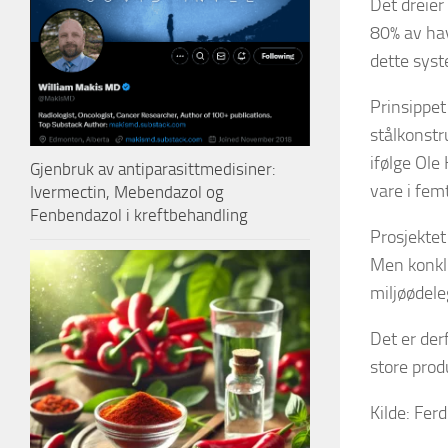
Det dreier
80% av hav
dette syste
Prinsippet
stålkonstr
ifølge Ole
Gjenbruk av antiparasittmedisiner:
vare i femt
Ivermectin, Mebendazol og
Fenbendazol i kreftbehandling
Prosjektet
Men konklu
miljøødeleg
Det er der
store prod
Kilde: Fer