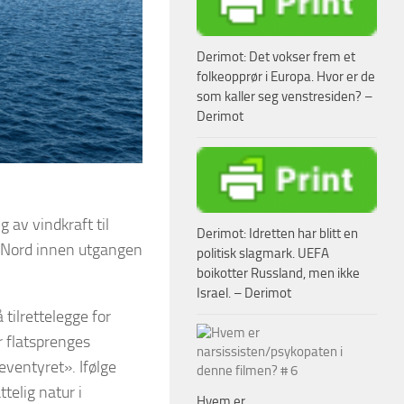
Derimot: Det vokser frem et
folkeopprør i Europa. Hvor er de
som kaller seg venstresiden? –
Derimot
 av vindkraft til
Derimot: Idretten har blitt en
ra Nord innen utgangen
politisk slagmark. UEFA
boikotter Russland, men ikke
Israel. – Derimot
tilrettelegge for
r flatsprenges
eventyret». Ifølge
telig natur i
Hvem er