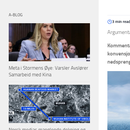
A-BLOG
3 min rea
Argumenta
Kommenta
konvensjo
nedsprengt
Meta i Stormens Øye: Varsler Avslører
Samarbeid med Kina
Norsk medias manglende dekning og