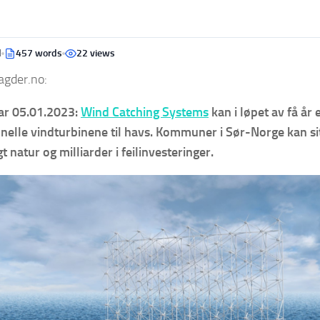
d
457 words
22 views
gder.no:
r 05.01.2023:
Wind Catching Systems
kan i løpet av få år 
nelle vindturbinene til havs. Kommuner i Sør-Norge kan si
 natur og milliarder i feilinvesteringer.