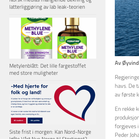
latterliggjøring av lab leak-teorien
Av Øyvind
Metylenblått: Det lille fargestoffet
med store muligheter
Regjeringe
havs. De t
av første k
En rekke k
produksjon
forgjeves 
Siste frist i morgen: Kan Nord-Norge
Peder Joha