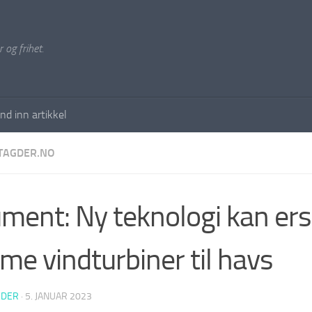
 og frihet.
nd inn artikkel
TAGDER.NO
ment: Ny teknologi kan ers
me vindturbiner til havs
EDER
·
5. JANUAR 2023