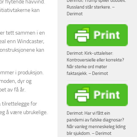
Derimot: Trump spiller dobbelt.
or flytende havvind.
Russland står sterkere. –
itiativtakerne kan
Derimot
ner tett sammen i en
real enn Windcaster,
lkonstruksjonene kan
Derimot: Kirk-uttalelser:
Kontroversielle eller korrekte?
Når sterke ord møter
kommer i produksjon.
faktasjekk. – Derimot
umoden, dyr og
et av få år.
tilrettelegge for
seg å være ubrukelige.
Derimot: Har vi fått ein
pandemi av falske diagnosar?
Når vanleg menneskeleg liding
blir sjukdom. – Derimot