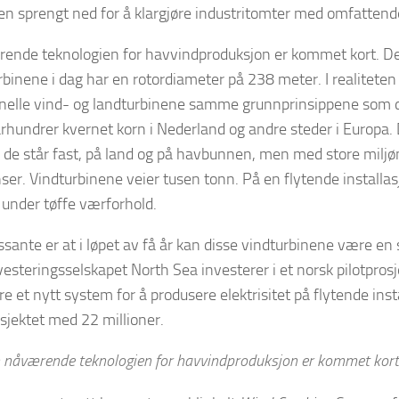
n sprengt ned for å klargjøre industritomter med omfattend
ende teknologien for havvindproduksjon er kommet kort. De
binene i dag har en rotordiameter på 238 meter. I realiteten 
nelle vind- og landturbinene samme grunnprinsippene som 
hundrer kvernet korn i Nederland og andre steder i Europa. 
s de står fast, på land og på havbunnen, men med store milj
er. Vindturbinene veier tusen tonn. På en flytende installasjo
under tøffe værforhold.
ssante er at i løpet av få år kan disse vindturbinene være en s
vesteringsselskapet North Sea investerer i et norsk pilotprosj
ere et nytt system for å produsere elektrisitet på flytende ins
osjektet med 22 millioner.
 nåværende teknologien for havvindproduksjon er kommet kort