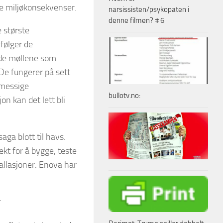
e miljøkonsekvenser.
narsissisten/psykopaten i
denne filmen? # 6
 største
følger de
de møllene som
De fungerer på sett
ømessige
bullotv.no:
n kan det lett bli
aga blott til havs.
ekt for å bygge, teste
tallasjoner. Enova har