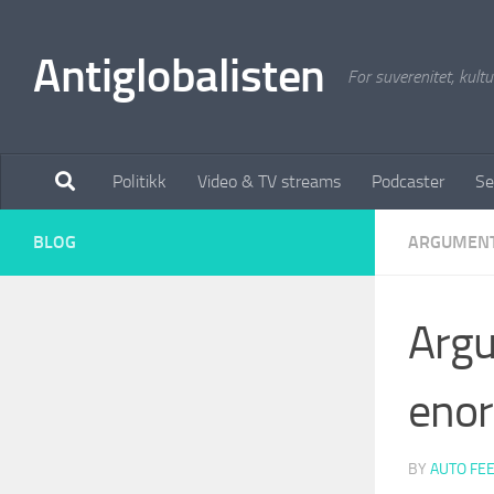
Antiglobalisten
For suverenitet, kultur
Politikk
Video & TV streams
Podcaster
Se
BLOG
ARGUMEN
Argu
enor
BY
AUTO FE