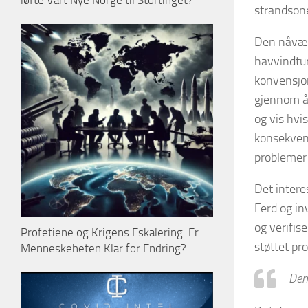
løfte Vårt Nye Norge til Stortinget?
strandsone
Den nåvær
havvindtur
konvensjo
gjennom år
og vis hvi
konsekvens
problemer 
Det intere
Ferd og in
og verifis
Profetiene og Krigens Eskalering: Er
støttet pr
Menneskeheten Klar for Endring?
Den