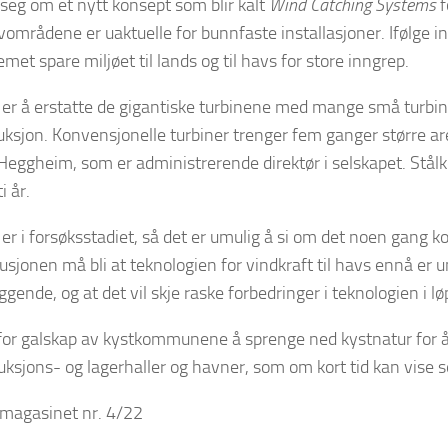
 seg om et nytt konsept som blir kalt
Wind Catching Systems
f
områdene er uaktuelle for bunnfaste installasjoner. Ifølge in
met spare miljøet til lands og til havs for store inngrep.
 er å erstatte de gigantiske turbinene med mange små turbi
uksjon. Konvensjonelle turbiner trenger fem ganger større a
 Heggheim, som er administrerende direktør i selskapet. Stå
i år.
 er i forsøksstadiet, så det er umulig å si om det noen gang 
sjonen må bli at teknologien for vindkraft til havs ennå er 
gende, og at det vil skje raske forbedringer i teknologien i løp
for galskap av kystkommunene å sprenge ned kystnatur for å 
uksjons- og lagerhaller og havner, som om kort tid kan vise 
dmagasinet nr. 4/22