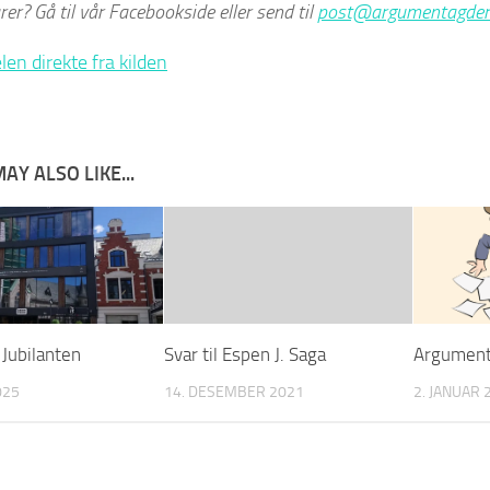
r? Gå til vår Facebookside eller send til
post@argumentagder
len direkte fra kilden
AY ALSO LIKE...
Jubilanten
Svar til Espen J. Saga
Argument
025
14. DESEMBER 2021
2. JANUAR 