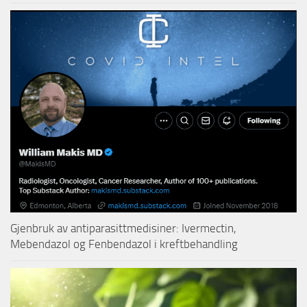
Gjenbruk av antiparasittmedisiner: Ivermectin,
Mebendazol og Fenbendazol i kreftbehandling