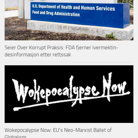
Seier Over Korrupt Praksis: FDA fjerner ivermektin-
desinformasjon etter rettssak
Wokepocalypse Now: EU’s Neo-Marxist Ballet of
Globalism