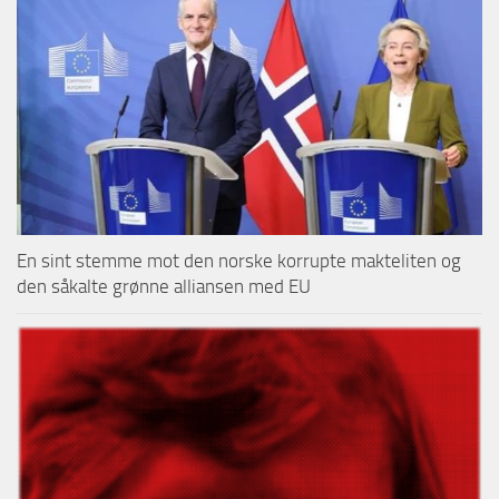
En sint stemme mot den norske korrupte makteliten og
den såkalte grønne alliansen med EU