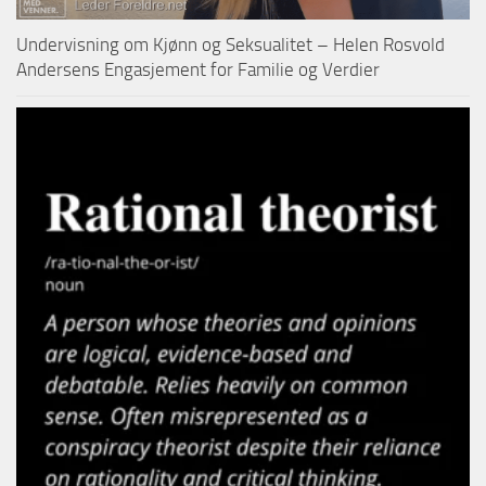
Undervisning om Kjønn og Seksualitet – Helen Rosvold
Andersens Engasjement for Familie og Verdier