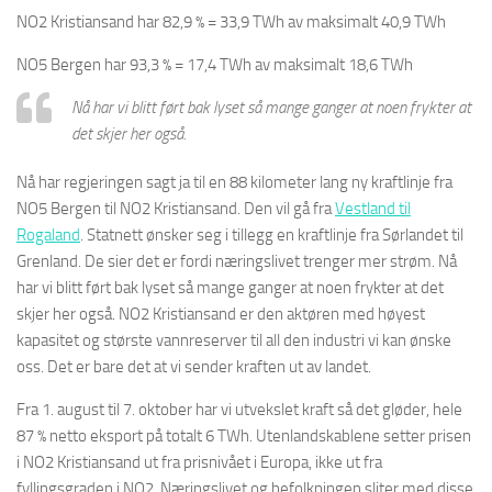
NO2 Kristiansand har 82,9 % = 33,9 TWh av maksimalt 40,9 TWh
NO5 Bergen har 93,3 % = 17,4 TWh av maksimalt 18,6 TWh
Nå har vi blitt ført bak lyset så mange ganger at noen frykter at
det skjer her også.
Nå har regjeringen sagt ja til en 88 kilometer lang ny kraftlinje fra
NO5 Bergen til NO2 Kristiansand. Den vil gå fra
Vestland til
Rogaland
. Statnett ønsker seg i tillegg en kraftlinje fra Sørlandet til
Grenland. De sier det er fordi næringslivet trenger mer strøm. Nå
har vi blitt ført bak lyset så mange ganger at noen frykter at det
skjer her også. NO2 Kristiansand er den aktøren med høyest
kapasitet og største vannreserver til all den industri vi kan ønske
oss. Det er bare det at vi sender kraften ut av landet.
Fra 1. august til 7. oktober har vi utvekslet kraft så det gløder, hele
87 % netto eksport på totalt 6 TWh. Utenlandskablene setter prisen
i NO2 Kristiansand ut fra prisnivået i Europa, ikke ut fra
fyllingsgraden i NO2. Næringslivet og befolkningen sliter med disse