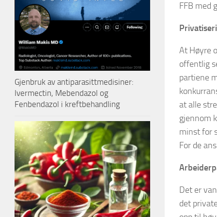
FFB med g
Privatiser
At Høyre o
offentlig 
partiene m
Gjenbruk av antiparasittmedisiner:
konkurrans
Ivermectin, Mebendazol og
at alle st
Fenbendazol i kreftbehandling
gjennom ko
minst for 
For de ans
Arbeiderpa
Det er van
det privat
opp til hø