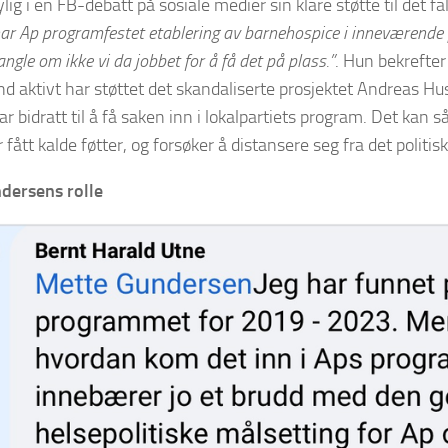
lig i en FB-debatt på sosiale medier sin klare støtte til det fal
har Ap programfestet etablering av barnehospice i inneværende p
ngle om ikke vi da jobbet for å få det på plass.”
. Hun bekrefter
nd aktivt har støttet det skandaliserte prosjektet Andreas H
ar bidratt til å få saken inn i lokalpartiets program. Det kan 
fått kalde føtter, og forsøker å distansere seg fra det politis
dersens rolle