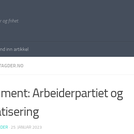
 og frihet.
nd inn artikkel
TAGDER.NO
ment: Arbeiderpartiet og
atisering
EDER
·
25. JANUAR 2023