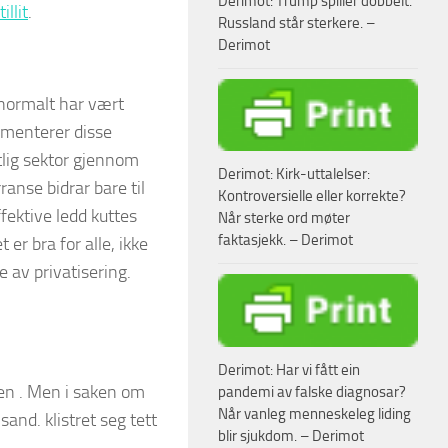
Derimot: Trump spiller dobbelt.
illit
.
Russland står sterkere. –
Derimot
 normalt har vært
gumenterer disse
tlig sektor gjennom
Derimot: Kirk-uttalelser:
ranse bidrar bare til
Kontroversielle eller korrekte?
fektive ledd kuttes
Når sterke ord møter
faktasjekk. – Derimot
er bra for alle, ikke
 av privatisering.
Derimot: Har vi fått ein
ken . Men i saken om
pandemi av falske diagnosar?
Når vanleg menneskeleg liding
sand. klistret seg tett
blir sjukdom. – Derimot