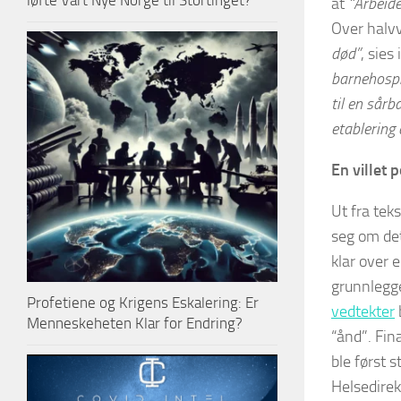
løfte Vårt Nye Norge til Stortinget?
at
“Arbeide
Over halvv
død”
, sies
barnehospi
til en sårb
etablering 
En villet p
Ut fra tek
seg om det
klar over 
grunnlegg
Profetiene og Krigens Eskalering: Er
vedtekter
Menneskeheten Klar for Endring?
“ånd”. Fin
ble først 
Helsedirek