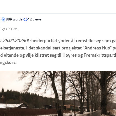
d
889 words
12 views
gder.no:
 25.01.2023:
Arbeiderpartiet ynder å fremstille seg som ga
helsetjeneste. I det skandalisert prosjektet “Andreas Hus” 
d vitende og vilje klistret seg til Høyres og Fremskrittspart
ingskurs.