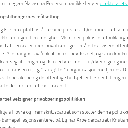
runnlegger Natascha Pedersen har ikke lenger
direktoratets t
ingstilhengernes målsetting
g FrP er opptatt av å fremme private aktører innen det som
sektor er ingen hemmelighet. Men i den politiske retorikk ar
ed at hensikten med privatiseringen er å effektivisere offen
e. Alle har godt av å bli utfordret hevdes det, og sunn konkur
rekker seg litt lenger og dermed yter mer. Unødvendige og inef
nkurransen ut, og “daukjøttet” i organisasjonene fjernes. Det 
skattebetalerne og de offentlige budsjetter hevder tilhengerne
atte derimot er det mer usikkert.
rtiet velsigner privatiseringspolitikken
ligvis Høyre og Fremskrittspartiet som støtter denne politik
e barnepalliasjonssenteret på Eg har Arbeiderpartiet i Kristian
yresiden.