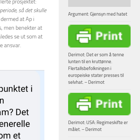
lerte prosjektet:
eriode, så det skulle
Argument: Gjensyn med hatet
 dermed at Ap i
us, men benekter at
således se ut som at
ke ansvar.
Derimot: Det er som å tenne
lunten til en kruttønne.
Flertallsbefolkningen i
europeiske stater presses til
selvhat. – Derimot
Derimot: USA: Regimeskifte er
målet. – Derimot