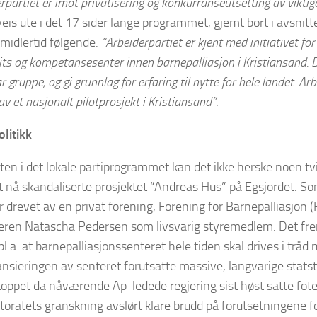
rpartiet er imot privatisering og konkurranseutsetting av viktig
eis ute i det 17 sider lange programmet, gjemt bort i avsnitt
 imidlertid følgende:
“Arbeiderpartiet er kjent med initiativet for
ts og kompetansesenter innen barnepalliasjon i Kristiansand. De
ar gruppe, og gi grunnlag for erfaring til nytte for hele landet. Ar
av et nasjonalt pilotprosjekt i Kristiansand”
.
olitikk
sten i det lokale partiprogrammet kan det ikke herske noen tvi
 nå skandaliserte prosjektet “Andreas Hus” på Egsjordet. So
er drevet av en privat forening, Forening for Barnepalliasjon 
eren Natascha Pedersen som livsvarig styremedlem. Det fr
bl.a. at barnepalliasjonssenteret hele tiden skal drives i trå
ansieringen av senteret forutsatte massive, langvarige statst
stoppet da nåværende Ap-ledede regjering sist høst satte fot
toratets granskning avslørt klare brudd på forutsetningene f