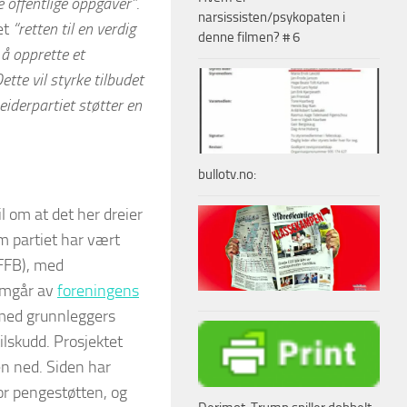
e offentlige oppgaver”
.
narsissisten/psykopaten i
et
“retten til en verdig
denne filmen? # 6
 å opprette et
tte vil styrke tilbudet
beiderpartiet støtter en
bullotv.no:
l om at det her dreier
m partiet har vært
(FFB), med
emgår av
foreningens
d med grunnleggers
ilskudd. Prosjektet
en ned. Siden har
or pengestøtten, og