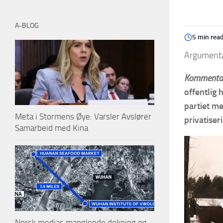
A-BLOG
5 min rea
Argumenta
Kommentar
offentlig 
partiet me
Meta i Stormens Øye: Varsler Avslører
privatiser
Samarbeid med Kina
Norsk medias manglende dekning og