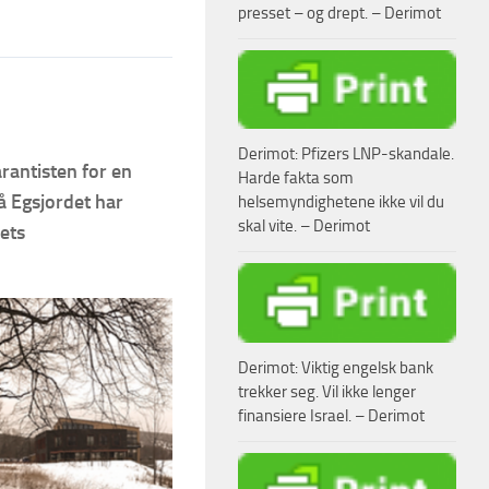
presset – og drept. – Derimot
Derimot: Pfizers LNP-skandale.
rantisten for en
Harde fakta som
på Egsjordet har
helsemyndighetene ikke vil du
skal vite. – Derimot
iets
Derimot: Viktig engelsk bank
trekker seg. Vil ikke lenger
finansiere Israel. – Derimot