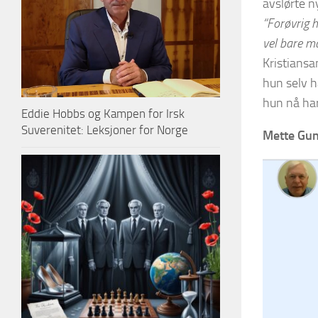
avslørte ny
“Forøvrig 
vel bare ma
Kristiansa
hun selv h
hun nå har 
Eddie Hobbs og Kampen for Irsk
Suverenitet: Leksjoner for Norge
Mette Gun