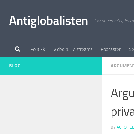
Antiglobalisten
For suverenitet, kultur
Politikk
Video & TV streams
Podcaster
Se
BLOG
ARGUMEN
Argu
priv
BY
AUTO FE