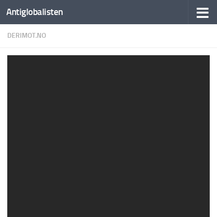
Antiglobalisten
DERIMOT.NO
Vanntette skott mellom Big Pharma og EU-
ledelsen? Tvert imot er det svært nært som
med “ræven og skjorta”.
BY
AUTO FEEDER
·
8. MARS 2022
2 min read
304 words
42 views
Politikeren
18. February 2022
EU-ombudskvinne
Emily O’Reilly har anklaget
EU-kommisjonens
president Ursula von der Leyen for “feiladministrasjon” og ber