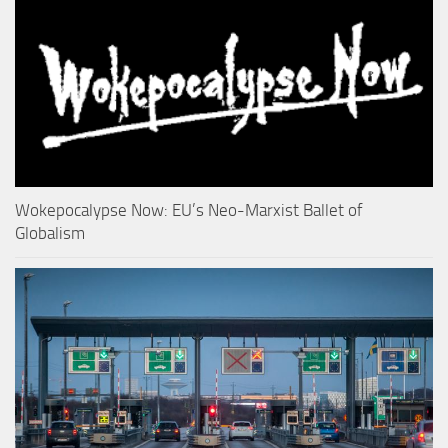
Wokepocalypse Now: EU’s Neo-Marxist Ballet of
Globalism