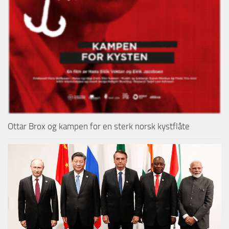
Ottar Brox og kampen for en sterk norsk kystflåte