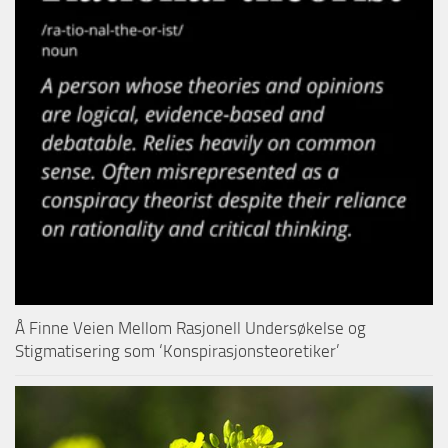
Å Finne Veien Mellom Rasjonell Undersøkelse og
Stigmatisering som ‘Konspirasjonsteoretiker’