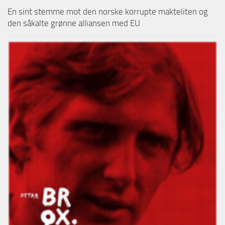
En sint stemme mot den norske korrupte makteliten og
den såkalte grønne alliansen med EU