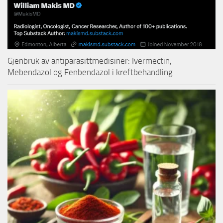
Gjenbruk av antiparasittmedisiner: Ivermectin,
Mebendazol og Fenbendazol i kreftbehandling