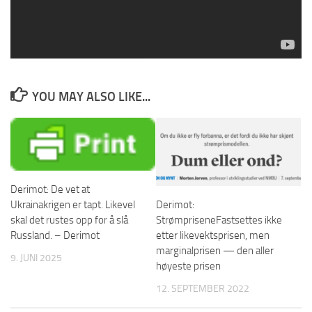
Les artikkelen direkte på derimot.no
YOU MAY ALSO LIKE...
Derimot: De vet at
Ukrainakrigen er tapt. Likevel
Derimot:
skal det rustes opp for å slå
StrømpriseneFastsettes ikke
Russland. – Derimot
etter likevektsprisen, men
marginalprisen — den aller
9. JUNI 2025
høyeste prisen
12. SEPTEMBER 2022