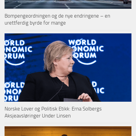
Bompengeordningen og de nye endringene – en
urettferdig byrde for mange
Norske Lover og Politisk Etikk: Erna Solbergs
Aksjeavsløringer Under Linsen