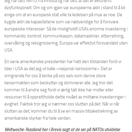
Jeg har sett NATO fra innsida og har sett at det er ekstremt
dysfunksjonelt. Om og om igjen var europeerne aldri i stand til å bli
enige om at en europeisk stat ville ta ledelsen på mye av noe. De
bygde aldri de kapasitetene som var nødvendige for å forsvare
europeiske interesser. Så de misligholdt USAs enorme investering i
kommando, kontroll, kommunikasjon, datamaskiner, etterretning,
overvåking og rekognosering. Europa var effektivt forsvarsløst uten
USA.
En serie amerikanske presidenter har hatt den tilstanden fordi vi
lider i USA av det jeg vil kalle «nasjonal narsissisme». Det er
smigrende for oss å tenke på oss selv som denne store
keisermakten som beskytter og dominerer alle. Jeg tror det
kommer til å endre seg fordi vi ærlig talt ikke har midler eller
ressurser til å opprettholde dette nivået av militære investeringer i
evighet. Faktisk tror jeg vi nærmer oss slutten på det. Når vi når
slutten av det, kommer du til å se en massiv tilbaketrekning av
amerikanske styrker fra hele verden.
Weltwoche: Russland har i årevis sagt at de ser på NATOs utvidelse