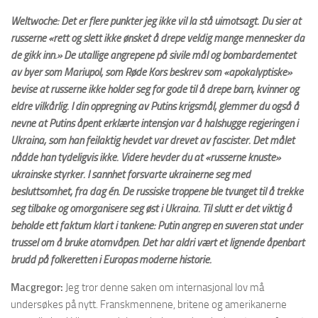
Weltwoche: Det er flere punkter jeg ikke vil la stå uimotsagt. Du sier at
russerne «rett og slett ikke ønsket å drepe veldig mange mennesker da
de gikk inn.» De utallige angrepene på sivile mål og bombardementet
av byer som Mariupol, som Røde Kors beskrev som «apokalyptiske»
bevise at russerne ikke holder seg for gode til å drepe barn, kvinner og
eldre vilkårlig. I din oppregning av Putins krigsmål, glemmer du også å
nevne at Putins åpent erklærte intensjon var å halshugge regjeringen i
Ukraina, som han feilaktig hevdet var drevet av fascister. Det målet
nådde han tydeligvis ikke. Videre hevder du at «russerne knuste»
ukrainske styrker. I sannhet forsvarte ukrainerne seg med
besluttsomhet, fra dag én. De russiske troppene ble tvunget til å trekke
seg tilbake og omorganisere seg øst i Ukraina. Til slutt er det viktig å
beholde ett faktum klart i tankene: Putin angrep en suveren stat under
trussel om å bruke atomvåpen. Det har aldri vært et lignende åpenbart
brudd på folkeretten i Europas moderne historie.
Macgregor:
Jeg tror denne saken om internasjonal lov må
undersøkes på nytt. Franskmennene, britene og amerikanerne