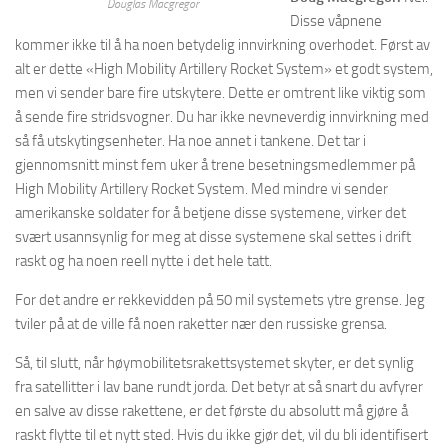
Douglas Macgregor
Disse våpnene
kommer ikke til å ha noen betydelig innvirkning overhodet. Først av
alt er dette «High Mobility Artillery Rocket System» et godt system,
men vi sender bare fire utskytere. Dette er omtrent like viktig som
å sende fire stridsvogner. Du har ikke nevneverdig innvirkning med
så få utskytingsenheter. Ha noe annet i tankene. Det tar i
gjennomsnitt minst fem uker å trene besetningsmedlemmer på
High Mobility Artillery Rocket System. Med mindre vi sender
amerikanske soldater for å betjene disse systemene, virker det
svært usannsynlig for meg at disse systemene skal settes i drift
raskt og ha noen reell nytte i det hele tatt.
For det andre er rekkevidden på 50 mil systemets ytre grense. Jeg
tviler på at de ville få noen raketter nær den russiske grensa.
Så, til slutt, når høymobilitetsrakettsystemet skyter, er det synlig
fra satellitter i lav bane rundt jorda. Det betyr at så snart du avfyrer
en salve av disse rakettene, er det første du absolutt må gjøre å
raskt flytte til et nytt sted. Hvis du ikke gjør det, vil du bli identifisert