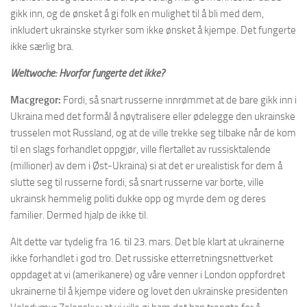
gikk inn, og de ønsket å gi folk en mulighet til å bli med dem,
inkludert ukrainske styrker som ikke ønsket å kjempe. Det fungerte
ikke særlig bra.
Weltwoche: Hvorfor fungerte det ikke?
Macgregor:
Fordi, så snart russerne innrømmet at de bare gikk inn i
Ukraina med det formål å nøytralisere eller ødelegge den ukrainske
trusselen mot Russland, og at de ville trekke seg tilbake når de kom
til en slags forhandlet oppgjør, ville flertallet av russisktalende
(millioner) av dem i Øst-Ukraina) si at det er urealistisk for dem å
slutte seg til russerne fordi, så snart russerne var borte, ville
ukrainsk hemmelig politi dukke opp og myrde dem og deres
familier. Dermed hjalp de ikke til.
Alt dette var tydelig fra 16. til 23. mars. Det ble klart at ukrainerne
ikke forhandlet i god tro. Det russiske etterretningsnettverket
oppdaget at vi (amerikanere) og våre venner i London oppfordret
ukrainerne til å kjempe videre og lovet den ukrainske presidenten