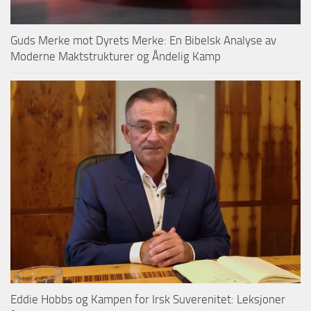
Guds Merke mot Dyrets Merke: En Bibelsk Analyse av
Moderne Maktstrukturer og Åndelig Kamp
Eddie Hobbs og Kampen for Irsk Suverenitet: Leksjoner