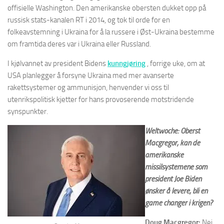
offisielle Washington. Den amerikanske obersten dukket opp på
russisk stats-kanalen RT i 2014, og tok til orde for en
folkeavstemning i Ukraina for å la russere i Øst-Ukraina bestemme
om framtida deres var i Ukraina eller Russland.
I kjølvannet av president Bidens
kunngjøring
, forrige uke, om at
USA planlegger å forsyne Ukraina med mer avanserte
rakettsystemer og ammunisjon, henvender vi oss til
utenrikspolitisk kjetter for hans provoserende motstridende
synspunkter.
Weltwoche: Oberst
Macgregor, kan de
amerikanske
missilsystemene som
president Joe Biden
ønsker å levere, bli en
game changer i krigen?
Doug Macgregor:
Nei.