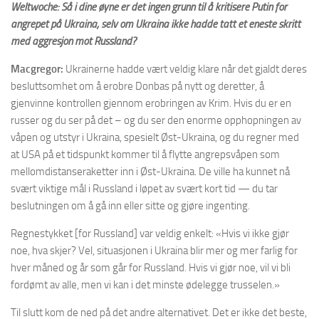
Weltwoche: Så i dine øyne er det ingen grunn til å kritisere Putin for
angrepet på Ukraina, selv om Ukraina ikke hadde tatt et eneste skritt
med aggresjon mot Russland?
Macgregor:
Ukrainerne hadde vært veldig klare når det gjaldt deres
besluttsomhet om å erobre Donbas på nytt og deretter, å
gjenvinne kontrollen gjennom erobringen av Krim. Hvis du er en
russer og du ser på det – og du ser den enorme opphopningen av
våpen og utstyr i Ukraina, spesielt Øst-Ukraina, og du regner med
at USA på et tidspunkt kommer til å flytte angrepsvåpen som
mellomdistanseraketter inn i Øst-Ukraina. De ville ha kunnet nå
svært viktige mål i Russland i løpet av svært kort tid — du tar
beslutningen om å gå inn eller sitte og gjøre ingenting.
Regnestykket [for Russland] var veldig enkelt: «Hvis vi ikke gjør
noe, hva skjer? Vel, situasjonen i Ukraina blir mer og mer farlig for
hver måned og år som går for Russland. Hvis vi gjør noe, vil vi bli
fordømt av alle, men vi kan i det minste ødelegge trusselen.»
Til slutt kom de ned på det andre alternativet. Det er ikke det beste,