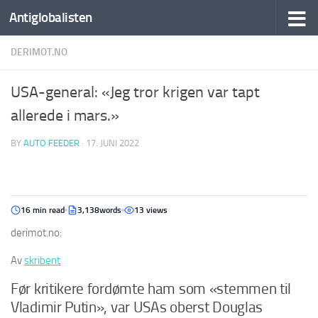
Antiglobalisten
DERIMOT.NO
USA-general: «Jeg tror krigen var tapt
allerede i mars.»
BY
AUTO FEEDER
·
17. JUNI 2022
16 min read
3,138words
13 views
derimot.no:
Av
skribent
Før kritikere fordømte ham som «stemmen til
Vladimir Putin», var USAs oberst Douglas