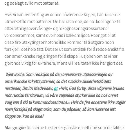
og ødelagt av ild mot batteriet.
Hvis vi har lært én ting av denne nåværende krigen, har russerne
utmerket ild mot batterier. De har radarene, de har koblingene til
etterretningsovervåkings- og rekognoseringsressursene i
verdensrommet, samt overhead i bakkemiljøet. Poenget er at
disse fire utskytingsenhetene ikke kommer til å utgjøre noen
forskjell i det hele tatt. Det ser ut som et tiltak for å redde ansikt fra
den amerikanske regjeringen for å skape illusjonen om at vi har
gjort noe viktig for ukrainere, mens vi i realiteten ikke har gjort det.
Weltwoche: Som reaksjon på den annonserte utplasseringen av
amerikanske rakettsystemer, sa det russiske sikkerhetsrådets
nestleder, Dmitri Medvedev,
at
«hvis, Gud forby, disse våpnene brukes
mot russisk territorium, vil våre væpnede styrker ikke ha noe annet
valg enn å slå til kommandosentrene.» Hvis de fire enhetene ikke utgjør
noen forskjell på slagmarka, som du påpeker, så kan russerne lett
slappe av, kan de ikke?
Macgregor:
Russerne forsterker ganske enkelt noe som de faktisk