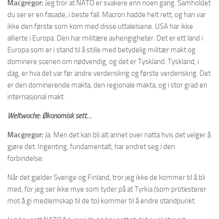
Macgregor:
Jeg tror at NATO er svakere enn noen gang. Samholdet
du ser er en fasade, i beste fall. Macron hadde helt rett, og han var
ikke den første som kom med disse uttalelsene. USA har ikke
allierte i Europa. Den har militære avhengigheter. Det er ett land i
Europa som er i stand til å stille med betydelig militær makt og
dominere scenen om nødvendig, og det er Tyskland. Tyskland, i
dag, er hva det var før andre verdenskrig og første verdenskrig. Det
er den dominerende makta, den regionale makta, og i stor grad en
internasjonal makt.
Weltwoche: Økonomisk sett…
Macgregor:
Ja. Men det kan bli alt annet over natta hvis det velger å
gjøre det. Ingenting, fundamentalt, har endret seg i den
forbindelse.
Når det gjelder Sverige og Finland, tror jeg ikke de kommer til å bli
med, for jeg ser ikke mye som tyder på at Tyrkia (som protesterer
mot å gi medlemskap til de to) kommer til å endre standpunkt.