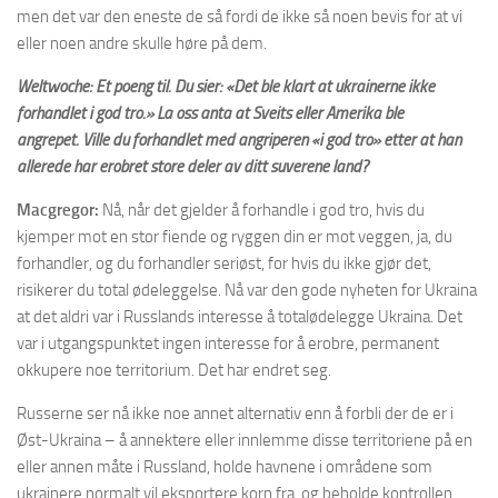
men det var den eneste de så fordi de ikke så noen bevis for at vi
eller noen andre skulle høre på dem.
Weltwoche: Et poeng til. Du sier: «Det ble klart at ukrainerne ikke
forhandlet i god tro.» La oss anta at Sveits eller Amerika ble
angrepet. Ville du forhandlet med angriperen «i god tro» etter at han
allerede har erobret store deler av ditt suverene land?
Macgregor:
Nå, når det gjelder å forhandle i god tro, hvis du
kjemper mot en stor fiende og ryggen din er mot veggen, ja, du
forhandler, og du forhandler seriøst, for hvis du ikke gjør det,
risikerer du total ødeleggelse. Nå var den gode nyheten for Ukraina
at det aldri var i Russlands interesse å totalødelegge Ukraina. Det
var i utgangspunktet ingen interesse for å erobre, permanent
okkupere noe territorium. Det har endret seg.
Russerne ser nå ikke noe annet alternativ enn å forbli der de er i
Øst-Ukraina – å annektere eller innlemme disse territoriene på en
eller annen måte i Russland, holde havnene i områdene som
ukrainere normalt vil eksportere korn fra, og beholde kontrollen