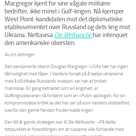
Macgregor kjent for sine vågale militære
bedrifter, ikke minst i Gulf-krigen. Nå kjemper
West Point-kandidaten mot det diplomatiske
etablissementet over Russland og dets krig mot
Ukraina. Nettavisa
Die Weltwoche
har intervjuet
den amerikanske obersten.
Av Urs Gehringer.
Den pensjonerte oberst Douglas Macgregor i USAs hær har ingen
tålmodighet med tåper. I Vestens forsøk på å hjelpe ukrainerne
med å slå tilbake Russlands invasjon, ser han et broket
mannskap. En gang betraktet som en krigshelt, er
Gulfkrigsveteranen nå fordømt som en «Putin-apologet» for sin
kompromissløse kritikk av det han ser på som Vestens dobbelthet
overfor den gamle fienden fra den kalde krigen.
Den 69 år gamle strategen sier til
Die Weltwoche
: «På dette
tidspunktet er forestillingen om at russerne ville forhandle med