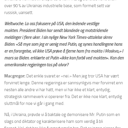
over 90 % av Ukrainas industrielle base, som formelt sett var
russisk, uansett.
Weltwoche: La oss fokusere på USA, den ledende vestlige
makten. President Biden har sendt blandede og motstridende
meldinger i flere uker. I sin nylige New York Times-uttalelse skrev
Biden: «Så mye som jeg er uenig med Putin, og synes handlingene hans
er en forargelse, vil ikke USA prøve å fjerne ham fra makta i Moskva,» I
mars sa Biden. erklærte at Putin «ikke kan forbli ved makten». Kan den
amerikanske regjeringen tas på alvor?
Macgregor:
Det enkle svaret er «nei.» Men jeg tror USA har vært
forvirret lenge. Denne regjeringa er sannsynligvis mer forvirret enn
nesten alle andre vi har hatt, men vi har ikke et klart, entydig,
strategisk rammeverk vi opererer fra. Det er ikke noe klart, entydig
sluttmål for noe vi går i gang med.
Nå, i Ukraina, prøvde vi å baktale og demonisere Mr. Putin som en
slags ond diktator og karakterisere ham som verdig å bli