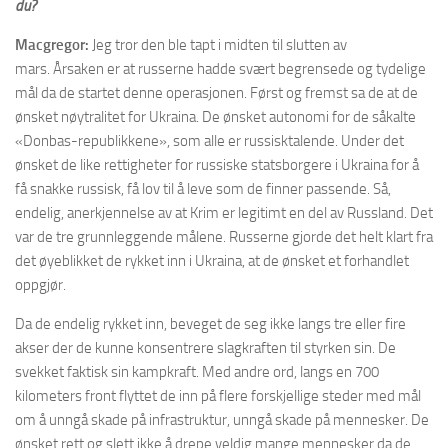
du?
Macgregor:
Jeg tror den ble tapt i midten til slutten av
mars. Årsaken er at russerne hadde svært begrensede og tydelige
mål da de startet denne operasjonen. Først og fremst sa de at de
ønsket nøytralitet for Ukraina. De ønsket autonomi for de såkalte
«Donbas-republikkene», som alle er russisktalende. Under det
ønsket de like rettigheter for russiske statsborgere i Ukraina for å
få snakke russisk, få lov til å leve som de finner passende. Så,
endelig, anerkjennelse av at Krim er legitimt en del av Russland. Det
var de tre grunnleggende målene. Russerne gjorde det helt klart fra
det øyeblikket de rykket inn i Ukraina, at de ønsket et forhandlet
oppgjør.
Da de endelig rykket inn, beveget de seg ikke langs tre eller fire
akser der de kunne konsentrere slagkraften til styrken sin. De
svekket faktisk sin kampkraft. Med andre ord, langs en 700
kilometers front flyttet de inn på flere forskjellige steder med mål
om å unngå skade på infrastruktur, unngå skade på mennesker. De
ønsket rett og slett ikke å drepe veldig mange mennesker da de