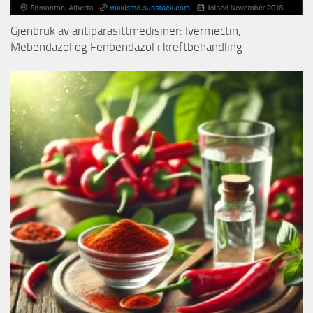
Gjenbruk av antiparasittmedisiner: Ivermectin,
Mebendazol og Fenbendazol i kreftbehandling