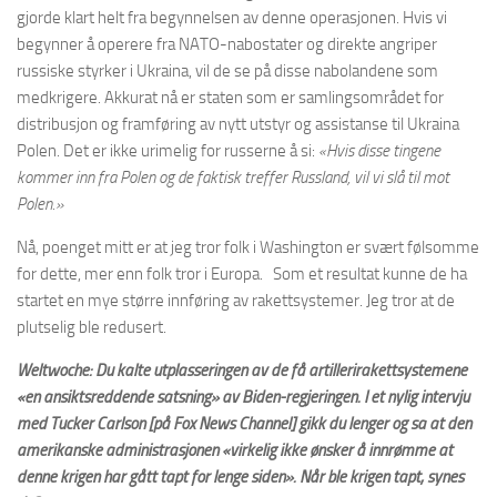
gjorde klart helt fra begynnelsen av denne operasjonen. Hvis vi
begynner å operere fra NATO-nabostater og direkte angriper
russiske styrker i Ukraina, vil de se på disse nabolandene som
medkrigere. Akkurat nå er staten som er samlingsområdet for
distribusjon og framføring av nytt utstyr og assistanse til Ukraina
Polen. Det er ikke urimelig for russerne å si:
«Hvis disse tingene
kommer inn fra Polen og de faktisk treffer Russland, vil vi slå til mot
Polen.»
Nå, poenget mitt er at jeg tror folk i Washington er svært følsomme
for dette, mer enn folk tror i Europa. Som et resultat kunne de ha
startet en mye større innføring av rakettsystemer. Jeg tror at de
plutselig ble redusert.
Weltwoche: Du kalte utplasseringen av de få artillerirakettsystemene
«en ansiktsreddende satsning» av Biden-regjeringen. I et nylig intervju
med Tucker Carlson [på Fox News Channel] gikk du lenger og sa at den
amerikanske administrasjonen «virkelig ikke ønsker å innrømme at
denne krigen har gått tapt for lenge siden». Når ble krigen tapt, synes