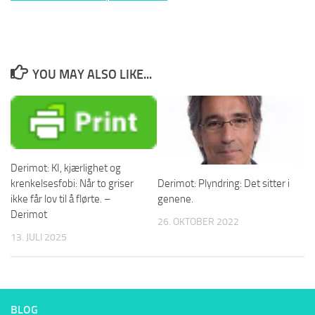
YOU MAY ALSO LIKE...
Derimot: KI, kjærlighet og
krenkelsesfobi: Når to griser
Derimot: Plyndring: Det sitter i
ikke får lov til å flørte. –
genene.
Derimot
26. OKTOBER 2022
13. JULI 2025
BLOG