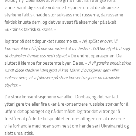
Volodymyr Zelenskyy at vi ville gi ham det han trengte for å
vinne. Samtidig skapte vi denne fiksjonen om at de ukrainske
styrkene faktisk hadde stor suksess mot russerne, da russerne
faktisk knuste dem, og det var svært få eksempler på såkalt
«ukrainsk taktisk suksess.»
Jeg tror på det tidspunktet russerne sa:
«Vel, spillet er over. Vi
kommer ikke til å få noe samarbeid ut av Vesten. USA har effektivt sagt
at de ønsker å male oss ned i støvet.»
De endret operasjonen. De
sluttet å kjempe for bestemte byer. De sa:
«Vi vil ganske enkelt sirkle
rundt disse stedene i den grad vi kan. Mens vi avskjærer dem eller
isolerer dem, vil vi fokusere på store konsentrasjoner av ukrainske
styrker.»
De store konsentrasjonene var alltid i Donbas, og det har tatt
ytterligere tre eller fire uker å rekonsentrere russiske styrker for å
utføre det oppdraget og nå det målet. Jeg tror det vi trenger å
forstå er at på dette tidspunktet er forestillingen om at russerne
ville forhandle med noen som helst om hendelser i Ukraina rett og
slett urealistisk.