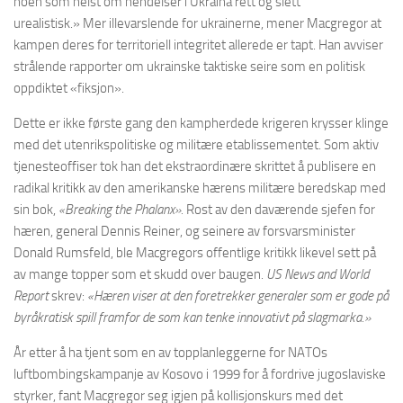
noen som helst om hendelser i Ukraina rett og slett
urealistisk.» Mer illevarslende for ukrainerne, mener Macgregor at
kampen deres for territoriell integritet allerede er tapt. Han avviser
strålende rapporter om ukrainske taktiske seire som en politisk
oppdiktet «fiksjon».
Dette er ikke første gang den kampherdede krigeren krysser klinge
med det utenrikspolitiske og militære etablissementet. Som aktiv
tjenesteoffiser tok han det ekstraordinære skrittet å publisere en
radikal kritikk av den amerikanske hærens militære beredskap med
sin bok,
«Breaking the Phalanx».
Rost av den daværende sjefen for
hæren, general Dennis Reiner, og seinere av forsvarsminister
Donald Rumsfeld, ble Macgregors offentlige kritikk likevel sett på
av mange topper som et skudd over baugen.
US News and World
Report
skrev:
«Hæren viser at den foretrekker generaler som er gode på
byråkratisk spill framfor de som kan tenke innovativt på slagmarka.»
År etter å ha tjent som en av topplanleggerne for NATOs
luftbombingskampanje av Kosovo i 1999 for å fordrive jugoslaviske
styrker, fant Macgregor seg igjen på kollisjonskurs med det