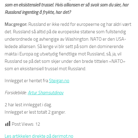
som en eksistensiell trussel. Hvis alliansen er så svak som du sier, har
Russland ingenting å frykte, har det?
Macgregor:
Russland er ikke redd for europeerne og har aldri vært
det. Russland så alltid på de europeiske statene som fullstendig
underordnede og avhengige av Washington. NATO er den USA-
ledede alliansen. Så lenge vi blir sett på som den dominerende
makta i Europa og utvetydig fiendtlige mot Russland, så, ja, vil
Russland se på det som skjer under den brede tittelen «NATO»
som en eksistensiell trussel mot Russland.
Innlegget er hentet fra
Steigan.no
Forsidebilde:
Artur Shamsutdinov
2 har lest innlegget i dag.
Innlegget er lest totalt 2 ganger.
Post Views:
12
Les artikkelen direkte på derimot.no