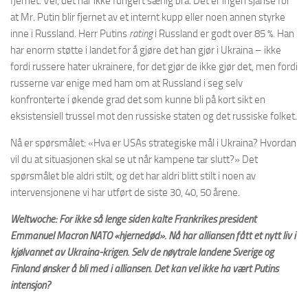
fjernet. Vel, det har ikke fungert særlig bra. Det er ingen sjanse for
at Mr. Putin blir fjernet av et internt kupp eller noen annen styrke
inne i Russland. Herr Putins
rating
i Russland er godt over 85 %. Han
har enorm støtte i landet for å gjøre det han gjør i Ukraina – ikke
fordi russere hater ukrainere, for det gjør de ikke gjør det, men fordi
russerne var enige med ham om at Russland i seg selv
konfronterte i økende grad det som kunne bli på kort sikt en
eksistensiell trussel mot den russiske staten og det russiske folket.
Nå er spørsmålet: «Hva er USAs strategiske mål i Ukraina? Hvordan
vil du at situasjonen skal se ut når kampene tar slutt?» Det
spørsmålet ble aldri stilt, og det har aldri blitt stilt i noen av
intervensjonene vi har utført de siste 30, 40, 50 årene.
Weltwoche: For ikke så lenge siden kalte Frankrikes president
Emmanuel Macron NATO «hjernedød». Nå har alliansen fått et nytt liv i
kjølvannet av Ukraina-krigen. Selv de nøytrale landene Sverige og
Finland ønsker å bli med i alliansen. Det kan vel ikke ha vært Putins
intensjon?