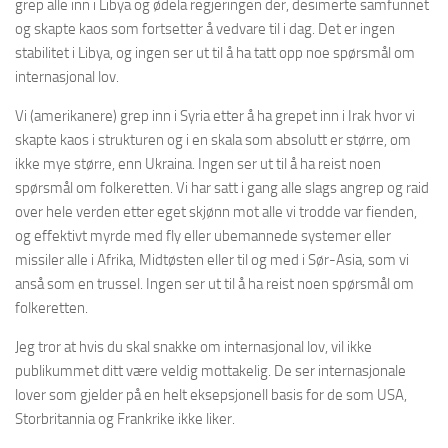
grep alle inn i Libya og ødela regjeringen der, desimerte samfunnet
og skapte kaos som fortsetter å vedvare til i dag. Det er ingen
stabilitet i Libya, og ingen ser ut til å ha tatt opp noe spørsmål om
internasjonal lov.
Vi (amerikanere) grep inn i Syria etter å ha grepet inn i Irak hvor vi
skapte kaos i strukturen og i en skala som absolutt er større, om
ikke mye større, enn Ukraina. Ingen ser ut til å ha reist noen
spørsmål om folkeretten. Vi har satt i gang alle slags angrep og raid
over hele verden etter eget skjønn mot alle vi trodde var fienden,
og effektivt myrde med fly eller ubemannede systemer eller
missiler alle i Afrika, Midtøsten eller til og med i Sør-Asia, som vi
anså som en trussel. Ingen ser ut til å ha reist noen spørsmål om
folkeretten.
Jeg tror at hvis du skal snakke om internasjonal lov, vil ikke
publikummet ditt være veldig mottakelig. De ser internasjonale
lover som gjelder på en helt eksepsjonell basis for de som USA,
Storbritannia og Frankrike ikke liker.