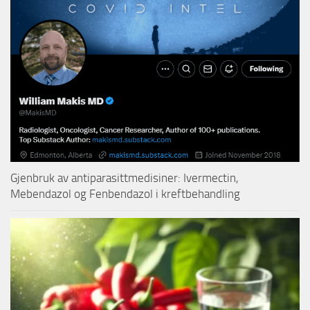
Gjenbruk av antiparasittmedisiner: Ivermectin,
Mebendazol og Fenbendazol i kreftbehandling