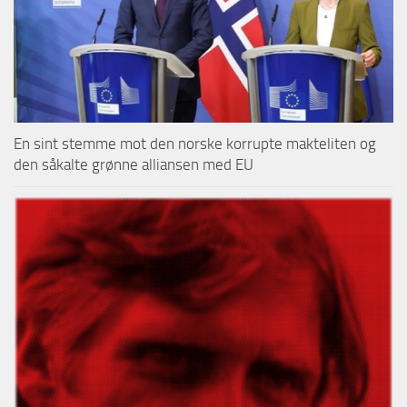
En sint stemme mot den norske korrupte makteliten og
den såkalte grønne alliansen med EU