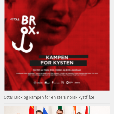
Ottar Brox og kampen for en sterk norsk kystflåte