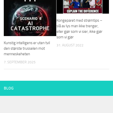
Kongeparet med strømtips –
slå av lys man ikke trenger,
eller gjør som vi sier, ikke gjør
som vi gjør
Kunstig intelligens er uten tvil
31. AUGUST 2022
den største trusselen mot
menneskeheten
7. SEPTEMBER 2025
BLOG