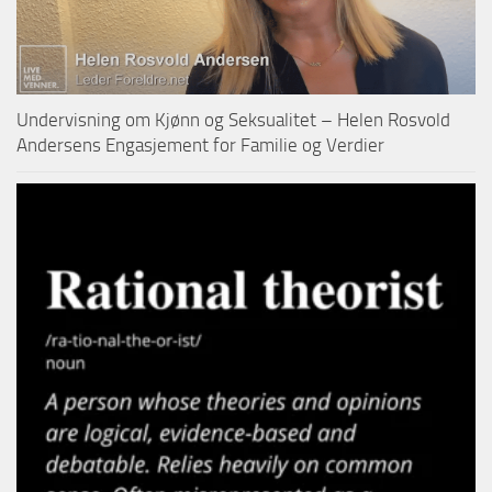
Undervisning om Kjønn og Seksualitet – Helen Rosvold
Andersens Engasjement for Familie og Verdier