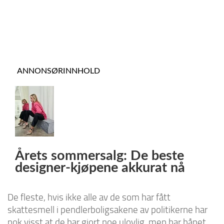
ANNONSØRINNHOLD
Årets sommersalg: De beste
designer-kjøpene akkurat nå
De fleste, hvis ikke alle av de som har fått
skattesmell i pendlerboligsakene av politikerne har
nok visst at de har gjort noe ulovlig, men har håpet