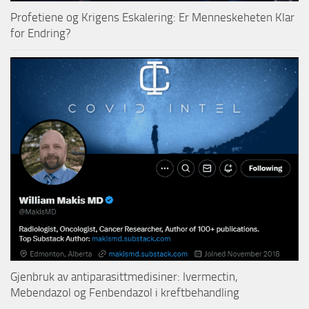
Profetiene og Krigens Eskalering: Er Menneskeheten Klar
for Endring?
Gjenbruk av antiparasittmedisiner: Ivermectin,
Mebendazol og Fenbendazol i kreftbehandling