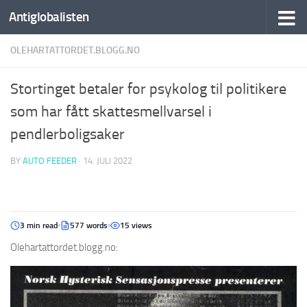
Antiglobalisten
OLEHARTATTORDET.BLOGG.NO
Stortinget betaler for psykolog til politikere
som har fått skattesmellvarsel i
pendlerboligsaker
BY
AUTO FEEDER
·
14. JULI 2022
3 min read
577 words
15 views
Olehartattordet.blogg.no: