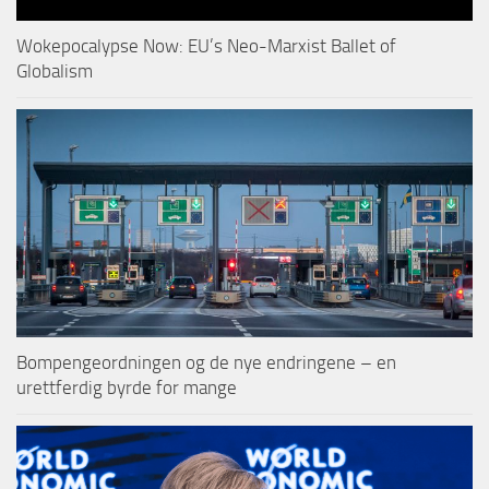
Wokepocalypse Now: EU’s Neo-Marxist Ballet of
Globalism
Bompengeordningen og de nye endringene – en
urettferdig byrde for mange