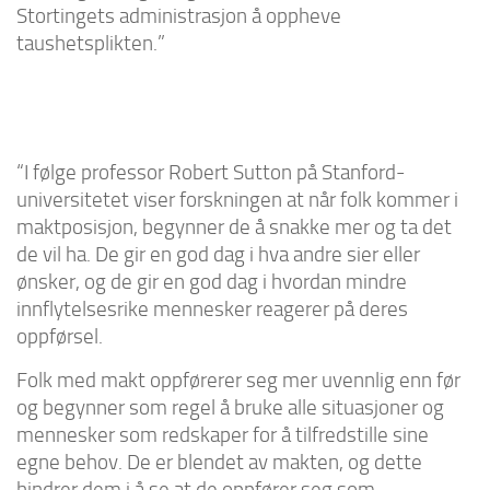
Stortingets administrasjon å oppheve
taushetsplikten.”
“I følge professor Robert Sutton på Stanford-
universitetet viser forskningen at når folk kommer i
maktposisjon, begynner de å snakke mer og ta det
de vil ha. De gir en god dag i hva andre sier eller
ønsker, og de gir en god dag i hvordan mindre
innflytelsesrike mennesker reagerer på deres
oppførsel.
Folk med makt oppførerer seg mer uvennlig enn før
og begynner som regel å bruke alle situasjoner og
mennesker som redskaper for å tilfredstille sine
egne behov. De er blendet av makten, og dette
hindrer dem i å se at de oppfører seg som