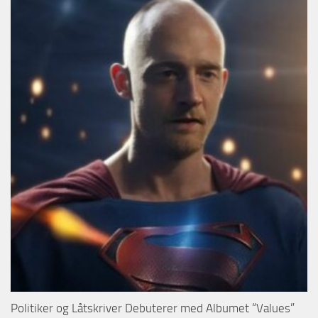
Politiker og Låtskriver Debuterer med Albumet “Values”