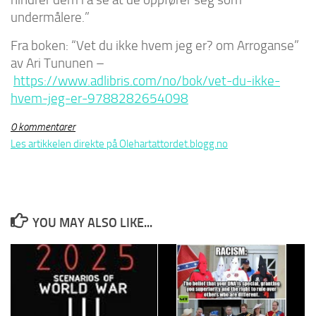
undermålere.”
Fra boken: “Vet du ikke hvem jeg er? om Arroganse”
av Ari Tununen –
https://www.adlibris.com/no/bok/vet-du-ikke-
hvem-jeg-er-9788282654098
0 kommentarer
Les artikkelen direkte på Olehartattordet.blogg.no
YOU MAY ALSO LIKE...