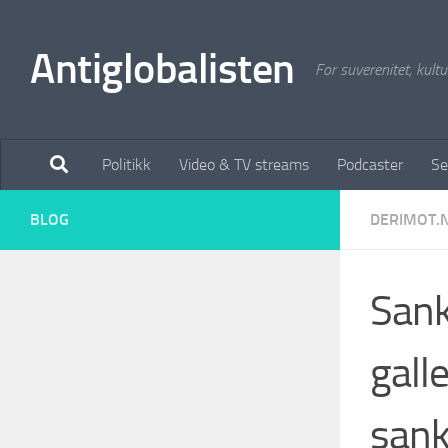
Antiglobalisten
For suverenitet, kultur
Politikk
Video & TV streams
Podcaster
Se
BLOG
DERIMOT.
Sank
gall
sank