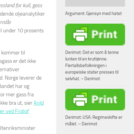
sland for kull, gass
ledende oljeanalytiker
Argument: Gjensyn med hatet
anslår
il under 10 prosents
 kommer til
Derimot: Det er som å tenne
lunten til en kruttønne.
sgass er det ikke
Flertallsbefolkningen i
ernativer
europeiske stater presses til
nd. Norge leverer de
selvhat. – Derimot
landet har og
for mer gass fra
ikke bra ut, sier
Arild
er ved Fridjof
Derimot: USA: Regimeskifte er
målet. – Derimot
tenriksminister