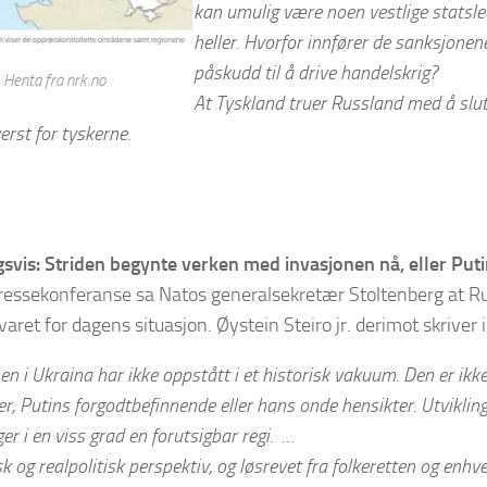
kan umulig være noen vestlige statsle
heller. Hvorfor innfører de sanksjonen
påskudd til å drive handelskrig?
Henta fra nrk.no
At Tyskland truer Russland med å slut
verst for tyskerne.
svis: Striden begynte verken med invasjonen nå, eller Put
ressekonferanse sa Natos generalsekretær Stoltenberg at R
varet for dagens situasjon. Øystein Steiro jr. derimot skriver 
n i Ukraina har ikke oppstått i et historisk vakuum. Den er ikke
ter, Putins forgodtbefinnende eller hans onde hensikter. Utvikling
er i en viss grad en forutsigbar regi. …
isk og realpolitisk perspektiv, og løsrevet fra folkeretten og enhv