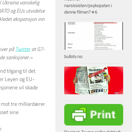
il Ukraina vanskelig
narsissisten/psykopaten i
NATO og EUs utvidelse
denne filmen? # 6
skledet ekspansjon inn
river på
Twitter
at G7-
bullotv.no:
de sanksjoner
.»
d tilgang til det
er Leyen og EU-
ksjonene vil skade
 mot tre milliardærer
sset sine
n