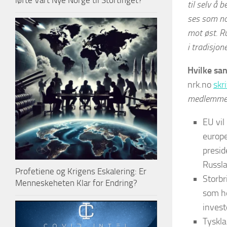
løfte Vårt Nye Norge til Stortinget?
til selv å 
ses som no
mot øst. R
i tradisjon
Hvilke sa
nrk.no
skr
medlemmene
EU vil
europe
presid
Russla
Profetiene og Krigens Eskalering: Er
Storbr
Menneskeheten Klar for Endring?
som he
invest
Tyskla