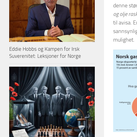
denne størr
og olje ras
til avisa.
sannsynlig
mulighet.
Eddie Hobbs og Kampen for Irsk
Suverenitet: Leksjoner for Norge