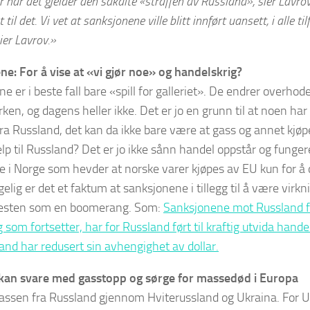
r når det gjelder den såkalte «straffen av Russland», sier Lavrov
 til det. Vi vet at sanksjonene ville blitt innført uansett, i alle til
ier Lavrov.»
e: For å vise at «vi gjør noe» og handelskrig?
e er i beste fall bare «spill for galleriet». De endrer overhod
ken, og dagens heller ikke. Det er jo en grunn til at noen har
fra Russland, det kan da ikke bare være at gass og annet kjøp
elp til Russland? Det er jo ikke sånn handel oppstår og funger
e i Norge som hevder at norske varer kjøpes av EU kun for å dr
gelig er det et faktum at sanksjonene i tillegg til å være virk
esten som en boomerang. Som:
Sanksjonene mot Russland fo
g som fortsetter, har for Russland ført til kraftig utvida han
nd har redusert sin avhengighet av dollar.
kan svare med gasstopp og sørge for massedød i Europa
gassen fra Russland gjennom Hviterussland og Ukraina. For U