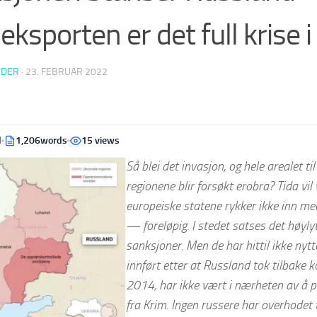
eksporten er det full krise 
EDER
·
23. FEBRUAR 2022
d
1,206words
15 views
Så blei det invasjon, og hele arealet til
regionene blir forsøkt erobra? Tida vil
europeiske statene rykker ikke inn me
— foreløpig. I stedet satses det høyl
sanksjoner. Men de har hittil ikke nyt
innført etter at Russland tok tilbake k
2014, har ikke vært i nærheten av å 
fra Krim. Ingen russere har overhodet 