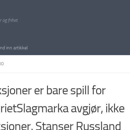
 og frihet.
nd inn artikkel
NO
sjoner er bare spill for
erietSlagmarka avgjør, ikke
sjoner. Stanser Russland