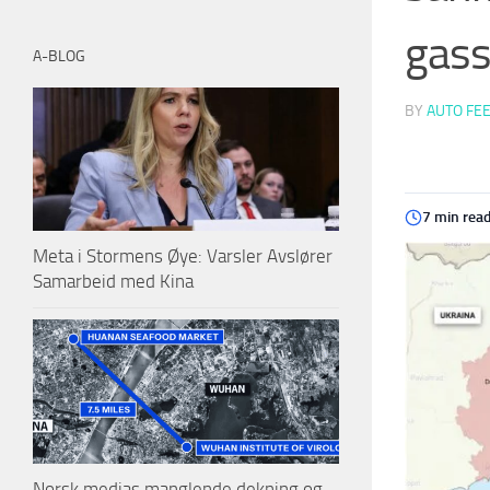
gass
A-BLOG
BY
AUTO FE
7 min rea
Meta i Stormens Øye: Varsler Avslører
Samarbeid med Kina
Norsk medias manglende dekning og