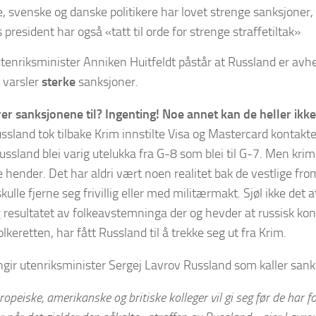
, svenske og danske politikere har lovet strenge sanksjoner
 president har også «tatt til orde for strenge straffetiltak»
tenriksminister Anniken Huitfeldt påstår at Russland er av
 varsler
sterke
sanksjoner.
er sanksjonene til? Ingenting! Noe annet kan de heller ikke
ussland tok tilbake Krim innstilte Visa og Mastercard kontak
ussland blei varig utelukka fra G-8 som blei til G-7. Men krim
e hender. Det har aldri vært noen realitet bak de vestlige 
ulle fjerne seg frivillig eller med militærmakt. Sjøl ikke det 
r
resultatet av folkeavstemninga der og hevder at russisk kont
lkeretten, har fått Russland til å trekke seg ut fra Krim.
ngir utenriksminister Sergej Lavrov Russland som kaller sank
opeiske, amerikanske og britiske kolleger vil gi seg før de har fo