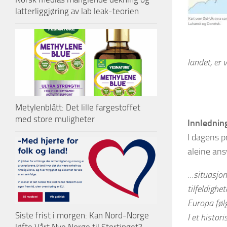
latterliggjøring av lab leak-teorien
landet, er 
Metylenblått: Det lille fargestoffet
med store muligheter
Innledning
I dagens p
aleine ans
…situasjone
tilfeldighe
Europa følg
Siste frist i morgen: Kan Nord-Norge
I et histor