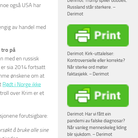
Derimot: Trump spiller dobbelt.
, noe også USA har
Russland står sterkere. –
Derimot
hengig av handel med
 tro på
Derimot: Kirk-uttalelser:
ten med en russisk
Kontroversielle eller korrekte?
 er sia 2014 fortsatt
Når sterke ord møter
faktasjekk. – Derimot
fromme ønskene om at
at
Rødt i Norge ikke
roll over Krim er et
Derimot: Har vi fått ein
sjonene forutsigbare:
pandemi av falske diagnosar?
Når vanleg menneskeleg liding
rsøkt å bruke alle sine
blir sjukdom. – Derimot