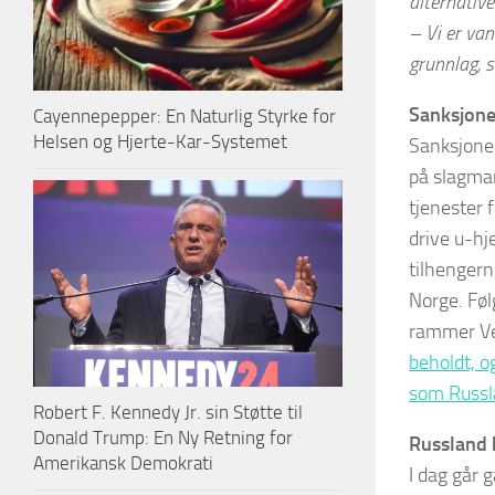
alternative
– Vi er vant
grunnlag, s
Sanksjonen
Cayennepepper: En Naturlig Styrke for
Helsen og Hjerte-Kar-Systemet
Sanksjonen
på slagmar
tjenester 
drive u-hj
tilhengern
Norge. Føl
rammer V
beholdt, o
som Russla
Robert F. Kennedy Jr. sin Støtte til
Donald Trump: En Ny Retning for
Russland 
Amerikansk Demokrati
I dag går 