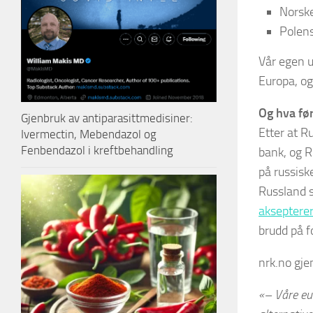
Norske
Polens
Vår egen u
Europa, og
Og hva før
Gjenbruk av antiparasittmedisiner:
Etter at R
Ivermectin, Mebendazol og
Fenbendazol i kreftbehandling
bank, og R
på russisk
Russland sk
akseptere
brudd på fo
nrk.no gje
«– Våre eur