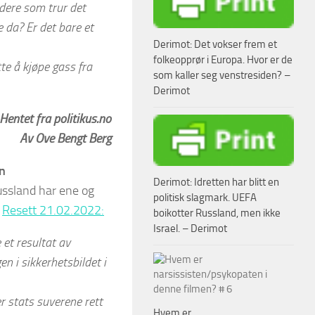
dere som trur det
e da? Er det bare et
Derimot: Det vokser frem et
folkeopprør i Europa. Hvor er de
te å kjøpe gass fra
som kaller seg venstresiden? –
Derimot
Hentet fra politikus.no
Av Ove Bengt Berg
in
Derimot: Idretten har blitt en
ussland har ene og
politisk slagmark. UEFA
i
Resett 21.02.2022:
boikotter Russland, men ikke
Israel. – Derimot
 et resultat av
en i sikkerhetsbildet i
er stats suverene rett
Hvem er