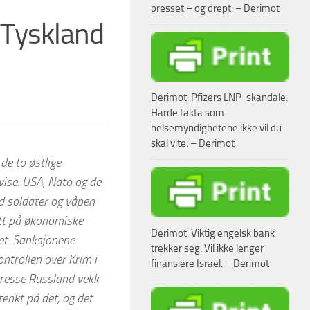
presset – og drept. – Derimot
i Tyskland
Derimot: Pfizers LNP-skandale.
Harde fakta som
helsemyndighetene ikke vil du
skal vite. – Derimot
 de to østlige
 vise. USA, Nato og de
d soldater og våpen
ytt på økonomiske
Derimot: Viktig engelsk bank
tet. Sanksjonene
trekker seg. Vil ikke lenger
ontrollen over Krim i
finansiere Israel. – Derimot
presse Russland vekk
tenkt på det, og det