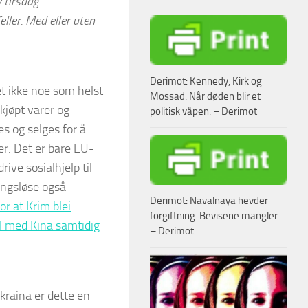
 tirsdag.
feller. Med eller uten
Derimot: Kennedy, Kirk og
et ikke noe som helst
Mossad. Når døden blir et
 kjøpt varer og
politisk våpen. – Derimot
es og selges for å
er. Det er bare EU-
ive sosialhjelp til
ningsløse også
Derimot: Navalnaya hevder
r at Krim blei
forgiftning. Bevisene mangler.
del med Kina samtidig
– Derimot
kraina er dette en