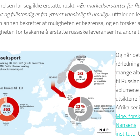
elsen lar seg ikke erstatte raskt. «
En markedserstatter for Rus
kt og fullstendig er fra ytterst vanskelig til umulig
», uttaler en 
 En annen bekrefter at muligheten er begrensa, og en forsker 
heten for tyskerne å erstatte russiske leveranser fra andre t
Og når det
rørledning
mange alt
til Russla
volumene 
utsiktene 
Afrika ser 
Moe, forsk
Nansens
institutt.
U