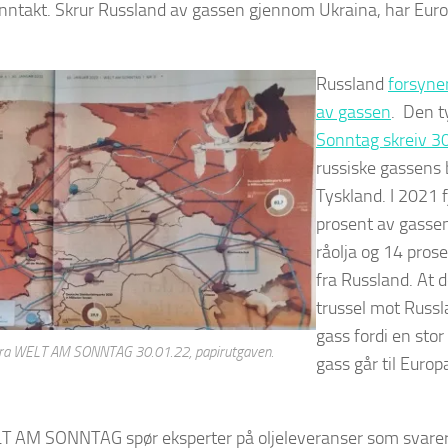
inntakt. Skrur Russland av gassen gjennom Ukraina, har Europ
Russland
forsyne
av gassen
. Den t
Sonntag skreiv 3
russiske gassens 
Tyskland. I 2021 f
prosent av gassen
råolja og 14 prose
fra Russland. At 
trussel mot Russla
gass fordi en stor
fra WELT AM SONNTAG 30.01.22, papirutgaven.
gass går til Europ
T AM SONNTAG spør eksperter på oljeleveranser som svarer: 