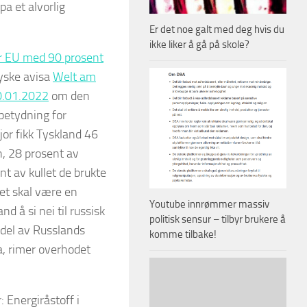
a et alvorlig
Er det noe galt med deg hvis du
ikke liker å gå på skole?
r EU med 90 prosent
yske avisa
Welt am
0.01.2022
om den
betydning for
jor fikk Tyskland 46
, 28 prosent av
nt av kullet de brukte
det skal være en
Youtube innrømmer massiv
nd å si nei til russisk
politisk sensur – tilbyr brukere å
 del av Russlands
komme tilbake!
a, rimer overhodet
Energiråstoff i