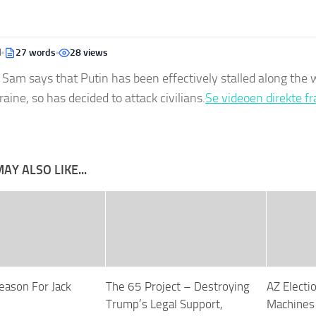
d
27 words
28 views
t: Sam says that Putin has been effectively stalled along the
raine, so has decided to attack civilians.
Se videoen direkte fr
AY ALSO LIKE...
eason For Jack
The 65 Project – Destroying
AZ Electi
Trump’s Legal Support,
Machines