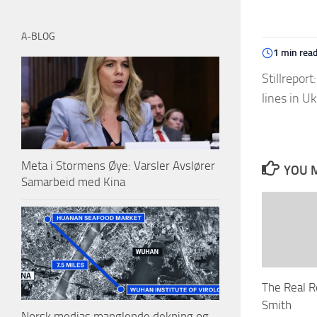
A-BLOG
1 min rea
Stillrepor
lines in Uk
Meta i Stormens Øye: Varsler Avslører
YOU M
Samarbeid med Kina
The Real R
Smith
Norsk medias manglende dekning og