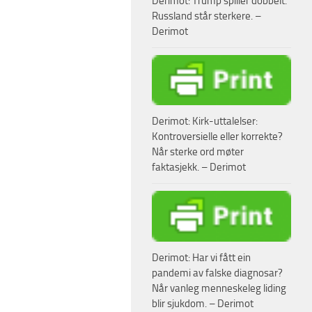
Derimot: Trump spiller dobbelt.
Russland står sterkere. –
Derimot
Derimot: Kirk-uttalelser:
Kontroversielle eller korrekte?
Når sterke ord møter
faktasjekk. – Derimot
Derimot: Har vi fått ein
pandemi av falske diagnosar?
Når vanleg menneskeleg liding
blir sjukdom. – Derimot