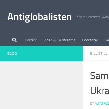
Antiglobalisten
For suverenitet, kultur
Politikk
Video & TV streams
Podcaster
Se
BLOG
BILL STILL
Sam 
Ukra
BY
AUTO FE