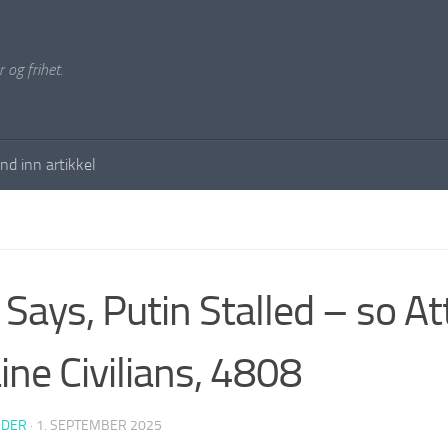
 og frihet.
nd inn artikkel
Says, Putin Stalled – so At
ine Civilians, 4808
EDER
·
1. SEPTEMBER 2025