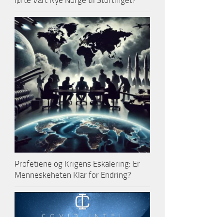
løfte Vårt Nye Norge til Stortinget?
Profetiene og Krigens Eskalering: Er
Menneskeheten Klar for Endring?