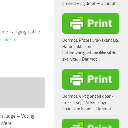
presset – og drept. – Derimot
 wide-ranging battle
a kilden
Derimot: Pfizers LNP-skandale.
Harde fakta som
helsemyndighetene ikke vil du
skal vite. – Derimot
Derimot: Viktig engelsk bank
trekker seg. Vil ikke lenger
finansiere Israel. – Derimot
on Judge – Voting
 Were