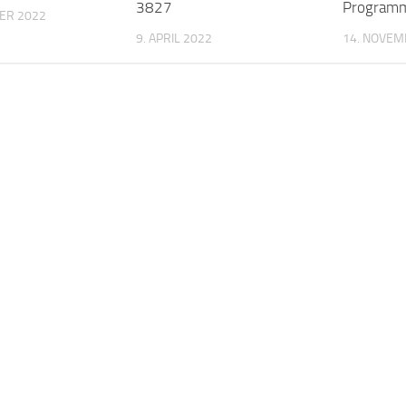
3827
Programm
ER 2022
9. APRIL 2022
14. NOVEM