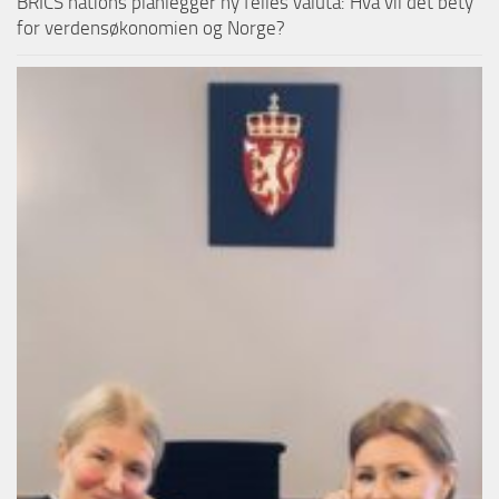
BRICS nations planlegger ny felles valuta: Hva vil det bety
for verdensøkonomien og Norge?