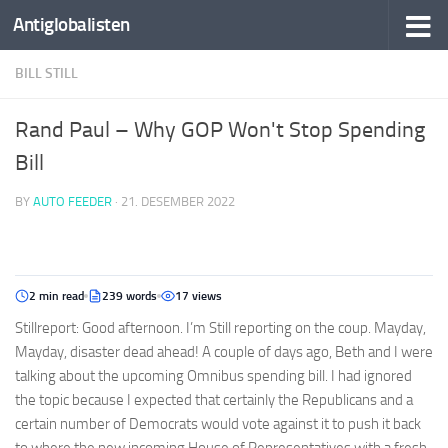
Antiglobalisten
BILL STILL
Rand Paul – Why GOP Won't Stop Spending
Bill
BY
AUTO FEEDER
·
21. DESEMBER 2022
2 min read
239 words
17 views
Stillreport: Good afternoon. I’m Still reporting on the coup. Mayday,
Mayday, disaster dead ahead! A couple of days ago, Beth and I were
talking about the upcoming Omnibus spending bill. I had ignored
the topic because I expected that certainly the Republicans and a
certain number of Democrats would vote against it to push it back