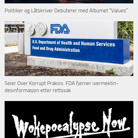
Politiker og Låtskriver Debuterer med Albumet “Values”
Seier Over Korrupt Praksis: FDA fjerner ivermektin-
desinformasjon etter rettssak