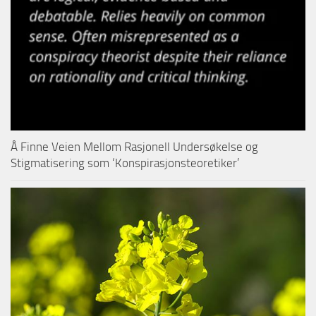
Å Finne Veien Mellom Rasjonell Undersøkelse og
Stigmatisering som ‘Konspirasjonsteoretiker’