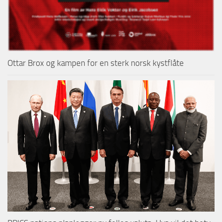
Ottar Brox og kampen for en sterk norsk kystflåte