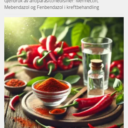
Gjenbruk av antiparasittmedisiner: Ivermectin,
Mebendazol og Fenbendazol i kreftbehandling