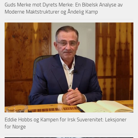
Guds Merke mot Dyrets Merke: En Bibelsk Analyse av
Moderne Maktstrukturer og Åndelig Kamp
Eddie Hobbs og Kampen for Irsk Suverenitet: Leksjoner
for Norge