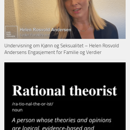
Undervisning om Kjønn og Seksualitet – Helen Rosvold
Andersens Engasjement for Familie og Verdier