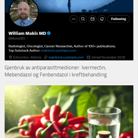
Gjenbruk av antiparasittmedisiner: Ivermectin,
Mebendazol og Fenbendazol i kreftbehandling