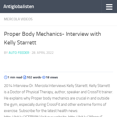
Antiglobalisten
MERCOLA VIDEOS
Proper Body Mechanics- Interview with
Kelly Starrett
BY
AUTO FEEDER
·
28. APRIL 2022
1 min read
102 words
18 views
2014 Interview Dr. Mercola Interviews Kelly Starrett. Kelly Starrett
is a Doctor of Physical Therapy, author, speaker and CrossFit trainer.
He explains why Proper body mechanics are crucial in and outside
the gym, especially during CrossFit and other extreme forms of
exercise. Subscribe for the latest health news: