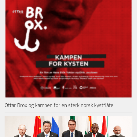
Ottar Brox og kampen for en sterk norsk kystflåte