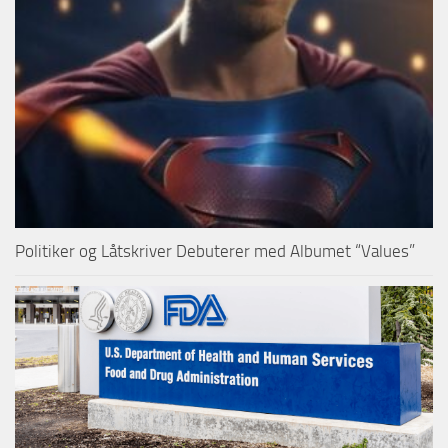
Politiker og Låtskriver Debuterer med Albumet “Values”