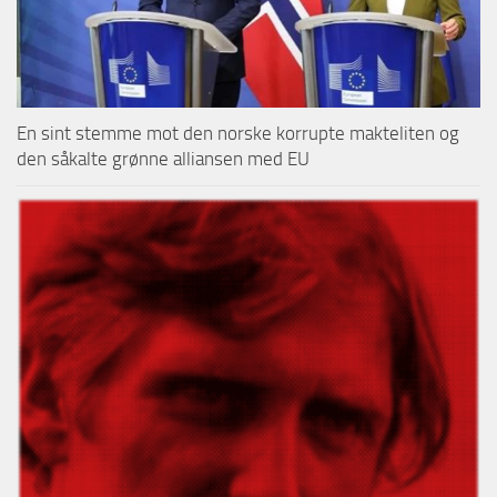
En sint stemme mot den norske korrupte makteliten og
den såkalte grønne alliansen med EU