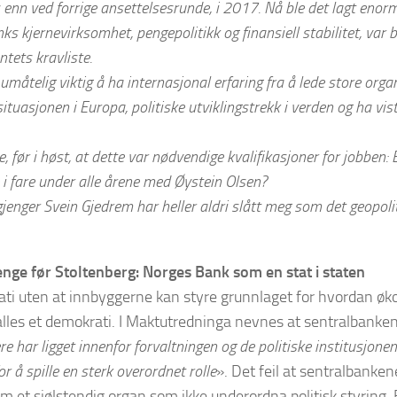
enn ved forrige ansettelsesrunde, i 2017. Nå ble det lagt enorm
s kjernevirksomhet, pengepolitikk og finansiell stabilitet, var bl
tets kravliste.
umåtelig viktig å ha internasjonal erfaring fra å lede store orga
ituasjonen i Europa, politiske utviklingstrekk i verden og ha vis
e, før i høst, at dette var nødvendige kvalifikasjoner for jobben: 
 i fare under alle årene med Øystein Olsen?
jenger Svein Gjedrem har heller aldri slått meg som det geopolit
enge før Stoltenberg: Norges Bank som en stat i staten
ti uten at innbyggerne kan styre grunnlaget for hvordan ø
alles et demokrati. I Maktutredninga nevnes at sentralbanken
re har ligget innenfor forvaltningen og de politiske institusjone
or å spille en sterk overordnet rolle
». Det feil at sentralbankene
m et sjølstendig organ som ikke underordna politisk styring.