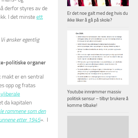
må derfor styres av de
Er det noe galt med deg hvis du
ikk. I det minste
ett
ikke liker å gå på skole?
 Vi ønsker egentlig
ke-politiske organer
 makt er en sentral
es opp og fratas
Youtube innrømmer massiv
nyliberale
politisk sensur – tilbyr brukere å
t da kapitalen
komme tilbake!
nale rammene som den
funnene etter 1945
». I