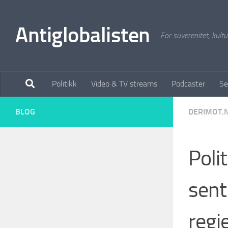
Antiglobalisten
For suverenitet, kultur
Politikk
Video & TV streams
Podcaster
Se
BLOG
DERIMOT.
Poli
sent
regj