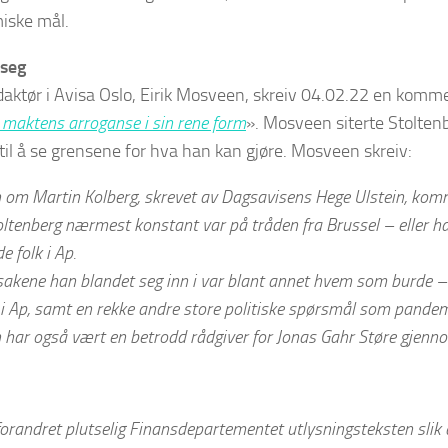
iske mål.
 seg
edaktør i Avisa Oslo, Eirik Mosveen, skreiv 04.02.22 en komm
 maktens arroganse i sin rene form
». Mosveen siterte Stoltenb
til å se grensene for hva han kan gjøre. Mosveen skreiv:
en om Martin Kolberg, skrevet av Dagsavisens Hege Ulstein, komm
oltenberg nærmest konstant var på tråden fra Brussel – eller h
 folk i Ap.
akene han blandet seg inn i var blant annet hvem som burde –
 i Ap, samt en rekke andre store politiske spørsmål som pande
n har også vært en betrodd rådgiver for Jonas Gahr Støre gjenn
 forandret plutselig Finansdepartementet utlysningsteksten slik 