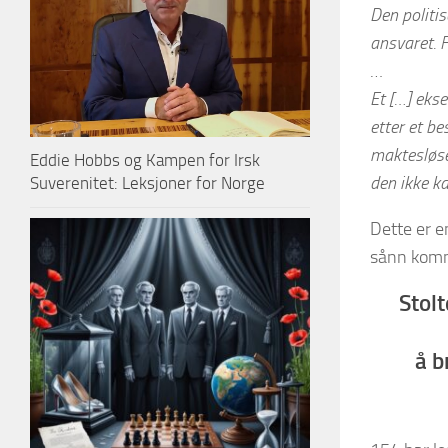
Den politis
ansvaret. F
…
Et […] eks
etter et be
maktesløse
Eddie Hobbs og Kampen for Irsk
den ikke k
Suverenitet: Leksjoner for Norge
Dette er e
sånn komme
Stol
å b