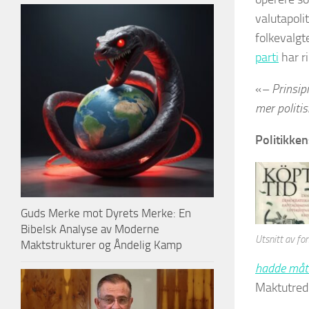
valutapoli
folkevalgt
parti
har ri
«
– Prinsipi
mer politis
Politikken
Guds Merke mot Dyrets Merke: En
Bibelsk Analyse av Moderne
Utsnitt av fo
Maktstrukturer og Åndelig Kamp
hadde mått
Maktutredn