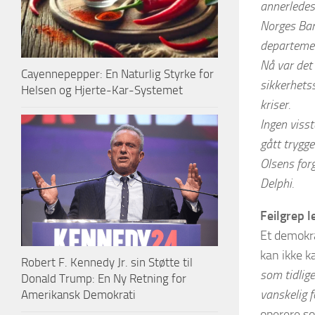
annerledes 
Norges Bank
departemen
Nå var det 
Cayennepepper: En Naturlig Styrke for
sikkerhetss
Helsen og Hjerte-Kar-Systemet
kriser.
Ingen visst
gått trygge
Olsens forg
Delphi.
Feilgrep l
Et demokra
kan ikke k
Robert F. Kennedy Jr. sin Støtte til
som tidlige
Donald Trump: En Ny Retning for
vanskelig f
Amerikansk Demokrati
operere so