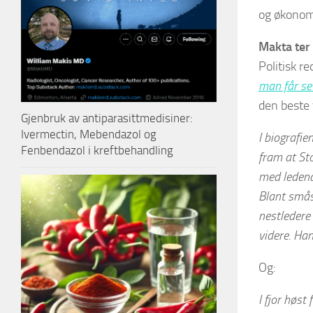
og økonom
Makta ter
Politisk r
man får se
den beste 
Gjenbruk av antiparasittmedisiner:
Ivermectin, Mebendazol og
I biografi
Fenbendazol i kreftbehandling
fram at St
med ledende
Blant smås
nestledere
videre. Ha
Og:
I fjor høst