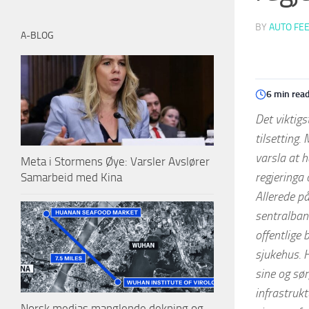
BY
AUTO FE
A-BLOG
6 min rea
Det viktigs
tilsetting.
varsla at 
Meta i Stormens Øye: Varsler Avslører
regjeringa 
Samarbeid med Kina
Allerede p
sentralbank
offentlige
sjukehus. 
sine og sø
infrastruk
Norsk medias manglende dekning og