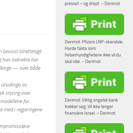
presset – og drept. – Derimot
Derimot: Pfizers LNP-skandale.
Harde fakta som
 bevisst tilrettelagt
helsemyndighetene ikke vil du
ng han indirekte har
skal vite. – Derimot
i Norge — over både
utvidinga av
sk styring over
Derimot: Viktig engelsk bank
smodellene for
trekker seg. Vil ikke lenger
e med i regjeringene
finansiere Israel. – Derimot
kompromissløse