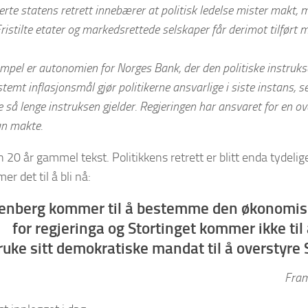
erte statens retrett innebærer at politisk ledelse mister makt, m
ristilte etater og markedsrettede selskaper får derimot tilført 
empel er autonomien for Norges Bank, der den politiske instruk
stemt inflasjonsmål gjør politikerne ansvarlige i siste instans, s
 så lenge instruksen gjelder. Regjeringen har ansvaret for en 
an makte.
n 20 år gammel tekst. Politikkens retrett er blitt enda tydelig
r det til å bli nå:
tenberg kommer til å bestemme den økonomisk
for regjeringa og Stortinget kommer ikke til
ruke sitt demokratiske mandat til å overstyre 
Fram