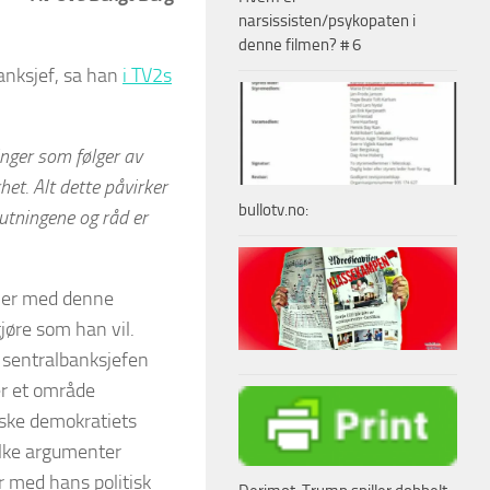
narsissisten/psykopaten i
denne filmen? # 6
anksjef, sa han
i TV2s
inger som følger av
het. Alt dette påvirker
bullotv.no:
lutningene og råd er
 sier med denne
gjøre som han vil.
 sentralbanksjefen
er et område
orske demokratiets
ilke argumenter
r med hans politisk