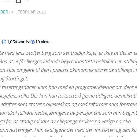
EDER
·
11. FEBRUAR 2022
d
1,054words
19 views
te med Jens Stoltenberg som sentralbanksjef, er ikke at det er en
 Men at vi får Norges ledende høyreorienterte politiker i en stilli
han skal omgjøre til den i praksis økonomisk styrende stillinga 
og Stortinget.
å tilsettingsdagen kom han med en programerklæring om denne 
sjefens rolle. Der kan han fortsette å fjerne tidligere demokrati
 bedrifter som statens oljeselskap og med reformer som foretak
Han skal fullføre nedskjæringene av pensjonene som han begynt
rge for at stadig mindre av oljepenga brukes på varige norske
turinvesteringer. Han skal gjøre det med den innsikten og den 