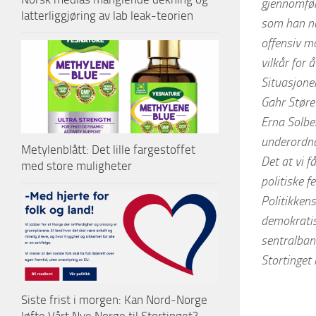
gjennomføri
latterliggjøring av lab leak-teorien
som han nå
offensiv m
vilkår for å
Situasjonen
Gahr Støre
Erna Solber
underordn
Metylenblått: Det lille fargestoffet
Det at vi f
med store muligheter
politiske 
Politikkens
demokratisk
sentralban
Stortinget 
Siste frist i morgen: Kan Nord-Norge