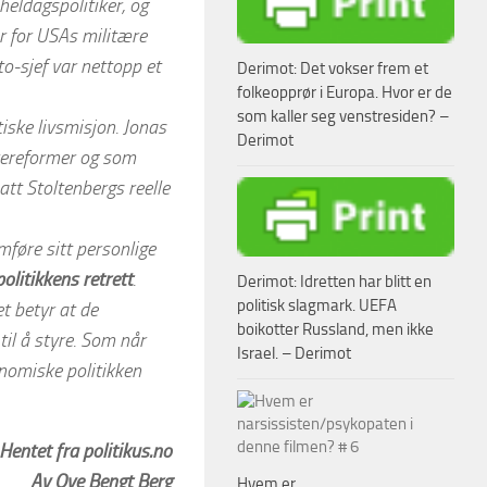
heldagspolitiker, og
r for USAs militære
o-sjef var nettopp et
Derimot: Det vokser frem et
folkeopprør i Europa. Hvor er de
som kaller seg venstresiden? –
tiske livsmisjon. Jonas
Derimot
yrereformer og som
att Stoltenbergs reelle
omføre sitt personlige
politikkens retrett
.
Derimot: Idretten har blitt en
politisk slagmark. UEFA
t betyr at de
boikotter Russland, men ikke
til å styre. Som når
Israel. – Derimot
nomiske politikken
Hentet fra politikus.no
Av Ove Bengt Berg
Hvem er