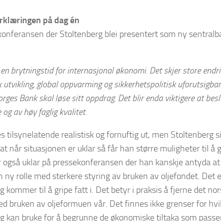
klæringen på dag én
onferansen der Stoltenberg blei presentert som ny sentralb
i en brytningstid for internasjonal økonomi. Det skjer store endr
 utvikling, global oppvarming og sikkerhetspolitisk uforutsigbar
ges Bank skal løse sitt oppdrag. Det blir enda viktigere at bes
 og av høy faglig kvalitet.
s tilsynelatende realistisk og fornuftig ut, men Stoltenberg
at når situasjonen er uklar så får han større muligheter til å 
også uklar på pressekonferansen der han kanskje antyda at
en ny rolle med sterkere styring av bruken av oljefondet. Det 
g kommer til å gripe fatt i. Det betyr i praksis å fjerne det n
ed bruken av oljeformuen vår. Det finnes ikke grenser for hv
g kan bruke for å begrunne de økonomiske tiltaka som passe