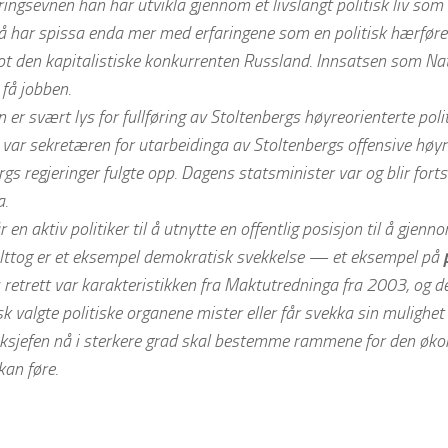
ngsevnen han har utvikla gjennom et livslangt politisk liv som 
 har spissa enda mer med erfaringene som en politisk hærføre
ot den kapitalistiske konkurrenten Russland. Innsatsen som Nat
 få jobben.
 er svært lys for fullføring av Stoltenbergs høyreorienterte poli
 var sekretæren for utarbeidinga av Stoltenbergs offensive hø
gs regjeringer fulgte opp. Dagens statsminister var og blir forts
a.
år en aktiv politiker til å utnytte en offentlig posisjon til å gjenn
felttog er et eksempel demokratisk svekkelse — et eksempel på
 retrett var karakteristikken fra Maktutredninga fra 2003, og de
 valgte politiske organene mister eller får svekka sin mulighet 
ksjefen nå i sterkere grad skal bestemme rammene for den øko
kan føre.