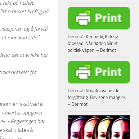
 vekt på helhet.
itt redusert kraftig på
nisasjoner, og å forstå
Derimot: Kennedy, Kirk og
t at man kan lede i
Mossad. Når døden blir et
politisk våpen. – Derimot
Betyr det at vi ikke har
iske orakelet fra
Derimot: Navalnaya hevder
forgiftning. Bevisene mangler.
konomien skal være,
– Derimot
 «
overtar oppgaver
ne
». «
Regjeringen har
 skal tillates å
 Finans- og