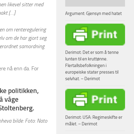
en likevel sitter med
makt […]
Argument: Gjensyn med hatet
sen om renteregulering
elv om de har gjort seg
overordnet samordning
Derimot: Det er som å tenne
lunten til en kruttønne.
Flertallsbefolkningen i
ere nå enn da. For
europeiske stater presses til
selvhat. – Derimot
e politikken,
 å våge
Stoltenberg.
Derimot: USA: Regimeskifte er
heva bilde: Foto: Nato
målet. – Derimot