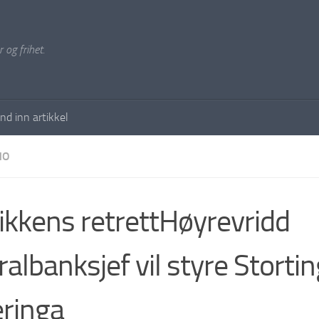
 og frihet.
nd inn artikkel
NO
tikkens retrettHøyrevridd
ralbanksjef vil styre Storti
eringa