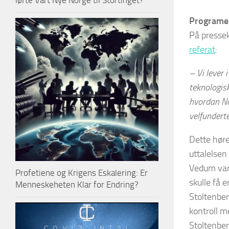
løfte Vårt Nye Norge til Stortinget?
Programer
På pressek
referat
:
– Vi lever 
teknologisk
hvordan Nor
velfunderte
Dette høre
uttalelsen 
Vedum var 
Profetiene og Krigens Eskalering: Er
skulle få 
Menneskeheten Klar for Endring?
Stoltenber
kontroll m
Stoltenber