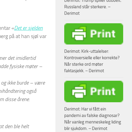
Derimot: Trump spiller dobbelt.
Russland står sterkere. –
Derimot
entar «
Det er sjelden
erg på at han sjøl var
Derimot: Kirk-uttalelser:
er det imidlertid
Kontroversielle eller korrekte?
Når sterke ord møter
adde fysiske møter –
faktasjekk. – Derimot
 og ikke burde – være
mihåndtering også
om disse årene.
Derimot: Har vi fått ein
pandemi av falske diagnosar?
Når vanleg menneskeleg liding
at den ble helt
blir sjukdom. – Derimot