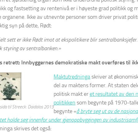
tikk og fastsetting av rentenivå er i høyeste grad politikk og 
e organene. Ikke av utnevnte personer som driver privat polit
ktig syn på dette, Rødt:
elt sett er ikke Rødt imot at ekspolitikere blir sentralbanksjefer.
k styring av sentralbanken.»
s retrett: Innbyggernes demokratiske makt overføres til ik
Maktutredninga
skriver at økonomisk
del av maktens former. At staten del
politisk makt er
et resultatet av den 
politikken
som begynte på 1970-talle
rsida til Streeck: Daidalos 2013
begynte «
å bryte seg ut av de nasjo
et holde seg innenfor under gjenoppbyggingen av industrisam
inga skrives det også: