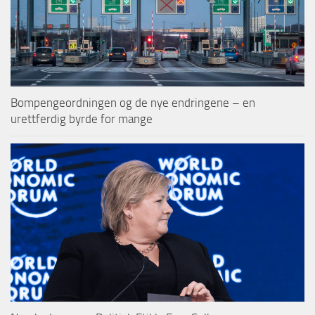
Bompengeordningen og de nye endringene – en
urettferdig byrde for mange