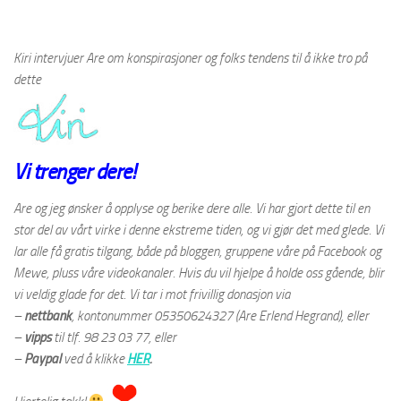
Kiri intervjuer Are om konspirasjoner og folks tendens til å ikke tro på
dette
Vi trenger dere!
Are og jeg ønsker å opplyse og berike dere alle. Vi har gjort dette til en
stor del av vårt virke i denne ekstreme tiden, og vi gjør det med glede. Vi
lar alle få gratis tilgang, både på bloggen, gruppene våre på Facebook og
Mewe, pluss våre videokanaler. Hvis du vil hjelpe å holde oss gående, blir
vi veldig glade for det. Vi tar i mot frivillig donasjon via
–
nettbank
,
kontonummer 05350624327 (Are Erlend Hegrand), eller
–
vipps
til tlf. 98 23 03 77, eller
–
Paypal
ved å klikke
HER
.