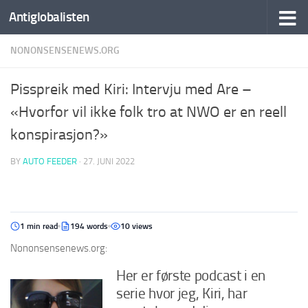
Antiglobalisten
NONONSENSENEWS.ORG
Pisspreik med Kiri: Intervju med Are –
«Hvorfor vil ikke folk tro at NWO er en reell
konspirasjon?»
BY
AUTO FEEDER
·
27. JUNI 2022
1 min read
194 words
10 views
Nononsensenews.org:
Her er første podcast i en
serie hvor jeg, Kiri, har