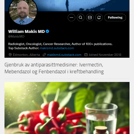
Gjenbruk av antiparasittmedisiner: Ivermectin,
Mebendazol og Fenbendazol i kreftbehandling