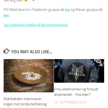
Hjertelig takk!
PS! Meld dere inn i Facebook-gruppa vår
her
og Mewe-gruppa vår
her
.
Les artikkelen direkte på Nononsensenews
YOU MAY ALSO LIKE...
Erna, ektemannen og forbudt
aksjehandel… Hva skjer?
Maktkabalen intensiverer
16. SEPTEMBER 2023
krigen mot Jordas befolkning