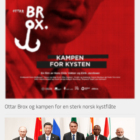
Ottar Brox og kampen for en sterk norsk kystflåte