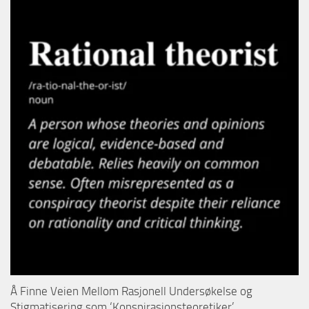
Å Finne Veien Mellom Rasjonell Undersøkelse og
Stigmatisering som ‘Konspirasjonsteoretiker’