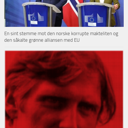
En sint stemme mot den norske korrupte makteliten og
den såkalte grønne alliansen med EU