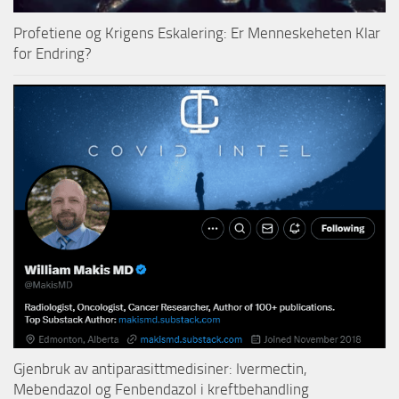
Profetiene og Krigens Eskalering: Er Menneskeheten Klar
for Endring?
Gjenbruk av antiparasittmedisiner: Ivermectin,
Mebendazol og Fenbendazol i kreftbehandling