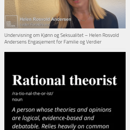
Undervisning om Kjønn og Seksualitet – Helen Rosvold
Andersens Engasjement for Familie og Verdier