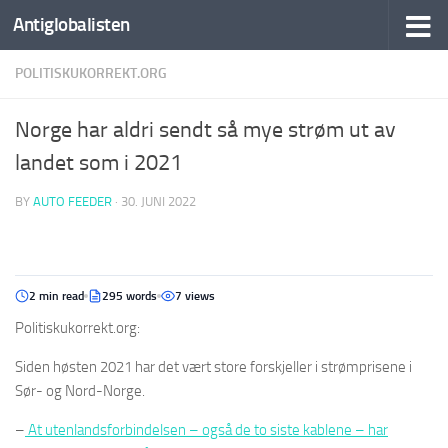
Antiglobalisten
POLITISKUKORREKT.ORG
Norge har aldri sendt så mye strøm ut av
landet som i 2021
BY
AUTO FEEDER
·
30. JUNI 2022
2 min read
295 words
7 views
Politiskukorrekt.org:
Siden høsten 2021 har det vært store forskjeller i strømprisene i
Sør- og Nord-Norge.
–
At utenlandsforbindelsen – også de to siste kablene – har