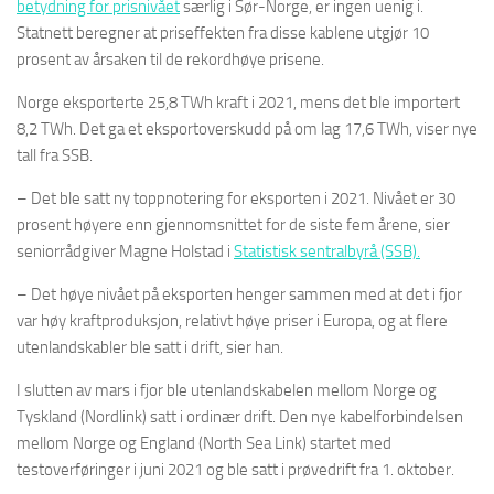
betydning for prisnivået
særlig i Sør-Norge, er ingen uenig i.
Statnett beregner at priseffekten fra disse kablene utgjør 10
prosent av årsaken til de rekordhøye prisene.
Norge eksporterte 25,8 TWh kraft i 2021, mens det ble importert
8,2 TWh. Det ga et eksportoverskudd på om lag 17,6 TWh, viser nye
tall fra SSB.
– Det ble satt ny toppnotering for eksporten i 2021. Nivået er 30
prosent høyere enn gjennomsnittet for de siste fem årene, sier
seniorrådgiver Magne Holstad i
Statistisk sentralbyrå (SSB).
– Det høye nivået på eksporten henger sammen med at det i fjor
var høy kraftproduksjon, relativt høye priser i Europa, og at flere
utenlandskabler ble satt i drift, sier han.
I slutten av mars i fjor ble utenlandskabelen mellom Norge og
Tyskland (Nordlink) satt i ordinær drift. Den nye kabelforbindelsen
mellom Norge og England (North Sea Link) startet med
testoverføringer i juni 2021 og ble satt i prøvedrift fra 1. oktober.