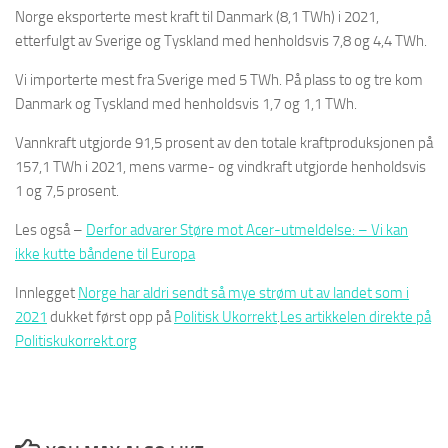
Norge eksporterte mest kraft til Danmark (8,1 TWh) i 2021,
etterfulgt av Sverige og Tyskland med henholdsvis 7,8 og 4,4 TWh.
Vi importerte mest fra Sverige med 5 TWh. På plass to og tre kom
Danmark og Tyskland med henholdsvis 1,7 og 1,1 TWh.
Vannkraft utgjorde 91,5 prosent av den totale kraftproduksjonen på
157,1 TWh i 2021, mens varme- og vindkraft utgjorde henholdsvis
1 og 7,5 prosent.
Les også –
Derfor advarer Støre mot Acer-utmeldelse: – Vi kan
ikke kutte båndene til Europa
Innlegget
Norge har aldri sendt så mye strøm ut av landet som i
2021
dukket først opp på
Politisk Ukorrekt
.
Les artikkelen direkte på
Politiskukorrekt.org