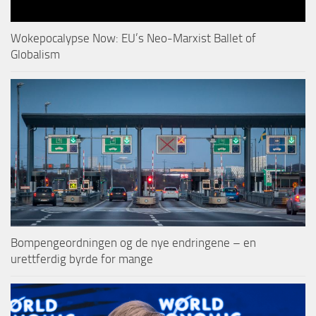
Wokepocalypse Now: EU’s Neo-Marxist Ballet of
Globalism
Bompengeordningen og de nye endringene – en
urettferdig byrde for mange