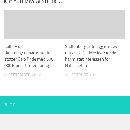
YOU MAY ALSO LIKE...
Kultur- og
Stoltenberg latterliggjøres av
likestillingsdepartementet
russisk UD – Moskva sier de
støtter Oslo Pride med 500
har mistet interessen for
000 kroner til regnbuetog
Nato-sjefen
8. SEPTEMBER 2022
16. FEBRUAR 2022
BLOG