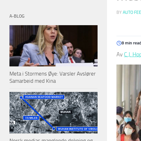
BY
AUTO FE
A-BLOG
8 min rea
Av
C.J. Ho
Meta i Stormens Øye: Varsler Avslører
Samarbeid med Kina
Norsk medias manglende dekning og