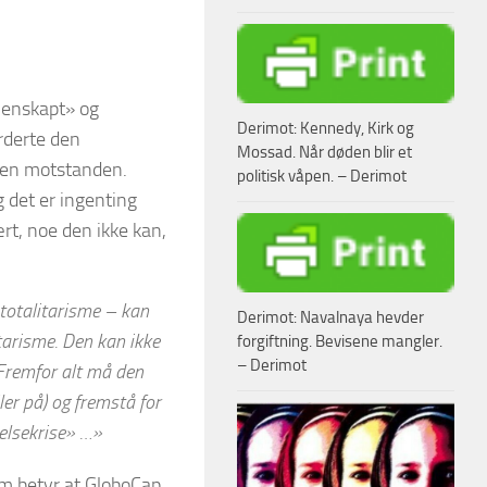
gjenskapt» og
Derimot: Kennedy, Kirk og
urderte den
Mossad. Når døden blir et
 den motstanden.
politisk våpen. – Derimot
g det er ingenting
rt, noe den ikke kan,
 totalitarisme
– kan
Derimot: Navalnaya hevder
tarisme. Den kan ikke
forgiftning. Bevisene mangler.
– Derimot
. Fremfor alt må den
ler på
) og fremstå for
helsekrise» …»
om betyr at GloboCap