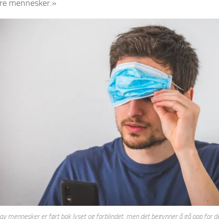
re mennesker.»
 av mennesker er ført bak lyset og forblindet, men det begynner å gå opp for dem