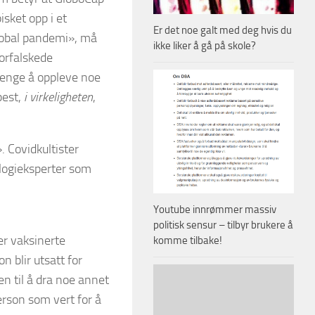
isket opp i et
Er det noe galt med deg hvis du
lobal pandemi», må
ikke liker å gå på skole?
Forfalskede
trenge å oppleve noe
pest,
i virkeligheten
,
 Covidkultister
ologieksperter som
Youtube innrømmer massiv
politisk sensur – tilbyr brukere å
er vaksinerte
komme tilbake!
n blir utsatt for
en til å dra noe annet
erson som vert for å