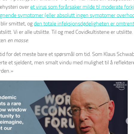
hysteri over
et virus som forårsaker milde til moderate forkj
lignende symptomer (eller absolutt ingen symptomer overhod
blir smittet, og
den totale infeksjonsdødeligheten er omtrent 0
tslitt. Vi er alle utslitte. Til og med Covidkultistene er utslit
lten
en masse.
ltid for det meste bare et spørsmål om tid. Som Klaus Schw
rte et sjeldent, men smalt vindu med mulighet til å reflekter
rden.»