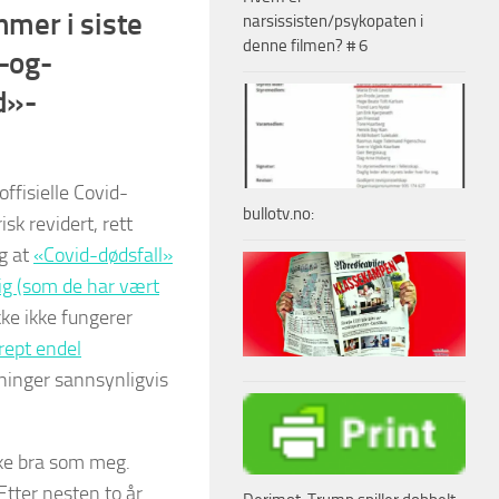
mmer i siste
narsissisten/psykopaten i
denne filmen? # 6
e-og-
d»-
offisielle Covid-
bullotv.no:
isk revidert, rett
g at
«Covid-dødsfall»
lig (som de har vært
ke ikke fungerer
rept endel
ninger sannsynligvis
like bra som meg.
tter nesten to år