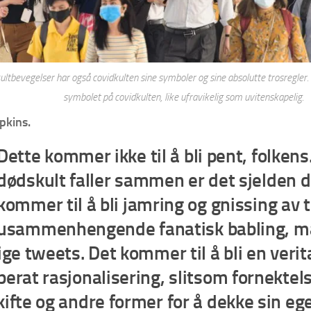
ultbevegelser har også covidkulten sine symboler og sine absolutte trosregler
symbolet på covidkulten, like ufravikelig som uvitenskapelig.
opkins.
Dette kommer ikke til å bli pent, folkens
dødskult faller sammen er det sjelden d
kommer til å bli jamring og gnissing av 
usammenhengende fanatisk babling, ma
ige tweets. Det kommer til å bli en veri
perat rasjonalisering, slitsom fornektel
kifte og andre former for å dekke sin eg