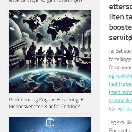
løfte Vårt Nye Norge til Stortinget?
etters
liten t
booste
servit
Ja, det ste
fortellinge
foran øyn
og «sykehu
helt fra b
(
med mindr
Profetiene og Krigens Eskalering: Er
menneske
Menneskeheten Klar for Endring?
var «
en alv
Jeg skal i
Poenget er