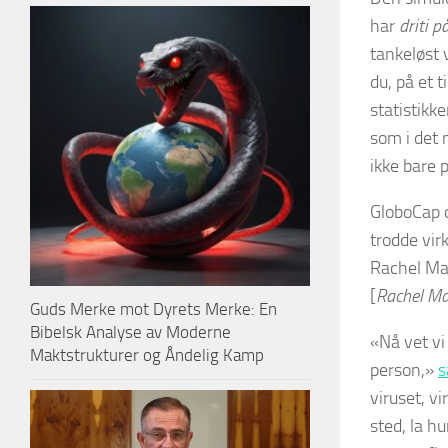
har
driti p
tankeløst
du, på et 
statistikk
som i det
ikke bare 
GloboCap o
trodde vir
Rachel Mad
[
Rachel Ma
Guds Merke mot Dyrets Merke: En
Bibelsk Analyse av Moderne
«Nå vet vi
Maktstrukturer og Åndelig Kamp
person,»
s
viruset, v
sted, la h