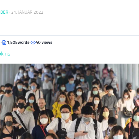
EDER
·
21. JANUAR 2022
d
1,505words
40 views
pkins