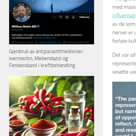
med masse
influensa
av de som 
nerver er u
forlate ku
Gjenbruk av antiparasittmedisiner:
Det var al
Ivermectin, Mebendazol og
represente
Fenbendazol i kreftbehandling
resette ve