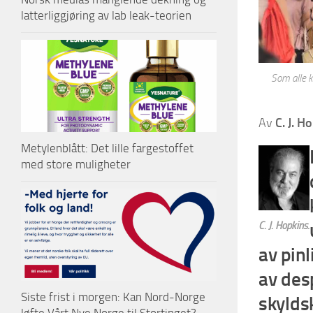
latterliggjøring av lab leak-teorien
Som alle k
Av
C. J. H
Metylenblått: Det lille fargestoffet
med store muligheter
C. J. Hopkins.
av pinl
av des
Siste frist i morgen: Kan Nord-Norge
skylds