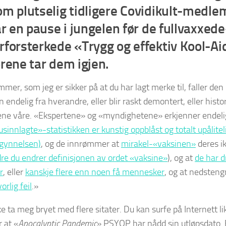
om plutselig tidligere Covidikult-medle
ar en pause i jungelen før de fullvaxxed
rforsterkede «Trygg og effektiv Kool-Ai
ørene tar dem igjen.
mmer, som jeg er sikker på at du har lagt merke til, faller den 
n endelig fra hverandre, eller blir raskt demontert, eller histor
ene våre. «Ekspertene» og «myndighetene» erkjenner endeli
sinnlagte»-statistikken er kunstig oppblåst og totalt upålite
egynnelsen)
, og de innrømmer at
mirakel-«vaksinen»
deres ik
e du endrer definisjonen av ordet «vaksine»
), og at
de har d
r
, eller
kanskje flere enn noen få mennesker
, og at nedsteng
orlig feil
.»
kke ta meg bryet med flere sitater. Du kan surfe på Internett 
 at «
Apocalyptic Pandemic
» PSYOP har nådd sin utløpsdato. E