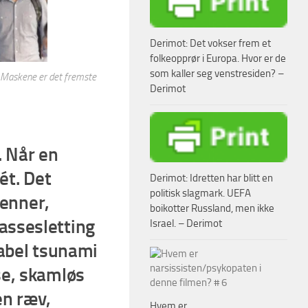
Derimot: Det vokser frem et
folkeopprør i Europa. Hvor er de
som kaller seg venstresiden? –
. Maskene er det fremste
Derimot
. Når en
ét. Det
Derimot: Idretten har blitt en
politisk slagmark. UEFA
tenner,
boikotter Russland, men ikke
ssesletting
Israel. – Derimot
tabel tsunami
se, skamløs
en ræv,
Hvem er