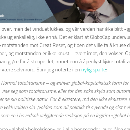
e over, men det vinduet lukkes, og vår verden har ikke blitt «
ikke ugjenkallelig, ikke ennå. Det er klart at GloboCap underv
e motstanden mot Great Reset, og tiden det ville ta å knuse
per, og motstanden er ikke knust … tvert imot, den vokser. O
an gjøre for å stoppe det, annet enn å åpenlyst kjøre totalitæ
le være selvmord. Som jeg noterte i en
nylig spalte
:
 Normal totalitarisme – og enhver global-kapitalistisk form for
 vise seg som totalitarisme, eller for den saks skyld som autori
enne sin politiske natur. For å eksistere, må den ikke eksistere
e vekk volden sin (
volden som all politikk til syvende og sist hvi
 som en i hovedsak velgjørende reaksjon på en legitim «global 
rte «globale helsekrisen» er, i alle henseender, over. Noe s