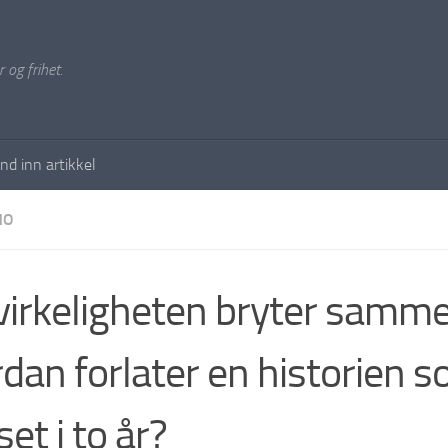
 og frihet.
nd inn artikkel
NO
virkeligheten bryter samme
dan forlater en historien s
et i to år?