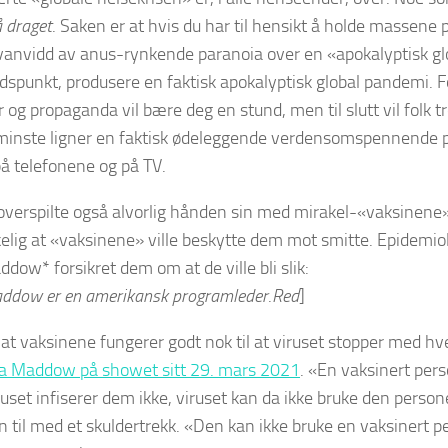
å draget
. Saken er at hvis du har til hensikt å holde massene p
 vanvidd av anus-rynkende paranoia over en «apokalyptisk g
tidspunkt, produsere en faktisk apokalyptisk global pandemi. 
er og propaganda vil bære deg en stund, men til slutt vil folk 
 minste ligner en faktisk ødeleggende verdensomspennende 
på telefonene og på TV.
verspilte også alvorlig hånden sin med mirakel-«vaksinene».
kelig at «vaksinene» ville beskytte dem mot smitte. Epidemi
dow* forsikret dem om at de ville bli slik:
ddow er en amerikansk programleder
.
Red
]
 at vaksinene fungerer godt nok til at viruset stopper med hv
a Maddow på showet sitt 29. mars 2021
. «En vaksinert perso
iruset infiserer dem ikke, viruset kan da ikke bruke den person
un til med et skuldertrekk. «Den kan ikke bruke en vaksinert p