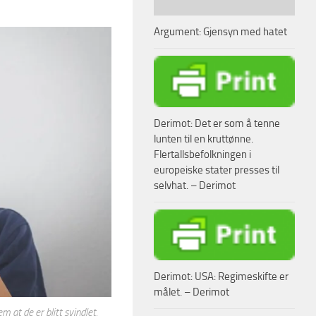
Argument: Gjensyn med hatet
Derimot: Det er som å tenne
lunten til en kruttønne.
Flertallsbefolkningen i
europeiske stater presses til
selvhat. – Derimot
Derimot: USA: Regimeskifte er
målet. – Derimot
 at de er blitt svindlet.