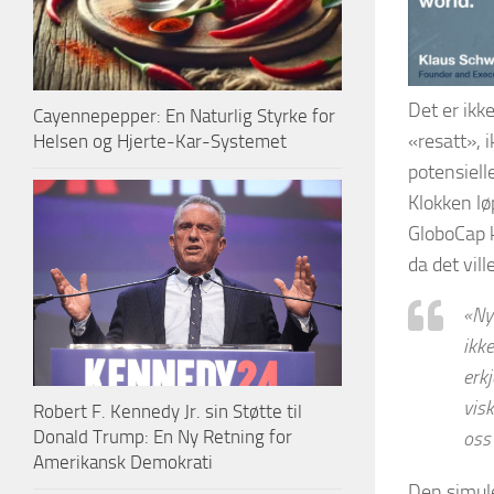
Det er ikk
Cayennepepper: En Naturlig Styrke for
«resatt», 
Helsen og Hjerte-Kar-Systemet
potensiell
Klokken lø
GloboCap k
da det vil
«
Ny
ikke
erkj
visk
Robert F. Kennedy Jr. sin Støtte til
Donald Trump: En Ny Retning for
oss
Amerikansk Demokrati
Den simule