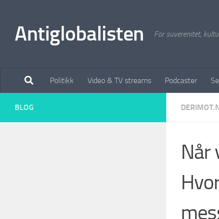
Antiglobalisten
For suverenitet, kultur
Politikk
Video & TV streams
Podcaster
Se
BLOG
DERIMOT.
Når 
Hvor
mess