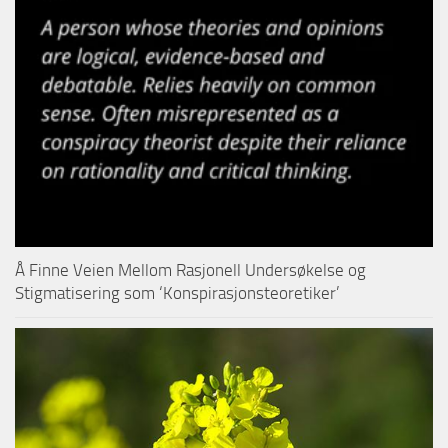
Å Finne Veien Mellom Rasjonell Undersøkelse og
Stigmatisering som ‘Konspirasjonsteoretiker’