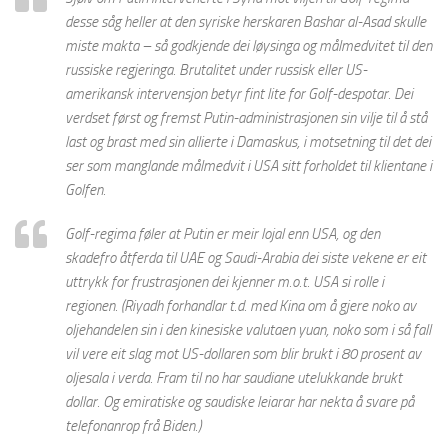
desse såg heller at den syriske herskaren Bashar al-Asad skulle
miste makta – så godkjende dei løysinga og målmedvitet til den
russiske regjeringa. Brutalitet under russisk eller US-
amerikansk intervensjon betyr fint lite for Golf-despotar. Dei
verdset først og fremst Putin-administrasjonen sin vilje til å stå
last og brast med sin allierte i Damaskus, i motsetning til det dei
ser som manglande målmedvit i USA sitt forholdet til klientane i
Golfen.
Golf-regima føler at Putin er meir lojal enn USA, og den
skadefro åtferda til UAE og Saudi-Arabia dei siste vekene er eit
uttrykk for frustrasjonen dei kjenner m.o.t. USA si rolle i
regionen. (Riyadh forhandlar t.d. med Kina om å gjere noko av
oljehandelen sin i den kinesiske valutaen yuan, noko som i så fall
vil vere eit slag mot US-dollaren som blir brukt i 80 prosent av
oljesala i verda. Fram til no har saudiane utelukkande brukt
dollar. Og emiratiske og saudiske leiarar har nekta å svare på
telefonanrop frå Biden.)