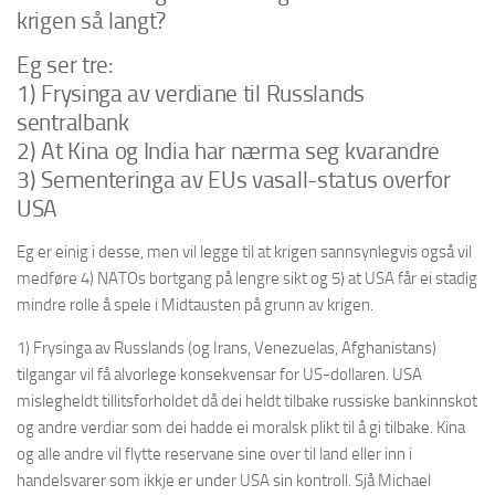
krigen så langt?
Eg ser tre:
1) Frysinga av verdiane til Russlands
sentralbank
2) At Kina og India har nærma seg kvarandre
3) Sementeringa av EUs vasall-status overfor
USA
Eg er einig i desse, men vil legge til at krigen sannsynlegvis også vil
medføre 4) NATOs bortgang på lengre sikt og 5) at USA får ei stadig
mindre rolle å spele i Midtausten på grunn av krigen.
1)
Frysinga av Russlands (og Irans, Venezuelas, Afghanistans)
tilgangar vil få alvorlege konsekvensar for US-dollaren.
USA
mislegheldt
tillitsforholdet
då dei heldt tilbake russiske bankinnskot
og andre verdiar som dei hadde ei
moralsk
plikt til å gi tilbake.
Kina
og alle andre vil flytte reservane sine
over
til land eller
inn i
handelsvarer som ikkje er under USA sin kontroll. Sjå
Michael