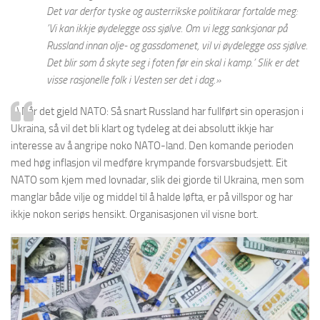
Det var derfor tyske og austerrikske politikarar fortalde meg:
’Vi kan ikkje øydelegge oss sjølve. Om vi legg sanksjonar på
Russland innan olje- og gassdomenet, vil vi øydelegge oss sjølve.
Det blir som å skyte seg i foten før ein skal i kamp.’ Slik er det
visse rasjonelle folk i Vesten ser det i dag.»
4)
Når det gjeld
NATO:
Så snart Russland har fullført sin operasjon i
Ukraina, så vil det bli klart og tydeleg at dei absolutt ikkje har
interesse av å angripe noko NATO-land. Den komande perioden
med høg inflasjon vil medføre krympande forsvarsbudsjett. Eit
NATO som kjem med l
ovnadar, slik dei gjorde til Ukraina, men som
manglar både vilje og middel til å halde løfta, er på villspor og har
ikkje nokon seriøs hensikt.
Organisasjonen vil visne bort.