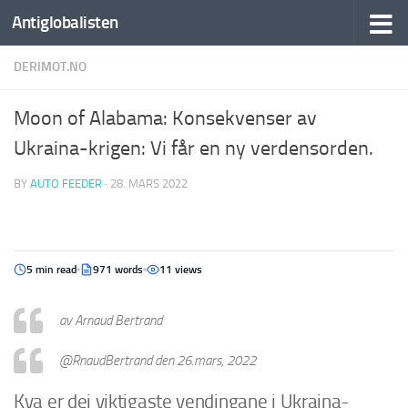
Antiglobalisten
DERIMOT.NO
Moon of Alabama: Konsekvenser av
Ukraina-krigen: Vi får en ny verdensorden.
BY
AUTO FEEDER
·
28. MARS 2022
5 min read
971 words
11 views
av
Arnaud Bertrand
@RnaudBertrand
den 26.mars, 2022
Kva er dei viktigaste vendingane i Ukraina-