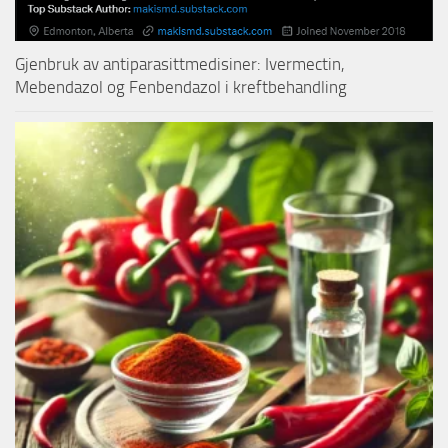
Gjenbruk av antiparasittmedisiner: Ivermectin,
Mebendazol og Fenbendazol i kreftbehandling