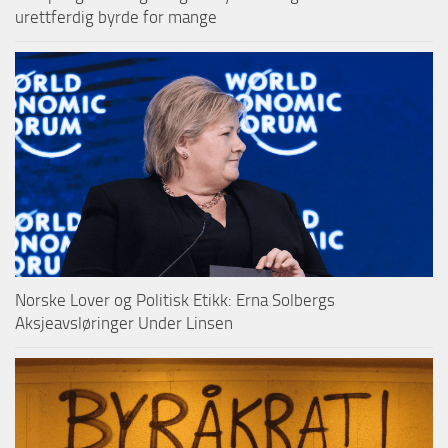
urettferdig byrde for mange
Norske Lover og Politisk Etikk: Erna Solbergs
Aksjeavsløringer Under Linsen