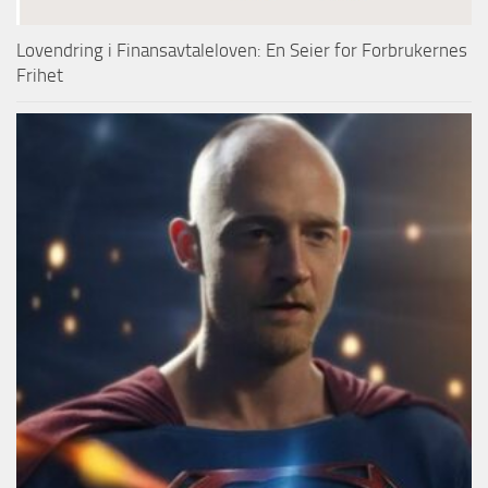
Lovendring i Finansavtaleloven: En Seier for Forbrukernes
Frihet