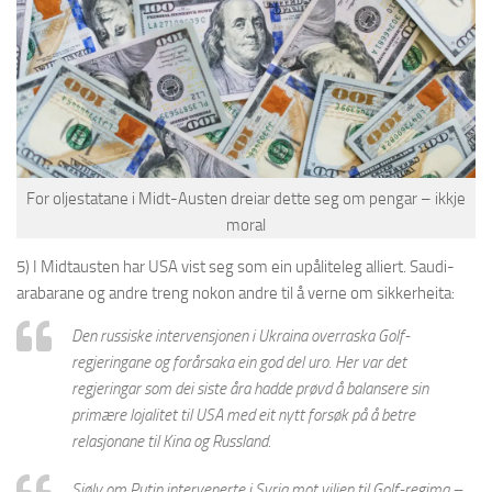
For oljestatane i Midt-Austen dreiar dette seg om pengar – ikkje
moral
5) I Mid
tausten har USA vist seg som ein upåliteleg alliert. Saudi-
arabarane og andre treng nokon andre til å verne om sikkerheita:
Den russiske intervensjonen i Ukraina overraska Golf-
regjeringane og forårsaka ein god del uro. Her var det
regjeringar som dei siste åra hadde prøvd å balansere sin
primære lojalitet til USA med eit nytt forsøk på å betre
relasjonane til Kina og Russland.
Sjølv om Putin intervenerte i Syria mot viljen til Golf-regima –