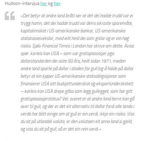
Hudson-
intervjua
her
og
her
:
«Det betyr at andre land brått ser at det dei hadde trudd var ei
trygg hamn, det dei hadde trudd var deira sikraste sparemåte,
kapitalinnskot i US-amerikanske bankar, US-amerikanske
statskassevekslar, med eitt held dei som gislar og er ein høg
risiko. Sjølv
Financial Times
i London har skrive om dette. Avisa
spør: korleis kan USA – som var gratispassasjer pga
dollarstandarden dei siste 50 åra, heilt sidan 1971, medan
andre land sparte på dollar i staden for gull (og å halde på dollar
betyr at ein kjøper US-amerikanske statsobligasjonar som
finansierer USA sitt budsjettunderskot og eksportunderskotet)
– korleis kan USA drepe gåsa som legg gullegget, som har gitt
gratispassasjerstatus? Vel, svaret er at andre land berre kan gå
over til gull, og der er det eit alternativ til dollar fordi alle landa i
verda har blitt einige om at gull er ein verdi, ikkje ein risiko. Viss
du sit på utlandsk valuta, er den valutaen eit anna land si gjeld,
og viss du sit på gull, så er det ein rein verdi.»