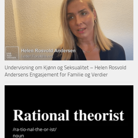
Undervisning om Kjønn og Seksualitet – Helen Rosvold
Andersens Engasjement for Familie og Verdier