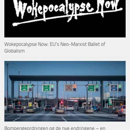
Wokepocalypse Now: EU’s Neo-Marxist Ballet of
Globalism
Bompengeordningen og de nye endringene – en