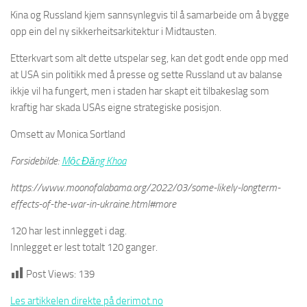
Kina og Russland kjem sannsynlegvis til å samarbeide om å bygge
opp ein del ny sikkerheitsarkitektur i Midtausten.
Etterkvart som alt dette utspelar seg, kan det godt ende opp med
at USA sin politikk med å presse og sette Russland ut av balanse
ikkje vil ha fungert, men i staden har skapt eit tilbakeslag som
kraftig har skada USAs eigne strategiske posisjon.
Omsett av Monica Sortland
Forsidebilde:
Mộc Đăng Khoa
https://www.moonofalabama.org/2022/03/some-likely-longterm-
effects-of-the-war-in-ukraine.html#more
120 har lest innlegget i dag.
Innlegget er lest totalt 120 ganger.
Post Views:
139
Les artikkelen direkte på derimot.no