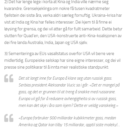
2)
Det har lenge lege i korta at Kina og India ville nærme seg
kvarandre. Grensekjeklinga om nokre få tusen kvadratmeter
fjellstein dei siste åra, verka aldri særleg fornuftig. Ukraina-krisa har
vist at India og Kina har felles interesser. Dei kjem til å finne ei
løysing for grensa,
og dei vil atter gå for fullt samarbeid. Dette betyr
slutten for Quad’en, den USA-konstruerte anti-Kina-koalisjonen
av
dei fire landa
Australia, India, Japan
og USA sjølv.
3)
Sementeringa av EUs
vasallstatus overfor USA vil berre vere
midlertidig.
Europeiske selskap har sine eigne interesser, og dei vil
presse sine politikarar til å innta meir realistiske standpunkt:
Det sit langt inne for Europa å klare seg utan russisk gass.
Serbias president Aleksandar Vucic sa i går: «Det er mangel på
gass, og det er grunnen til at treng å snakke med russarane.
Europa vil gå for å redusere avhengigheita si av russisk gass,
men kan det skje i åra som kjem? Dette er veldig vanskeleg.»
«Europ
a
forbruker 500 milliardar kubikkmeter gass, medan
Amerika og Qatar kan tilby 15 milliardar, opptil siste molekyl…