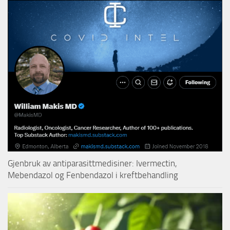
Gjenbruk av antiparasittmedisiner: Ivermectin,
Mebendazol og Fenbendazol i kreftbehandling