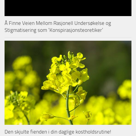
Å Finne Veien Mellom Rasjonell Undersøkelse og
Stigmatisering som ‘Konspirasjonsteoretiker’
Den skjulte fienden i din daglige kostholdsrutine!