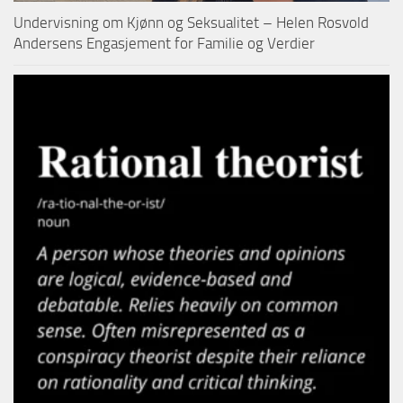
Undervisning om Kjønn og Seksualitet – Helen Rosvold
Andersens Engasjement for Familie og Verdier