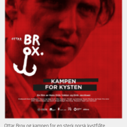
Ottar Brox og kampen for en sterk norsk kystflåte