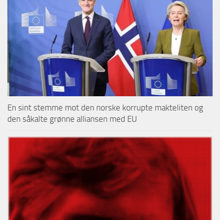
En sint stemme mot den norske korrupte makteliten og
den såkalte grønne alliansen med EU