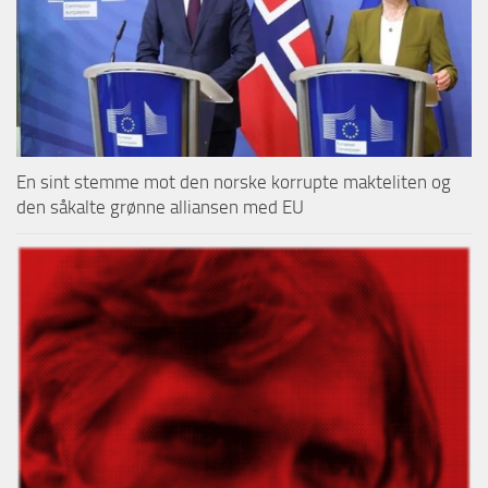
En sint stemme mot den norske korrupte makteliten og
den såkalte grønne alliansen med EU