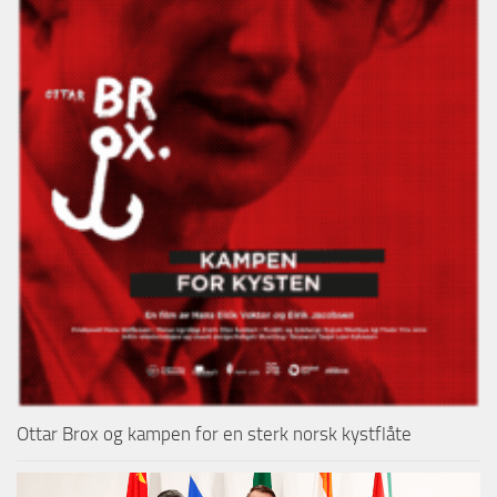
Ottar Brox og kampen for en sterk norsk kystflåte