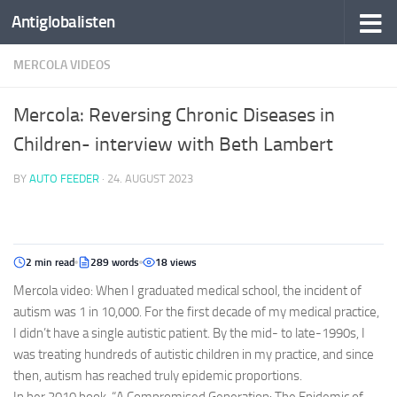
Antiglobalisten
MERCOLA VIDEOS
Mercola: Reversing Chronic Diseases in
Children- interview with Beth Lambert
BY
AUTO FEEDER
·
24. AUGUST 2023
2 min read
289 words
18 views
Mercola video: When I graduated medical school, the incident of
autism was 1 in 10,000. For the first decade of my medical practice,
I didn’t have a single autistic patient. By the mid- to late-1990s, I
was treating hundreds of autistic children in my practice, and since
then, autism has reached truly epidemic proportions.