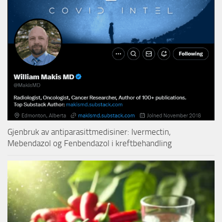
Gjenbruk av antiparasittmedisiner: Ivermectin,
Mebendazol og Fenbendazol i kreftbehandling