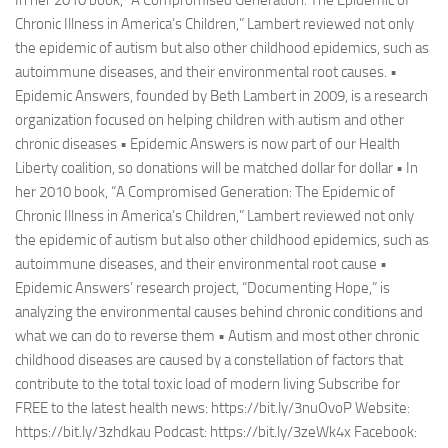
In her 2010 book, “A Compromised Generation: The Epidemic of
Chronic Illness in America’s Children,” Lambert reviewed not only
the epidemic of autism but also other childhood epidemics, such as
autoimmune diseases, and their environmental root causes. •
Epidemic Answers, founded by Beth Lambert in 2009, is a research
organization focused on helping children with autism and other
chronic diseases • Epidemic Answers is now part of our Health
Liberty coalition, so donations will be matched dollar for dollar • In
her 2010 book, “A Compromised Generation: The Epidemic of
Chronic Illness in America’s Children,” Lambert reviewed not only
the epidemic of autism but also other childhood epidemics, such as
autoimmune diseases, and their environmental root cause •
Epidemic Answers’ research project, “Documenting Hope,” is
analyzing the environmental causes behind chronic conditions and
what we can do to reverse them • Autism and most other chronic
childhood diseases are caused by a constellation of factors that
contribute to the total toxic load of modern living Subscribe for
FREE to the latest health news: https://bit.ly/3nuOvoP Website:
https://bit.ly/3zhdkau Podcast: https://bit.ly/3zeWk4x Facebook: