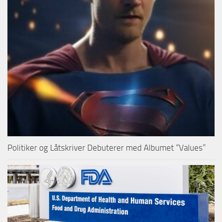
Politiker og Låtskriver Debuterer med Albumet “Values”