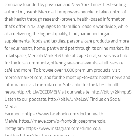
company founded by physician and New York Times best-selling
author Dr. Joseph Mercola. It empowers people to take control of
their health through research-proven, health-based information
that’s offer in 12 languages to 10 million readers worldwide, while
also delivering the highest quality, biodynamic and organic
supplements, foods and textiles, personal care products and more
for your health, home, pantry and pet through its online market. Its
retail space, Mercola Market & Café of Cape Coral, serves as a hub
for the local community, offering seasonal events, a full-service
café and more. To browse over 1,000 premium products, visit
mercolamarket.com, and for the most up-to-date health news and
information, visit mercola.com. Subscribe for the latest health
news: http://bit.ly/2CEBM8j Visit our website: http://bit.ly/2KhnpuS
Listen to our podcasts: http://bit.ly/34XeLcW Find us on Social
Media
Facebook: https://www.facebook.com/doctor.health
MeWe: https://mewe.com/p-front/dr.josephmercola
Instagram: https://www.instagram.com/drmercola
Twitter: https://twitter.com/mercola