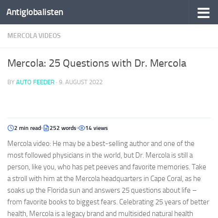
Antiglobalisten
MERCOLA VIDEOS
Mercola: 25 Questions with Dr. Mercola
BY
AUTO FEEDER
·
9. AUGUST 2022
2 min read
252 words
14 views
Mercola video: He may be a best-selling author and one of the
most followed physicians in the world, but Dr. Mercola is still a
person, like you, who has pet peeves and favorite memories. Take
a stroll with him at the Mercola headquarters in Cape Coral, as he
soaks up the Florida sun and answers 25 questions about life –
from favorite books to biggest fears. Celebrating 25 years of better
health, Mercola is a legacy brand and multisided natural health