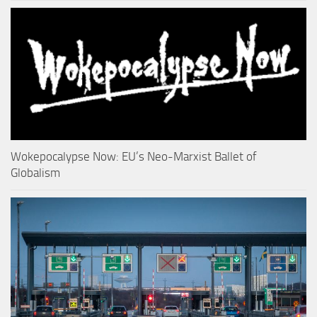
Wokepocalypse Now: EU’s Neo-Marxist Ballet of
Globalism