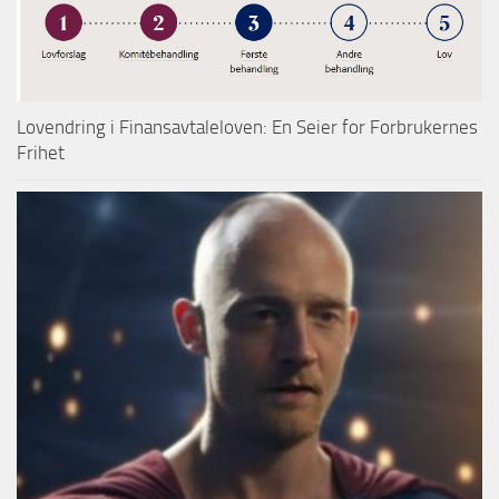
Lovendring i Finansavtaleloven: En Seier for Forbrukernes
Frihet