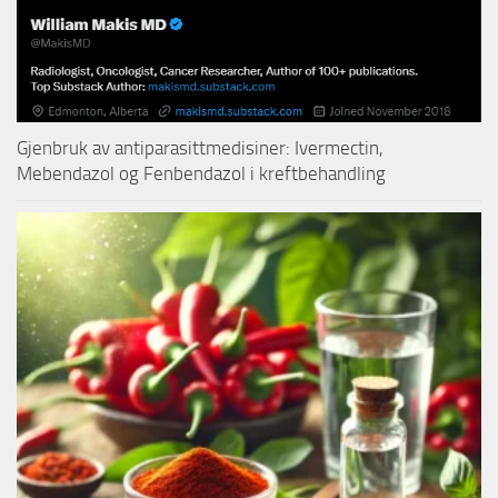
Gjenbruk av antiparasittmedisiner: Ivermectin,
Mebendazol og Fenbendazol i kreftbehandling