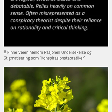
Å Finne Veien Mellom Rasjonell Undersøkelse og
Stigmatisering som ‘Konspirasjonsteoretiker’