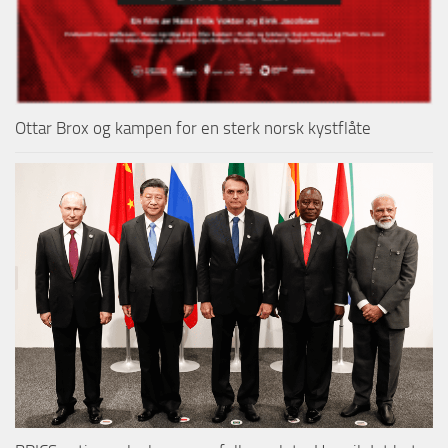
Ottar Brox og kampen for en sterk norsk kystflåte