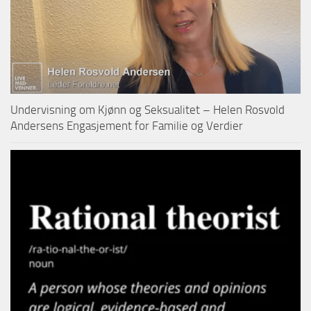
Undervisning om Kjønn og Seksualitet – Helen Rosvold
Andersens Engasjement for Familie og Verdier