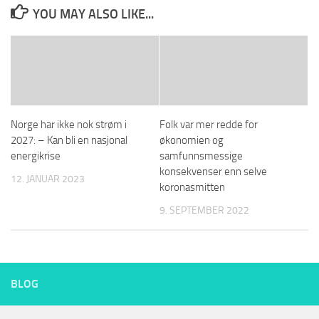
YOU MAY ALSO LIKE...
Norge har ikke nok strøm i
Folk var mer redde for
2027: – Kan bli en nasjonal
økonomien og
energikrise
samfunnsmessige
konsekvenser enn selve
12. JANUAR 2023
koronasmitten
9. SEPTEMBER 2022
BLOG