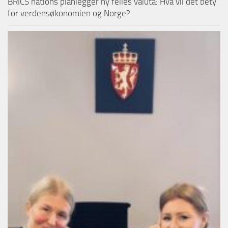
BRICS nations planlegger ny felles valuta: Hva vil det bety
for verdensøkonomien og Norge?