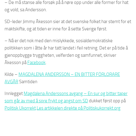
– De må stanse alle forsøk på å nøre opp under alle former for hat
og vold, sa Andersson.
SD-leder Jimmy Åkesson sier at det svenske folket har stemt for et
maktskifte, og at tiden er inne for å sette Sverige først.
– Nå er det nok med den mislykkede, sosialdemokratiske
politikken som i åtte år har tatt landet i feil retning. Det er på tide å
gjenoppbygge tryggheten, velferden og samfunnet, skriver
Åkesson på
Facebook
.
Kilde –
MAGDALENA ANDERSSON – EN BITTER FÖRLORARE
AVGÅR
Samtiden
Innlegget
Magdalena Anderssons avgang – En sur og bitter taper
som går av med å spre frykt og angst om SD
dukket først opp på
Politisk Ukorrekt
.
Les artikkelen direkte på Politiskukorrekt.org