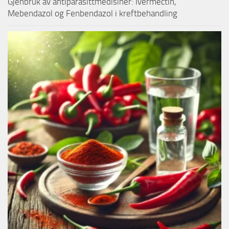
Gjenbruk av antiparasittmedisiner: Ivermectin,
Mebendazol og Fenbendazol i kreftbehandling