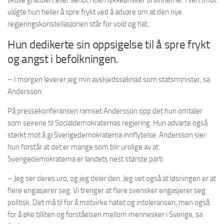
skulle gratulert eller sendt noen lykkeønsker til vinnerne. Tvert imot
valgte hun heller å spre frykt ved å advare om at den nye
regjeringskonstellasjonen står for vold og hat.
Hun dedikerte sin oppsigelse til å spre frykt
og angst i befolkningen.
– I morgen leverer jeg min avskjedssøknad som statsminister, sa
Andersson.
På pressekonferansen ramset Andersson opp det hun omtaler
som seirene til Socialdemokraternas regjering. Hun advarte også
sterkt mot å gi Sverigedemokraterna innflytelse. Andersson sier
hun forstår at det er mange som blir urolige av at
Sverigedemokraterna er landets nest største parti.
– Jeg ser deres uro, og jeg deler den. Jeg vet også at løsningen er at
flere engasjerer seg. Vi trenger at flere svensker engasjerer seg
politisk. Det må til for å motvirke hatet og intoleransen, men også
for å øke tilliten og forståelsen mellom mennesker i Sverige, sa