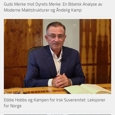
Guds Merke mot Dyrets Merke: En Bibelsk Analyse av
Moderne Maktstrukturer og Åndelig Kamp
Eddie Hobbs og Kampen for Irsk Suverenitet: Leksjoner
for Norge