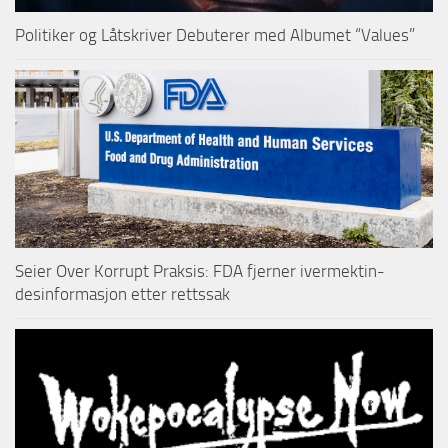
Politiker og Låtskriver Debuterer med Albumet “Values”
Seier Over Korrupt Praksis: FDA fjerner ivermektin-
desinformasjon etter rettssak