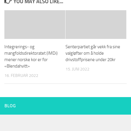
YOU MAY ALSO LIKE...
Integrerings- og
Senterpartiet går vekk fra sine
mangfoldsdirektoratet (IMDi)
valgløfter om å holde
mener norske kor er for
drivstoffprisene under 20kr
«Blendahvitt»
15. JUNI 2022
16. FEBRUAR 2022
BLOG