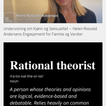
Undervisning om Kjønn og Seksualitet – Helen Rosvold
Andersens Engasjement for Familie og Verdier