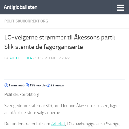
Antiglobalisten
POLITISKUKORREKT.ORG
LO-velgerne strømmer til Åkessons parti:
Slik stemte de fagorganiserte
BY
AUTO FEEDER
·
13. SEPTEMBER 2022
1 min read
198 words
22 views
Politiskukorrekt.org:
Sverigedemokraterna (SD), med Jimmie Åkesson i spissen, ligger
an til å bli de store valgvinnerne.
Det understreker tall som
Arbetet
, LOs uavhengige avis i Sverige,