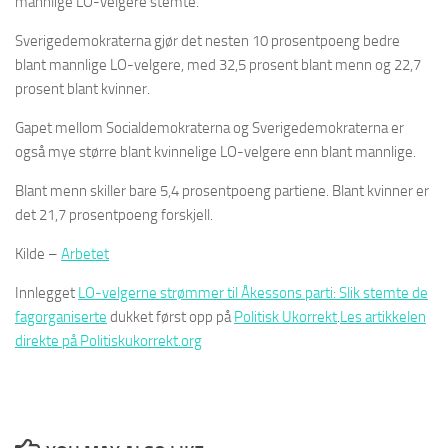
mannlige LO-velgere stemte.
Sverigedemokraterna gjør det nesten 10 prosentpoeng bedre
blant mannlige LO-velgere, med 32,5 prosent blant menn og 22,7
prosent blant kvinner.
Gapet mellom Socialdemokraterna og Sverigedemokraterna er
også mye større blant kvinnelige LO-velgere enn blant mannlige.
Blant menn skiller bare 5,4 prosentpoeng partiene. Blant kvinner er
det 21,7 prosentpoeng forskjell.
Kilde –
Arbetet
Innlegget
LO-velgerne strømmer til Åkessons parti: Slik stemte de
fagorganiserte
dukket først opp på
Politisk Ukorrekt
.
Les artikkelen
direkte på Politiskukorrekt.org