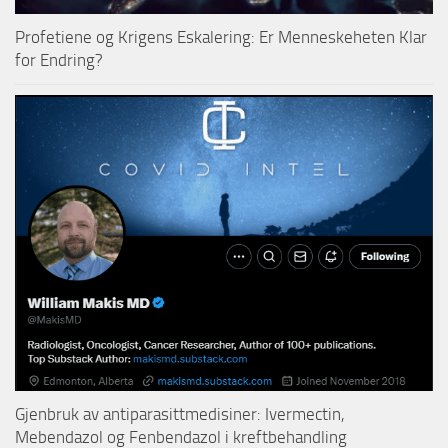
Profetiene og Krigens Eskalering: Er Menneskeheten Klar
for Endring?
Gjenbruk av antiparasittmedisiner: Ivermectin,
Mebendazol og Fenbendazol i kreftbehandling