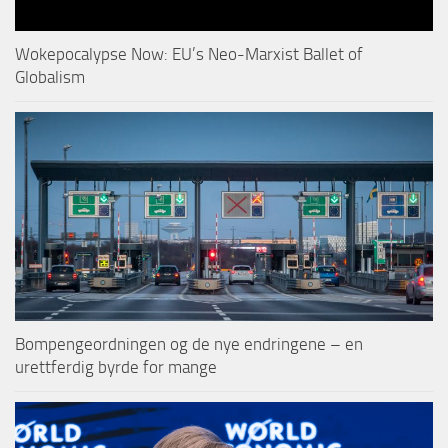
Wokepocalypse Now: EU’s Neo-Marxist Ballet of
Globalism
Bompengeordningen og de nye endringene – en
urettferdig byrde for mange