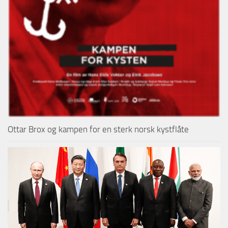
Ottar Brox og kampen for en sterk norsk kystflåte