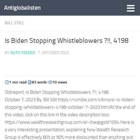
Antiglobalisten
BILL STILL
Is Biden Stopping Whistleblowers ?!!, 4198
BY
AUTO FEEDER
·
7. OKTOBER 2023
1 min read
83 words
10 views
Stillreport: Is Biden Stopping Whistleblowers ?!!, 4198
October 7, 2023 By: Bill Still https://rumble.com/v3nnyra–is-biden-
stopping-whistleblowers-4198-october-7-2023.htmlAt the end of
this video, click on this link in the video description box:
https://www.wealthresearchgroup.com/el-cheapgold1054 Here is
a very interesting presentation, explaining how Wealth Research
Group is effectively 80% or 90% more discounted than anything out