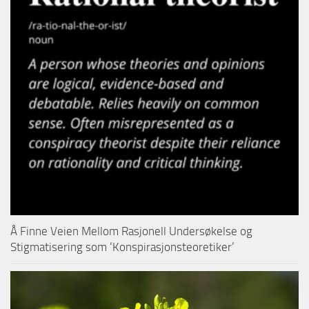
Å Finne Veien Mellom Rasjonell Undersøkelse og
Stigmatisering som ‘Konspirasjonsteoretiker’