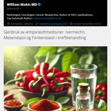
Gjenbruk av antiparasittmedisiner: Ivermectin,
Mebendazol og Fenbendazol i kreftbehandling