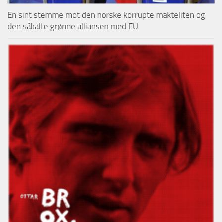
En sint stemme mot den norske korrupte makteliten og
den såkalte grønne alliansen med EU