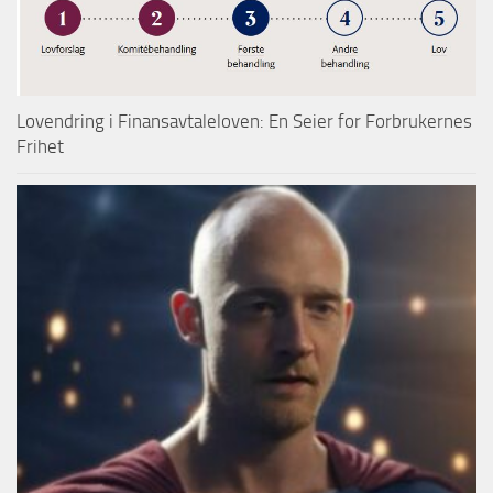
Lovendring i Finansavtaleloven: En Seier for Forbrukernes
Frihet